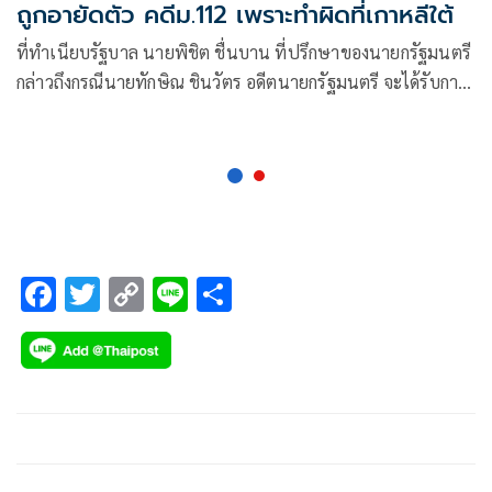
ถูกอายัดตัว คดีม.112 เพราะทำผิดที่เกาหลีใต้
ที่ทำเนียบรัฐบาล นายพิชิต ชื่นบาน ที่ปรึกษาของนายกรัฐมนตรี
กล่าวถึงกรณีนายทักษิณ ชินวัตร อดีตนายกรัฐมนตรี จะได้รับการ
พักโทษเ
F
T
C
Li
S
ac
wi
o
n
h
e
tt
p
e
ar
b
er
y
e
o
Li
o
n