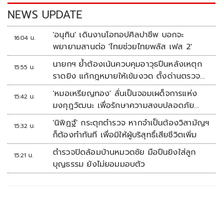
k
k
NEWS UPDATE
'อนุทิน' เดินงานโอทอปศิลปาชีพ บอกจะ
16:04 น.
พยายามสานต่อ 'ไทยช่วยไทยพลัส เฟส 2'
นายกฯ ย้ำต้องเน้นควบคุมอาวุธปืนหลังเหตุก
15:55 น.
ราดยิง แก้กฎหมายให้เข้มงวด ตั้งด่านตรวจ
เพิ่ม
'หมอเหรียญทอง' ลั่นเป็นจอมเผด็จการแห่ง
15:42 น.
มงกุฎวัฒนะ เพื่อรักษาความสงบปลอดภัย
ภายในรพ.
'นิพิฏฐ์' กระตุกตำรวจ หากจำเป็นต้องวิสามัญฯ
15:32 น.
ก็ต้องทำทันที เพื่อมิให้ผู้บริสุทธิ์เสียชีวิตเพิ่ม
ตำรวจปิดล้อมบ้านหมวดชัย มือปืนยิงใส่ลูก
15:21 น.
บุญธรรม ยังไม่ยอมมอบตัว