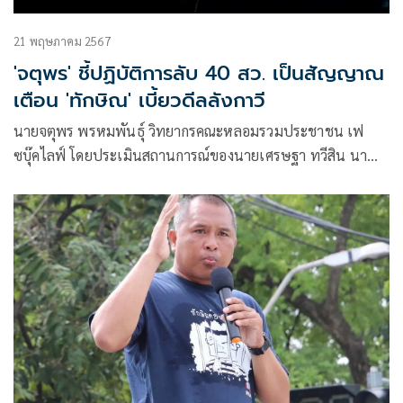
21 พฤษภาคม 2567
'จตุพร' ชี้ปฏิบัติการลับ 40 สว. เป็นสัญญาณ
เตือน 'ทักษิณ' เบี้ยวดีลลังกาวี
นายจตุพร พรหมพันธุ์ วิทยากรคณะหลอมรวมประชาชน เฟ
ซบุ๊คไลฟ์ โดยประเมินสถานการณ์ของนายเศรษฐา ทวีสิน นา
ยกฯ