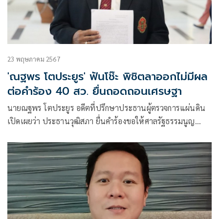
23 พฤษภาคม 2567
'ณฐพร โตประยูร' ฟันโช๊ะ พิชิตลาออกไม่มีผล
ต่อคำร้อง 40 สว. ยื่นถอดถอนเศรษฐา
นายณฐพร โตประยูร อดีตที่ปรึกษาประธานผู้ตรวจการแผ่นดิน
เปิดเผยว่า ประธานวุฒิสภา ยื่นคำร้องขอให้ศาลรัฐธรรมนูญ
วินิจฉัยว่า ความเป็นรัฐมนตรีของ นาย เศรษฐา ผู้ถูกร้องที่ ๑ และ
นายพิชิต