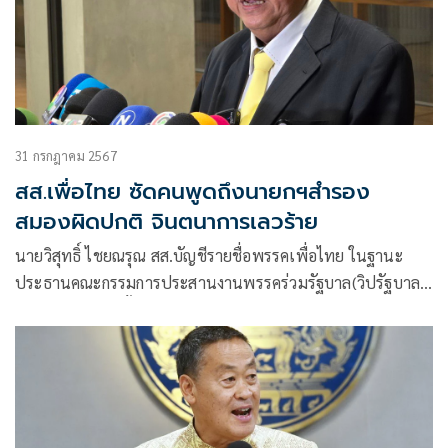
31 กรกฎาคม 2567
สส.เพื่อไทย ซัดคนพูดถึงนายกฯสำรอง
สมองผิดปกติ จินตนาการเลวร้าย
นายวิสุทธิ์ ไชยณรุณ สส.บัญชีรายชื่อพรรคเพื่อไทย ในฐานะ
ประธานคณะกรรมการประสานงานพรรคร่วมรัฐบาล(วิปรัฐบาล)
กล่าวว่า การแต่งตั้งรัฐมนตรี นายกฯได้หารือกฤฎีกา และส่วน
ต่างๆที่เกี่ยวข้องแล้ว การแต่งตั้งเป็นไปด้วยเจตนาบริสุทธิ์