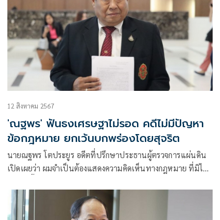
12 สิงหาคม 2567
'ณฐพร' ฟันธงเศรษฐาไม่รอด คดีไม่มีปัญหา
ข้อกฎหมาย ยกเว้นบกพร่องโดยสุจริต
นายณฐพร โตประยูร อดีตที่ปรึกษาประธานผู้ตรวจการแผ่นดิน
เปิดเผยว่า ผมจำเป็นต้องแสดงความคิดเห็นทางกฎหมาย ที่มิได้มี
เจตนาชี้นำศาล คดี ”นายกตัวแทน“ถ้าพิจารณาจากบทบัญญัติ
รัฐธรรมนูญ และข้อเท็จจริงพยานหลักฐาน”