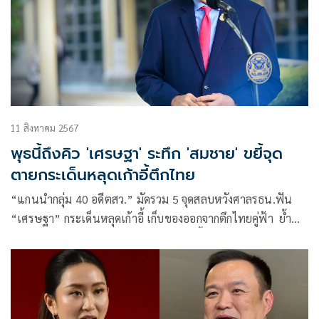
11 สิงหาคม 2567
พุธนี้ถึงคิว 'เศรษฐา' ระทึก 'สมชาย' ขยี้จุด
ตายกระเด็นหลุดเก้าอี้ตึกไทย
“แกนนำกลุ่ม 40 อดีตสว.” มัดรวม 5 จุดสลบหวังศาลรธน.ฟัน
“เศรษฐา” กระเด็นหลุดเก้าอี้ เก็บของออกจากตึกไทยคู่ฟ้า ย้ำ
พฤติการณ์เป็นตัวหลัก นำชื่อคนมีมลทินขึ้นทูลเกล้าฯ