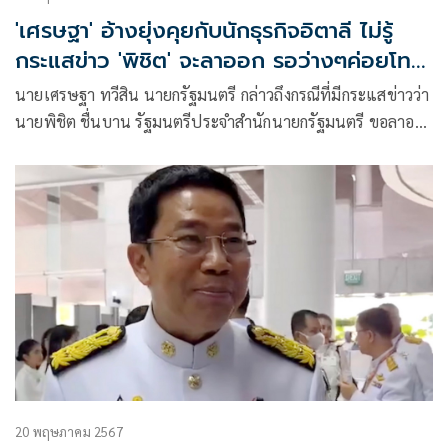
'เศรษฐา' อ้างยุ่งคุยกับนักธุรกิจอิตาลี ไม่รู้
กระแสข่าว 'พิชิต' จะลาออก รอว่างๆค่อยโทร
ไป
นายเศรษฐา ทวีสิน นายกรัฐมนตรี กล่าวถึงกรณีที่มีกระแสข่าวว่า
นายพิชิต ชื่นบาน รัฐมนตรีประจำสำนักนายกรัฐมนตรี ขอลาออก
จากตำแหน่งจากกรณีที่ 40 สว. ยื่นร้องต่อศาลรัฐธรรมนูญ ว่า ถึง
วันนี้ยังไม่ได้
20 พฤษภาคม 2567