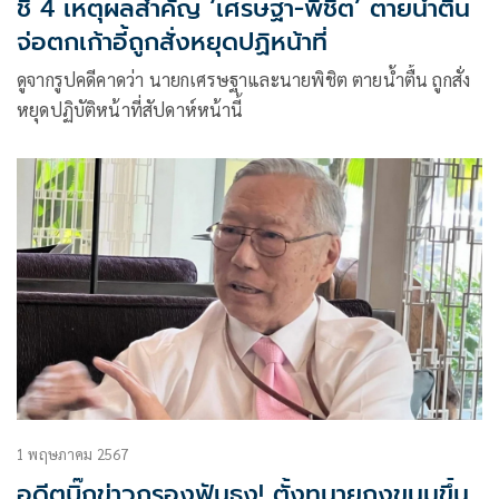
ชี้ 4 เหตุผลสำคัญ ‘เศรษฐา-พิชิต’ ตายน้ำตื่น
จ่อตกเก้าอี้ถูกสั่งหยุดปฏิหน้าที่
ดูจากรูปคดีคาดว่า นายกเศรษฐาและนายพิชิต ตายน้ำตื้น ถูกสั่ง
หยุดปฏิบัติหน้าที่สัปดาห์หน้านี้
1 พฤษภาคม 2567
อดีตบิ๊กข่าวกรองฟันธง! ตั้งทนายถุงขนมขึ้น