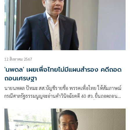
12 สิงหาคม 2567
'นพดล' เผยเพื่อไทยไม่มีแผนสำรอง คดีถอด
ถอนเศรษฐา
นายนพดล ปัทมะ สส.บัญชีรายชื่อ พรรคเพื่อไทย ให้สัมภาษณ์
กรณีศาลรัฐธรรมนูญจะอ่านคำวินิจฉัยคดี 40 สว. ยื่นถอดถอน
นายเศรษฐา ทวีสิน นายกรัฐมนตรี จากการแต่งตั้งนายพิชิต
ชื่นบาน เป็นรัฐมนตรี ในวันที่ 14 ส.ค. นี้