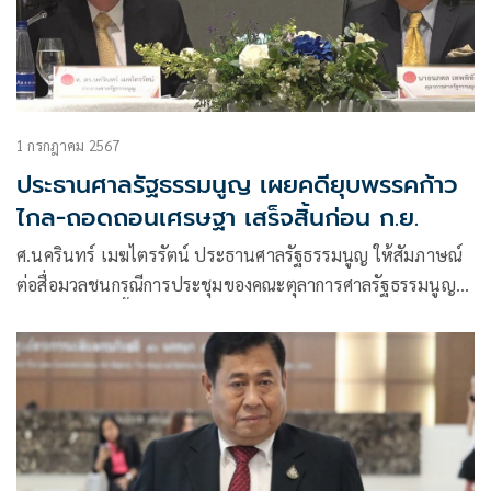
1 กรกฎาคม 2567
ประธานศาลรัฐธรรมนูญ เผยคดียุบพรรคก้าว
ไกล-ถอดถอนเศรษฐา เสร็จสิ้นก่อน ก.ย.
ศ.นครินทร์ เมฆไตรรัตน์ ประธานศาลรัฐธรรมนูญ ให้สัมภาษณ์
ต่อสื่อมวลชนกรณีการประชุมของคณะตุลาการศาลรัฐธรรมนูญ
ในวันที่ 3 ก.ค.นี้ ว่ามีหลายเรื่องอาทิเรื่องกฎหมายเช็คขัด
รัฐธรรมนูญหรือไม่ เรื่อง MOU