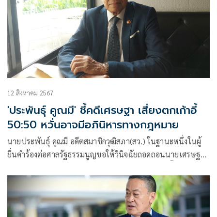
12 สิงหาคม 2567
'ประพันธุ์ คูณมี' ชี้คดีเศรษฐา เสี่ยงตกเก้าอี้
50:50 หวั่นอาจมีอภินิหารทางกฎหมาย
นายประพันธุ์ คูณมี อดีตสมาชิกวุฒิสภา(สว.) ในฐานะหนึ่งในผู้
ยื่นคำร้องต่อศาลรัฐธรรมนูญขอให้วินิจฉัยถอดถอนนายเศรษฐา
ทวีสิน ออกจากตำแหน่งนายกรัฐมนตรี จากกรณีแต่งตั้งนายพิชิต
ชื่นบาน เป็นรัฐมนตรี ทั้งที่ไม่มีคุณสมบัติตามรัฐธรรมนูญ