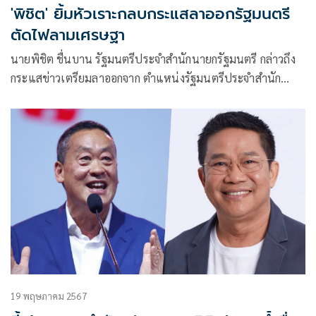
'พิชิต' ยิ้มหัวเราะกลบกระแสลาออกรัฐมนตรี
ตัดไฟลามเศรษฐา
นายพิชิต ชื่นบาน รัฐมนตรีประจำสำนักนายกรัฐมนตรี กล่าวถึง
กระแสข่าวเตรียมลาออกจาก ตำแหน่งรัฐมนตรีประจำสำนัก
นายกรัฐมนตรี หลัง 40 สว. ร่วมลงชื่อยื่นต่อศาลรัฐธรรมนูญให้
พิจารณาการสิ้นสุดความเป็นรัฐมนตรี
19 พฤษภาคม 2567