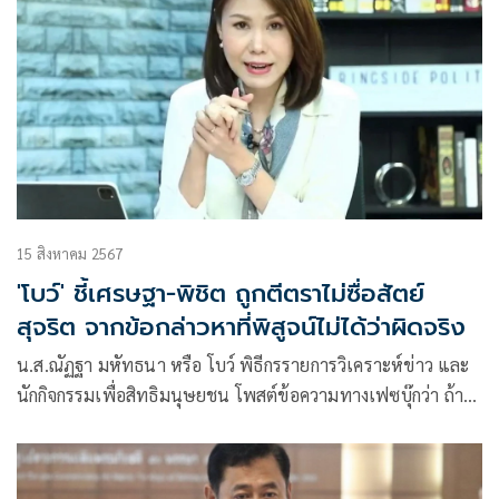
15 สิงหาคม 2567
'โบว์' ชี้เศรษฐา-พิชิต ถูกตีตราไม่ซื่อสัตย์
สุจริต จากข้อกล่าวหาที่พิสูจน์ไม่ได้ว่าผิดจริง
น.ส.ณัฏฐา มหัทธนา หรือ โบว์ พิธีกรรายการวิเคราะห์ข่าว และ
นักกิจกรรมเพื่อสิทธิมนุษยชน โพสต์ข้อความทางเฟซบุ๊กว่า ถ้าได้
คุณชัยเกษมเป็นนายกฯแทนคุณเศรษฐา อย่างน้อยจะได้คนที่
เข้าใจความหมายของหลักนิติธรรมอย่างลึกซึ้ง