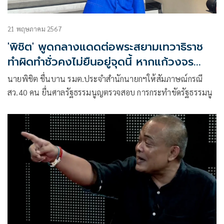
21 พฤษภาคม 2567
'พิชิต' พูดกลางแดดต่อพระสยามเทวาธิราช
ทำผิดทำชั่วคงไม่ยืนอยู่จุดนี้ หากแก้วงจร
อุบาทว์ได้พร้อมลาออก
นายพิชิต ชื่นบาน รมต.ประจำสำนักนายกฯให้สัมภาษณ์กรณี
สว.40 คน ยื่นศาลรัฐธรรมนูญตรวจสอบ การกระทำขัดรัฐธรรมนู