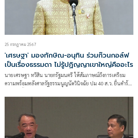
25 กรกฎาคม 2567
'เศรษฐา' มองทักษิณ-อนุทิน ร่วมก๊วนกอล์ฟ
เป็นเรื่องธรรมดา ไม่รู้ปฏิญญาเขาใหญ่คืออะไร
นายเศรษฐา ทวีสิน นายกรัฐมนตรี ให้สัมภาษณ์ถึงการเตรียม
ความพร้อมหลังศาลรัฐธรรมนูญนัดวินิจฉัย ปม 40 ส.ว. ยื่นคำร้อง
การแต่งตั้งนายพิชิต ชื่นบาน เป็นรัฐมนตรี