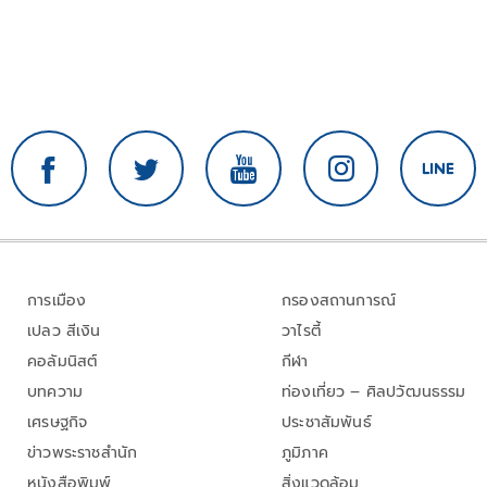
การเมือง
กรองสถานการณ์
เปลว สีเงิน
วาไรตี้
คอลัมนิสต์
กีฬา
บทความ
ท่องเที่ยว – ศิลปวัฒนธรรม
เศรษฐกิจ
ประชาสัมพันธ์
ข่าวพระราชสำนัก
ภูมิภาค
หนังสือพิมพ์
สิ่งแวดล้อม