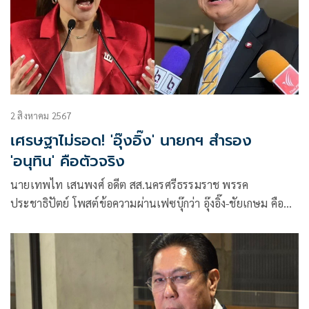
2 สิงหาคม 2567
เศรษฐาไม่รอด! 'อุ๊งอิ๊ง' นายกฯ สำรอง
'อนุทิน' คือตัวจริง
นายเทพไท เสนพงศ์ อดีต สส.นครศรีธรรมราช พรรค
ประชาธิปัตย์ โพสต์ข้อความผ่านเฟซบุ๊กว่า อุ๊งอิ๊ง-ชัยเกษม คือ
นายกฯ สำรอง แต่ อนุทิน คือ นายกฯตัวจริง