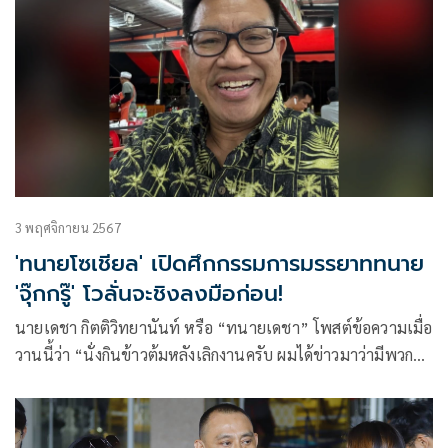
3 พฤศจิกายน 2567
'ทนายโซเชียล' เปิดศึกกรรมการมรรยาททนาย
'จุ๊กกรู๊' โวลั่นจะชิงลงมือก่อน!
นายเดชา กิตติวิทยานันท์ หรือ “ทนายเดชา” โพสต์ข้อความเมื่อ
วานนี้ว่า “นั่งกินข้าวต้มหลังเลิกงานครับ ผมได้ข่าวมาว่ามีพวก
ทนายความบางคนเดินสายออกทีวี