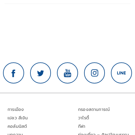
การเมือง
กรองสถานการณ์
เปลว สีเงิน
วาไรตี้
คอลัมนิสต์
กีฬา
บทความ
ท่องเที่ยว – ศิลปวัฒนธรรม