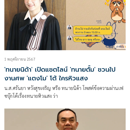
1 พฤศจิกายน 2567
'ทนายนิด้า' เปิดแชตไลน์ 'ทนายตั้ม' ชวนใป
งานศพ 'แตงโม' โต้ ใครหิวแสง
น.ส.ศรันยา หวังสุขเจริญ หรือ ทนายนิด้า โพสต์ข้อความผ่านเฟ
ซบุ๊กโต้เรื่องทนายหิวแสง ว่า