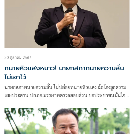
30 ตุลาคม 2567
ทนายหิวแสงหนาว! นายกสภาทนายความลั่น
ไม่เอาไว้
นายกสภาทนายความลั่น ไม่ปล่อยทนายหิวเเสง ฉ้อโกงลูกความ
เผยประสาน ปธ.กก.มรรยาทตรวจสอบด่วน ขอประชาชนมั่นใจ
เป็นทนายส่วนน้อย อึ้ง! ตรวจสอบพบบางคนโดนร้องกว่า 20 คดี