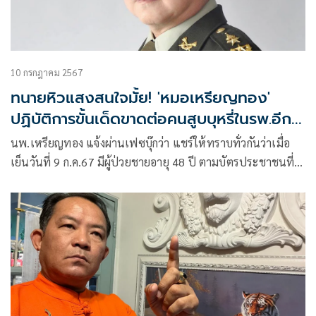
10 กรกฎาคม 2567
ทนายหิวแสงสนใจมั้ย! 'หมอเหรียญทอง'
ปฏิบัติการขั้นเด็ดขาดต่อคนสูบบุหรี่ในรพ.อีก
รายแล้ว
นพ.เหรียญทอง แจ้งผ่านเฟซบุ๊กว่า แชร์ให้ทราบทั่วกันว่าเมื่อ
เย็นวันที่ 9 ก.ค.67 มีผู้ป่วยชายอายุ 48 ปี ตามบัตรประชาชนที่
แนบ ฝ่าฝืนสูบบุหรี่ในห้องสุขา หอผู้ป่วยสามัญชาย รพ.มงกุฎ
วัฒนะ ที่มีผู้ป่วยนอนรักษาตัวอยู่มากกว่า 30 เตียง