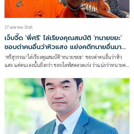
27 เมษายน 2565
เจ็บจี๊ด 'พี่ศรี' ไล่เรียงคุณสมบัติ 'ทนายขยะ'
ชอบด่าคนอื่นว่าหิวแสง แย่งคดีทนายอื่นมาทำ
อ้างรู้จักตำรวจ ฯ
‘ศรีสุวรรณ’ไล่เรียงคุณสมบัติ’ทนายขยะ’ ชอบด่าคนอื่นว่าหิว
แสง แต่ตนเองนั้นยิ่งกว่า ชอบไลฟ์สดอวดเก่ง ว่าแน่กว่าทนายคน
อื่น ชอบแย่งคดีทนายอื่นมาทำ อย่างไม่ละอาย ชอบอ้างรู้จัก
ตำรวจ/คนใหญ่คนโตไปทั่ว