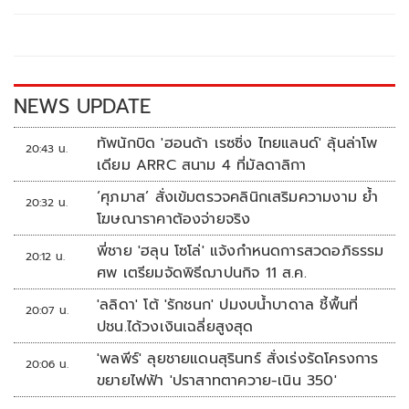
b
er
y
e
o
Li
o
n
k
k
NEWS UPDATE
ทัพนักบิด 'ฮอนด้า เรซซิ่ง ไทยแลนด์' ลุ้นล่าโพ
20:43 น.
เดียม ARRC สนาม 4 ที่มัลดาลิกา
‘ศุภมาส’ สั่งเข้มตรวจคลินิกเสริมความงาม ย้ำ
20:32 น.
โฆษณาราคาต้องจ่ายจริง
พี่ชาย 'ฮลุน โซโล่' แจ้งกำหนดการสวดอภิธรรม
20:12 น.
ศพ เตรียมจัดพิธีฌาปนกิจ 11 ส.ค.
'ลลิดา' โต้ 'รักชนก' ปมงบน้ำบาดาล ชี้พื้นที่
20:07 น.
ปชน.ได้วงเงินเฉลี่ยสูงสุด
'พลพีร์' ลุยชายแดนสุรินทร์ สั่งเร่งรัดโครงการ
20:06 น.
ขยายไฟฟ้า 'ปราสาทตาควาย-เนิน 350'