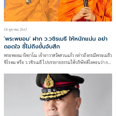
18 ตุลาคม 2567
'พระพยอม' ฝาก ว.วชิรเมธี ให้หนักแน่น อย่า
ถอดใจ ชี้ไม่ถึงขั้นจับสึก
พระพยอม กัลยาโณ เจ้าอาวาสวัดสวนแก้ว กล่าวถึงกรณีพระเมธีว
ชิโรดม หรือ ว.วชิรเมธี ไปบรรยายธรรมให้บริษัทดิไอคอนว่า การ
รับเงินบริจาคไม่ว่าจะ 10 บาท หรือ 1 ล้านบาท