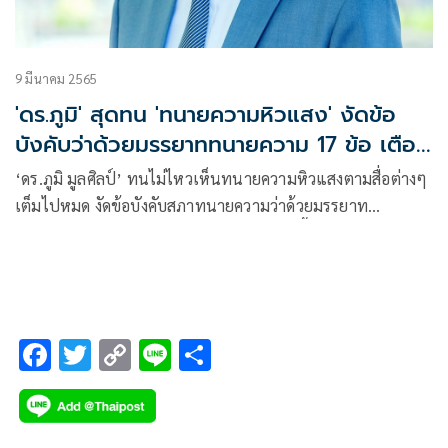
9 มีนาคม 2565
'ดร.ภูมิ' สุดทน 'ทนายความหิวแสง' งัดข้อ
บังคับว่าด้วยมรรยาททนายความ 17 ข้อ เตือน
สติ
‘ดร.ภูมิ มูลศิลป์’ ทนไม่ไหวเห็นทนายความหิวแสงตามสื่อต่างๆ
เต็มไปหมด งัดข้อบังคับสภาทนายความว่าด้วยมรรยาท
ทนายความ17 ข้อ เตือนสติ หากกระทำตามนี้ถือว่าประพฤติผิด
มรรยาททนายความ
F
T
C
Li
S
ac
wi
o
n
h
e
tt
p
e
ar