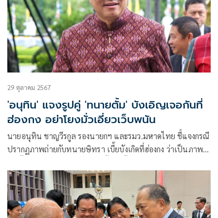
29 ตุลาคม 2567
'อนุทิน' แจงรูปคู่ 'ทนายตั้ม' บังเอิญเจอกันที่
ฮ่องกง อย่าโยงมั่วเอี่ยวเว็บพนัน
นายอนุทิน ชาญวีรกูล รองนายกฯ และรมว.มหาดไทย ชี้แจงกรณี
ปรากฏภาพถ่ายกับทนายษิทรา เบี้ยบังเกิดที่ฮ่องกง ว่าเป็นภาพ
เก่าตั้งแต่ปีที่แล้วช่วงหลังเลือกตั้ง ซึ่งตั้งตนเดินทางไปกับ
ครอบครัวและนายศักดิ์สยาม ชิดชอบ