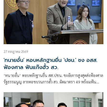
27 กรกฎาคม 2569
'ทนายอั๋น' หอบหลักฐานยื่น 'ปชน.' ชง อสส.
ฟ้องศาล ฟันแก๊งฮั้ว สว.
‘ทนายอั๋น’ หอบหลักฐานยื่น สส.ปชน. ชงอัยการสูงสุดส่งฟ้องศาล
รัฐธรรมนูญ ลากคอขบวนการฮั้ว สว. ผิดมาตรา 49 พร้อมฟัน
กกต. ผิด 157 ด้าน ‘ภัณฑิล’ ย้ำต้องคุ้มครองพยาน ไม่ใช่ข่มขู่