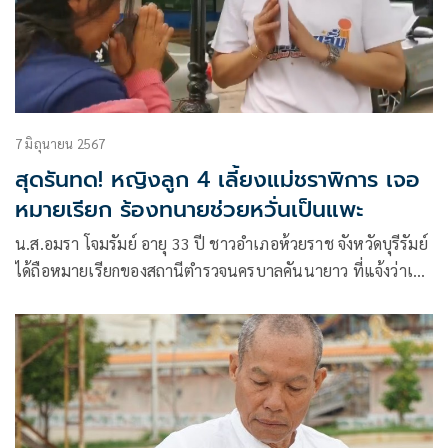
7 มิถุนายน 2567
สุดรันทด! หญิงลูก 4 เลี้ยงแม่ชราพิการ เจอ
หมายเรียก ร้องทนายช่วยหวั่นเป็นแพะ
น.ส.อมรา โจมรัมย์ อายุ 33 ปี ชาวอำเภอห้วยราช จังหวัดบุรีรัมย์
ได้ถือหมายเรียกของสถานีตำรวจนครบาลคันนายาว ที่แจ้งว่าเธอ
ตกเป็นผู้ต้องหาคดี “ฉ้อโกง” ให้เดินทางไปพบที่ สน.คันนายาว