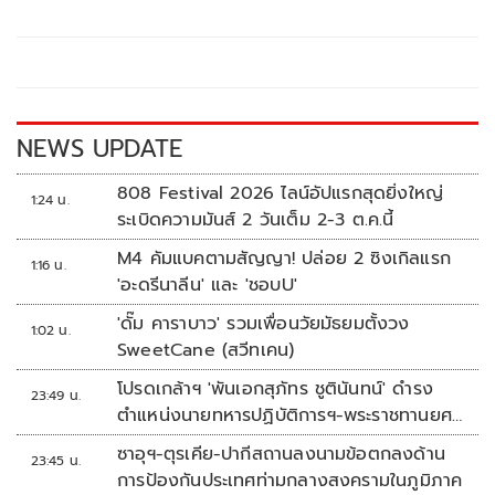
b
er
y
e
o
Li
o
n
k
k
NEWS UPDATE
808 Festival 2026 ไลน์อัปแรกสุดยิ่งใหญ่
1:24 น.
ระเบิดความมันส์ 2 วันเต็ม 2-3 ต.ค.นี้
M4 คัมแบคตามสัญญา! ปล่อย 2 ซิงเกิลแรก
1:16 น.
'อะดรีนาลีน' และ 'ชอบU'
'ดั๊ม คาราบาว' รวมเพื่อนวัยมัธยมตั้งวง
1:02 น.
SweetCane (สวีทเคน)
โปรดเกล้าฯ 'พันเอกสุภัทร ชูตินันทน์' ดำรง
23:49 น.
ตำแหน่งนายทหารปฏิบัติการฯ-พระราชทานยศ
'พลตรี'
ซาอุฯ-ตุรเคีย-ปากีสถานลงนามข้อตกลงด้าน
23:45 น.
การป้องกันประเทศท่ามกลางสงครามในภูมิภาค