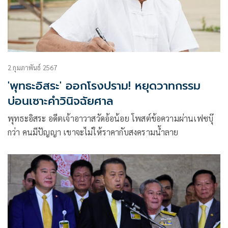
2 กุมภาพันธ์ 2567
'พุทธะอิสระ' ออกโรงปราม! หยุดวาทกรรม
บ่อนเซาะคำวินิจฉัยศาล
พุทธะอิสระ อดีตเจ้าอาวาสวัดอ้อน้อย โพสต์ข้อความผ่านเฟซบุ๊
กว่า คนมีปัญญา เขาจะไม่ให้ราคากับสงครามน้ำลาย