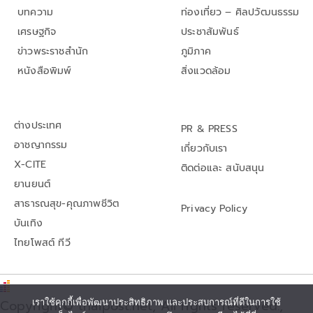
บทความ
ท่องเที่ยว – ศิลปวัฒนธรรม
เศรษฐกิจ
ประชาสัมพันธ์
ข่าวพระราชสำนัก
ภูมิภาค
หนังสือพิมพ์
สิ่งแวดล้อม
ต่างประเทศ
PR & PRESS
อาชญากรรม
เกี่ยวกับเรา
X-CITE
ติดต่อและ สนับสนุน
ยานยนต์
สาธารณสุข-คุณภาพชีวิต
Privacy Policy
บันเทิง
ไทยโพสต์ ทีวี
Copyright© thaipost.net, All rights reserved.,
เราใช้คุกกี้เพื่อพัฒนาประสิทธิภาพ และประสบการณ์ที่ดีในการใช้