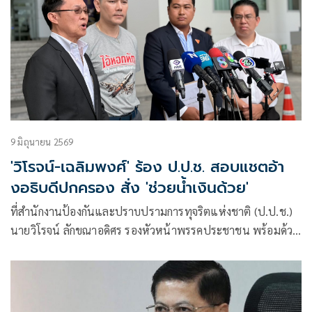
9 มิถุนายน 2569
'วิโรจน์-เฉลิมพงศ์' ร้อง ป.ป.ช. สอบแชตอ้า
งอธิบดีปกครอง สั่ง 'ช่วยน้ำเงินด้วย'
ที่สำนักงานป้องกันและปราบปรามการทุจริตแห่งชาติ (ป.ป.ช.)
นายวิโรจน์ ลักขณาอดิศร รองหัวหน้าพรรคประชาชน พร้อมด้วย
นายเฉลิม