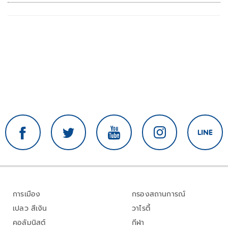
การเมือง
กรองสถานการณ์
เปลว สีเงิน
วาไรตี้
คอลัมนิสต์
กีฬา