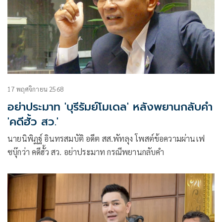
17 พฤศจิกายน 2568
อย่าประมาท 'บุรีรัมย์โมเดล' หลังพยานกลับคำ
'คดีฮั้ว สว.'
นายนิพิฏฐ์ อินทรสมบัติ อดีต สส.พัทลุง โพสต์ข้อความผ่านเฟ
ซบุ๊กว่า คดีฮั้ว สว. อย่าประมาท กรณีพยานกลับคำ