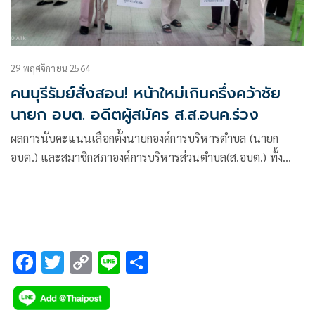
29 พฤศจิกายน 2564
คนบุรีรัมย์สั่งสอน! หน้าใหม่เกินครึ่งคว้าชัย
นายก อบต. อดีตผู้สมัคร ส.ส.อนค.ร่วง
ผลการนับคะแนนเลือกตั้งนายกองค์การบริหารตำบล (นายก
อบต.) และสมาชิกสภาองค์การบริหารส่วนตำบล(ส.อบต.) ทั้ง
145 แห่ง ใน 23 อำเภอ ของ จ.บุรีรัมย์ อย่างไม่เป็นทางการ
F
T
C
Li
S
ac
wi
o
n
h
e
tt
p
e
ar