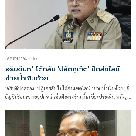
29 พฤษภาคม 2569
'อธิบดีปค.' โต้กลับ 'ปลัดภูเก็ต' ปัดส่งไลน์
'ช่วยน้ำเงินด้วย'
‘อธิบดีปกครอง’ ปฏิเสธลั่นไม่ได้ส่งแชตไลน์ ‘ช่วยน้ำเงินด้วย’ ชี้
บัญชีเชื่อมหลายอุปกรณ์ เชื่อฝั่งตรงข้ามดิ้นเบี่ยงประเด็น หลังถูก
ลุยตรวจเช็กบิลเส้นทางการเงินขรก.ภูเก็ต ส่วนปมเด้ง 5 ราย มี
แค่ปลัดจังหวัดเดือดร้อน