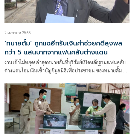
2 เมษายน 2566
‘ทนายตั้ม’ ถูกแฉอีกรับเงินค่าช่วยคดีลุงพล
กว่า 5 แสนบาทจากแฟนคลับต่างแดน
งานเข้าไม่หยุด! ล่าสุดทนายอั๋นที่บุรีรัมย์เปิดหลักฐานแฟนคลับ
ต่างแดนโอนเงินเข้าบัญชีมูลนิธิเพื่อประชาชน ของทนายตั้ม 5
แสนช่วยคดีลุงพลแต่กลับแถลงไม่ได้เงินสักบาท พร้อมหอบหลัก
ฐานบุกร้องสภาทนายฯ ตรวจสอบพฤติกรรมและพิจารณาลงโทษ
ตามระเบียบ เพราะทำให้วงการวิชาชีพทนายเสื่อมเสีย