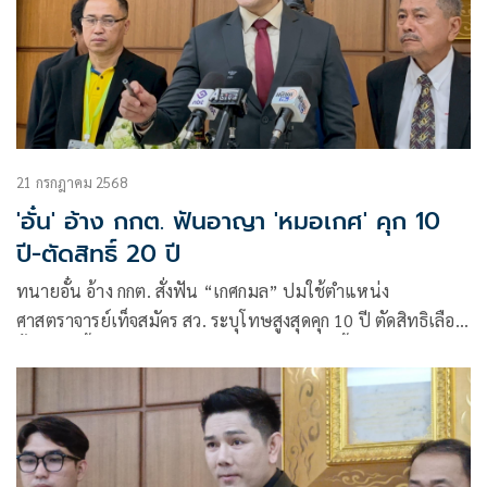
21 กรกฎาคม 2568
'อั๋น' อ้าง กกต. ฟันอาญา 'หมอเกศ' คุก 10
ปี-ตัดสิทธิ์ 20 ปี
ทนายอั๋น อ้าง กกต. สั่งฟัน “เกศกมล” ปมใช้ตำแหน่ง
ศาสตราจารย์เท็จสมัคร สว. ระบุโทษสูงสุดคุก 10 ปี ตัดสิทธิเลือก
ตั้ง 20 ปี จี้ส่งศาลฎีกาพิจารณาด่วนภายในศุกร์นี้