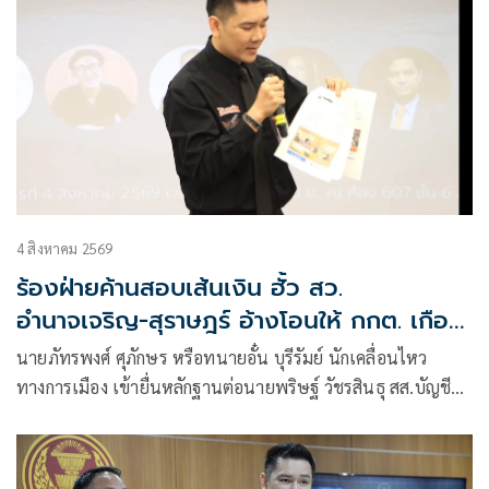
4 สิงหาคม 2569
ร้องฝ่ายค้านสอบเส้นเงิน ฮั้ว สว.
อำนาจเจริญ-สุราษฎร์ อ้างโอนให้ กกต. เกือบ
ล้าน
นายภัทรพงศ์ ศุภักษร หรือทนายอั๋น บุรีรัมย์ นักเคลื่อนไหว
ทางการเมือง เข้ายื่นหลักฐานต่อนายพริษฐ์ วัชรสินธุ สส.บัญชี
รายชื่อ และรองหัวหน้าพรรคประชาชน ในฐานะประธานคณะ
กรรมการประสานงานพรรคร่วมฝ่ายค้าน (วิปฝ่ายค้าน)