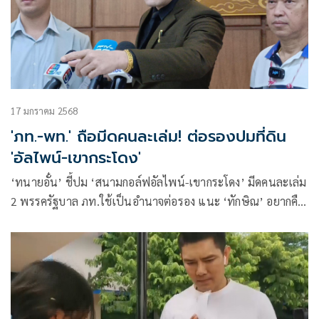
17 มกราคม 2568
'ภท.-พท.' ถือมีดคนละเล่ม! ต่อรองปมที่ดิน
'อัลไพน์-เขากระโดง'
‘ทนายอั๋น’ ชี้ปม ‘สนามกอล์ฟอัลไพน์-เขากระโดง’ มีดคนละเล่ม
2 พรรครัฐบาล ภท.ใช้เป็นอำนาจต่อรอง แนะ ‘ทักษิณ’ อยากคืน
อย่างสง่างาม ต้องพึ่งกฤษฎีกา