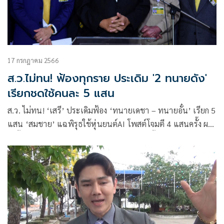
17 กรกฎาคม 2566
ส.ว.ไม่ทน! ฟ้องทุกราย ประเดิม '2 ทนายดัง'
เรียกชดใช้คนละ 5 แสน
ส.ว. ไม่ทน! ‘เสรี’ ประเดิมฟ้อง ‘ทนายเดชา – ทนายอั๋น’ เรียก 5
แสน ‘สมชาย’ แฉพิรุธใช้หุ่นยนต์AI โพสต์โจมตี 4 แสนครั้ง ผงะ
ถึงขั้นขู่จะข่มขืนลูกสาว เตือนแก๊งคุกคามเจอทั้งแพ่ง-อาญา เสีย
เงินติดคุก