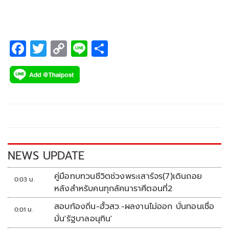
F
T
C
Li
S
ac
wi
o
n
h
e
tt
p
e
ar
b
er
y
e
o
Li
o
n
k
k
NEWS UPDATE
คู่มือทบทวนชีวิตช่วงพระเสาร์จร(7)เดินถอย
0:03 น.
หลังสำหรับคนทุกลัคนาราศีตอนที่2
สอบท้องถิ่น-ฮั้วสว.-ผลงานไม่ออก บั่นทอนเชื่อ
0:01 น.
มั่น'รัฐบาลอนุทิน'