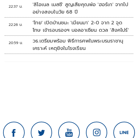
'ลิโอเนล เมสซี' สูญเสียคุณพ่อ 'ฮอร์เก' จากไป
22:37 น.
อย่างสงบในวัย 68 ปี
'ไทย' เปิดบ้านชนะ 'เมียนมา' 2-0 จาก 2 จุด
22:26 น.
โทษ เข้ารอบรองฯ บอลอาเซียน ดวล 'สิงคโปร์'
วธ.เตรียมพร้อม พิธีการศพในพระบรมราชานุ
20:59 น.
เคราะห์ เหตุยิงในโรงเรียน