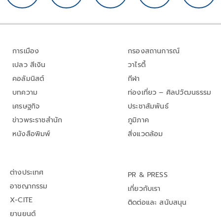
การเมือง
กรองสถานการณ์
เปลว สีเงิน
วาไรตี้
คอลัมนิสต์
กีฬา
บทความ
ท่องเที่ยว – ศิลปวัฒนธรรม
เศรษฐกิจ
ประชาสัมพันธ์
ข่าวพระราชสำนัก
ภูมิภาค
หนังสือพิมพ์
สิ่งแวดล้อม
ต่างประเทศ
PR & PRESS
อาชญากรรม
เกี่ยวกับเรา
X-CITE
ติดต่อและ สนับสนุน
ยานยนต์