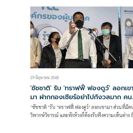
ขนาดเล็กที่สุดในกทม. แต่เป็นเขตที่สำคัญเพราะเป็
แหล่งเศรษฐกิจ อาทิ ย่านเยาวราช
29 มิถุนายน 2565
'ชัชชาติ' รับ 'ทราฟฟี่ ฟองดูว์' ลอกเข
มา ฝากกองเชียร์อย่าไปกังวลมาก คน
คนชม เรื่องธรรมดา
‘ชัชชาติ ‘รับ ‘ทราฟฟี่ ฟองดูว์’ ลอกเขามา ส่วนที่มีค
วิพากษ์วิจารณ์ และทักท้วงก็ต้องรับฟังความเห็นต่าง ย
ให้คนติชม ฝากถึงคนที่สนับสนุนอย่าไปกังวลมาก คนต
คนชม เรื่องธรรมดา