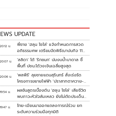
EWS UPDATE
พี่ชาย 'ฮลุน โซโล่' แจ้งกำหนดการสวด
20:12 น.
อภิธรรมศพ เตรียมจัดพิธีฌาปนกิจ 11
ส.ค.
'ลลิดา' โต้ 'รักชนก' ปมงบน้ำบาดาล ชี้
20:07 น.
พื้นที่ ปชน.ได้วงเงินเฉลี่ยสูงสุด
'พลพีร์' ลุยชายแดนสุรินทร์ สั่งเร่งรัด
20:06 น.
โครงการขยายไฟฟ้า 'ปราสาทตาควาย-
เนิน 350'
ผลชันสูตรเบื้องต้น 'ฮลุน โซโล่' เสียชีวิต
19:54 น.
พบภาวะหัวใจล้มเหลว ยังไม่ตัดประเด็น
สารพิษ รอจอร์เจียส่งผลตรวจครั้งแรก
ไทย-เมียนมาออกแถลงการณ์ร่วม ยก
19:47 น.
ระดับความร่วมมือทุกมิติ