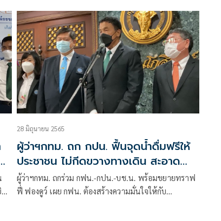
น
ดินแดงว่า ตามหลักไม่ได้เกี่ยวกับกทม.โดยตรง เพราะไม่
ได้มีอำนาจในการจับกุม
28 มิถุนายน 2565
า
ผู้ว่าฯกทม. ถก กปน. ฟื้นจุดน้ำดื่มฟรีให้
ติ
ประชาชน ไม่กีดขวางทางเดิน สะอาด
ช่วยลดขวดพลาสติก
น
ผู้ว่าฯกทม. ถกร่วม กฟน.-กปน.-บช.น. พร้อมขยายทราฟ
ินดี
ฟี่ ฟองดูว์ เผย กฟน. ต้องสร้างความมั่นใจให้กับ
ิ
ประชาชน หลังเหตุหม้อแปลงระเบิด ด้าน “เดชา” แนะ
ประชาชนเมื่อเจอเหตุน้ำมันไหล-เสียงดังรบกวนจาก