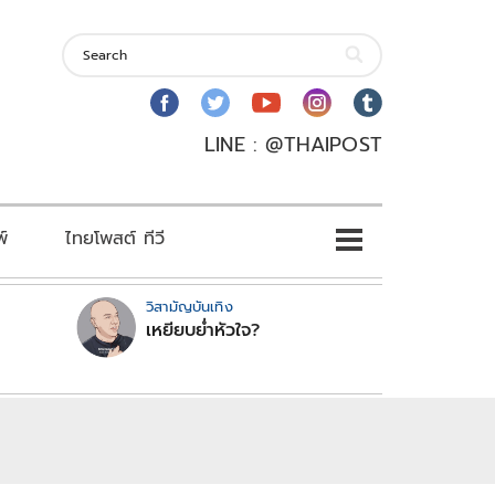
LINE : @THAIPOST
พ์
ไทยโพสต์ ทีวี
วิสามัญบันเทิง
เหยียบย่ำหัวใจ?