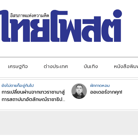
เศรษฐกิจ
ต่างประเทศ
บันเทิง
หนังสือพิม
ยังไม่ตายก็อยู่กันไป
ผักกาดหอม
การเปลี่ยนผ่านจากเทวราชามาสู่
ออเดอร์จากคุก!
การสถาปนาอัตลักษณ์ราชาธิป
ไตยแบบพุทธศาสนาในพระไตร
ปิฏก : สามัญผลสูตรในฐานะ
ทฤษฎีขีดจำกัดของอำนาจรัฐ
เหนือแรงงานและทรัพย์สิน