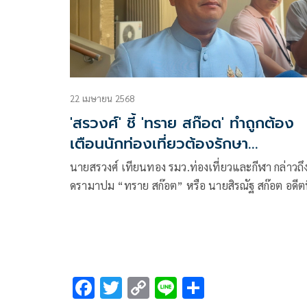
22 เมษายน 2568
'สรวงศ์' ชี้ 'ทราย สก๊อต' ทำถูกต้อง
เตือนนักท่องเที่ยวต้องรักษา
ทรัพยากรธรรมชาติ
นายสรวงศ์ เทียนทอง รมว.ท่องเที่ยวและกีฬา กล่าวถึ
ดรามาปม “ทราย สก๊อต” หรือ นายสิรณัฐ สก๊อต อดีตท
ปรึกษาอธิบดีกรมอุทยานแห่งชาติ สัตว์ป่า และพันธุ์พ
เตือนนักท่องเที่ยวต่างชาติ ว่า เป็นสิ่งที่ถูกต้องแต่อา
ไม่ถูกใจ
F
T
C
Li
S