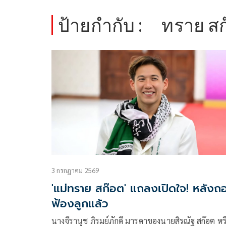
ป้ายกำกับ :
ทราย สก
3 กรกฎาคม 2569
'แม่ทราย สก๊อต' แถลงเปิดใจ! หลังถ
ฟ้องลูกแล้ว
นางจีรานุช ภิรมย์ภักดี มารดาของนายสิรณัฐ สก๊อต หร