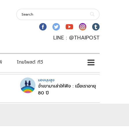
LINE : @THAIPOST
พ์
ไทยโพสต์ ทีวี
มองมุมสูง
จำเขามาเล่าให้ฟัง : เมื่อเราอายุ
80 ปี