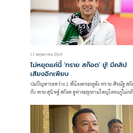
13 พฤษภาคม 2569
ไม่หยุดแค่นี้ 'ทราย สก๊อต' ขู่! มีคลิป
เสียงอีกเพียบ
ปมปัญหาระหว่าง 2 พี่น้องตระกลูดัง ทราย-สิรณัฐ สก๊
กับ พาย-สุนิษฐ์ สก๊อต ดูท่าจะลุกลามใหญ่โตจนกู่ไม่กล
แล้ว หลังจากมีประเด็นช็อกสังคมว่า ทราย สิรณัฐ โดนพ
ชายแท้ๆ อย่าง พาย สุนิษฐ์ ล่วงละเมิดทางเพศ ไม่นา
ชายก็ได้ออกมาแก้ต่างว่าไม่เป็นความจริง แต่ยอมรับว่า
ในวัยเด็กมีการทะเลาะและกลั่นแกล้งกัน และมีการ
ขอโทษกันไปแล้ว