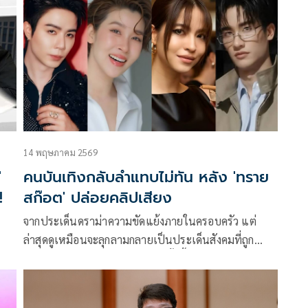
นี้ที่นำเสนอเป็นเรื่องละเอียดอ่อน เป็นความรุนแรงใน
ครอบครัว
14 พฤษภาคม 2569
'
คนบันเทิงกลับลำแทบไม่ทัน หลัง 'ทราย
!
สก๊อต' ปล่อยคลิปเสียง
จากประเด็นดราม่าความขัดแย้งภายในครอบครัว แต่
ล่าสุดดูเหมือนจะลุกลามกลายเป็นประเด็นสังคมที่ถูก
้
จับตามองอย่างหนัก โดยดราม่าครั้งนี้เริ่มจากที่ ทราย-สิ
รณัฐ สก๊อต ได้ออกมาอัดคลิปเปิดใจว่าถูกพี่ชายแท้ๆ ล่วง
ละเมิดทางเพศตั้งแต่เด็ก แถมตอนนี้ยังถูกคุณแม่แท้ๆ