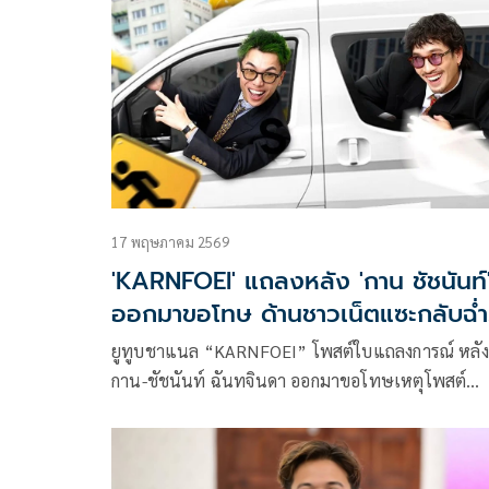
17 พฤษภาคม 2569
'KARNFOEI' แถลงหลัง 'กาน ชัชนันท์
ออกมาขอโทษ ด้านชาวเน็ตแซะกลับฉ่ำ
ยูทูบชาแนล “KARNFOEI” โพสต์ใบแถลงการณ์ หลัง
กาน-ชัชนันท์ ฉันทจินดา ออกมาขอโทษเหตุโพสต์
ข้อความด่าชาวเน็ตที่ตามล่าแม่มด คนที่กดไลก์และให
กำลังใจในโพสต์ของ มายด์-ลภัสลัล จิรเวชสุนทรกุล