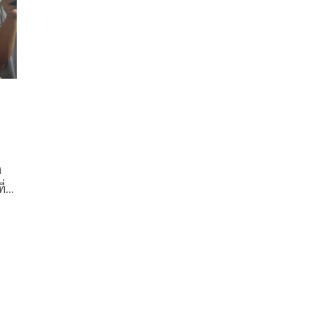
ง
ี่
ืช
จจะ