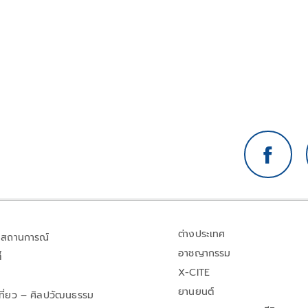
ต่างประเทศ
สถานการณ์
อาชญากรรม
้
X-CITE
ยานยนต์
เที่ยว – ศิลปวัฒนธรรม