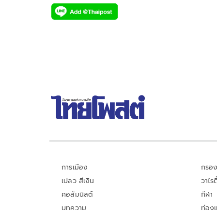
ac
wi
o
n
h
e
tt
p
e
ar
b
er
y
e
o
Li
o
n
k
k
การเมือง
กรอง
เปลว สีเงิน
วาไรตี
คอลัมนิสต์
กีฬา
บทความ
ท่อง