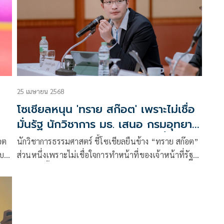
ฟ้องร้องเพื่อเอาทรัพย์สินคืน ต่อมา พาย-สุนิษฐ์ สก๊อต พี่
ชาย ก็ได้อกมาปฏิเสธในสิ่งที่ถูกกล่าวหา ส่วนทางภรรยา
มายด์-ลภัสลัล จิรเวชสุนทรกุล ก็ได้ออกมาเคลื่อนไหวผ่า
นอินสตาแกรมเพื่อซัพพอร์ตสามี
25 เมษายน 2568
โซเชียลหนุน 'ทราย สก๊อต' เพราะไม่เชื่อ
มั่นรัฐ นักวิชาการ มธ. เสนอ กรมอุทยา
นฯ ใช้ระบบ E-Ticket แก้ทุจริตเรื้อรัง
อต
นักวิชาการธรรมศาสตร์ ชี้โซเชียลยืนข้าง “ทราย สก๊อต”
ับ
ส่วนหนึ่งเพราะไม่เชื่อใจการทำหน้าที่ของเจ้าหน้าที่รัฐว่า
ี่
โปร่งใส ชี้แต่ละปีอุทยานฯ ทางทะเลมีรายได้ราว 2,200
นพี่
ล้าน แต่ไม่รู้ใช้จ่ายอะไร เสนอให้มีการปรับปรุงระบบ E-
Ticket ที่ใช้อยู่แต่ไม่ครอบคลุมทุกพื้นที่ ควบคู่เพิ่ม
สวัสดิการเจ้าหน้าที่ ช่วยลดทุจริตตั๋วได้