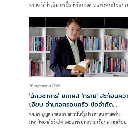
ทราย ได้ดำเนินการยื่นคำร้องต่อศาลแพ่งพระโขนง เพ
ขอถอนฟ้องคดีความกับทราย เรื่องเพิกถอนการให้แล้
20 พฤษภาคม 2569
'นักวิชาการ' ยกเคส 'ทราย' สะท้อนคว
เงียบ อำนาจครอบครัว ข้อจำกัด
กระบวนการยุติธรรม
รศ.ดร.บุญส่ง ชเลธร สถาบันรัฐประศาสนศาสตร์ฯ
มหาวิทยาลัยรังสิต เผยแพร่บทความเรื่อง ความเงียบ