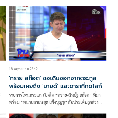
 มี
ขึ้น และยืนยันจุดยืนต่อต้านการใช้ความรุนแรงทุกรูป
แบบ” โดยระบุว่า กลุ่มบริษัทบุญรอดฯ รับทราบถึงข้อเท็จ
จริงที่เกิดขึ้นเกี่ยวกับคุณสุนิษฐ์ สก๊อต (คุณพาย) และขอ
แสดงความเสียใจอย่าง
18 พฤษภาคม 2569
'ทราย สก๊อต' ขอเดินออกจากตระกูล
พร้อมเผยถึง 'มายด์' และดาราที่กดไลก์
ิ
รายการโหนกระแส เปิดใจ “ทราย-สิรณัฐ สก๊อต” ที่มา
พร้อม “ทนายสายหยุด เพ็งบุญชู” กับประเด็นถูกล่วง
ละเมิดทางเพศ, คุณแม่ฟ้องร้องเรียกทรัพย์สินคืน ฯลฯ
โดย “หนุ่ม-กรรชัย กำเนิดพลอย” ออกตัวว่า เรื่องราววัน