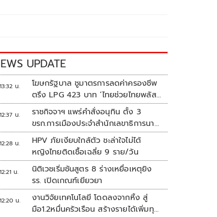
EWS UPDATE
โฆษกรัฐบาล ชูมาตรการลดค่าครองชีพ
13:32 น.
ตรึง LPG 423 บาท ‘ไทยช่วยไทยพลัส’
ดันเงินหมุนแสนล้าน
ราชกิจจาฯ แพร่คำสั่งอนุทิน ตั้ง 3
12:37 น.
ขรก.การเมืองประจำสำนักเลขาธิการนา
ยกฯ
HPV ภัยเงียบใกล้ตัว ชะล่าใจไม่ได้
12:28 น.
หญิงไทยติดเชื้อเฉลี่ย 9 ราย/วัน
นิติเวชเริ่มชันสูตร 8 ร่างเหยื่อเหตุยิง
12:21 น.
รร. เปิดเกณฑ์เยียวยา
งานวิจัยเทคโนโลยี โดดลงจากหิ้ง สู่
12:20 น.
มือ1.2หมื่นครัวเรือน สร้างรายได้เพิ่มทุก