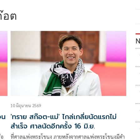
๊อต
N
10 มิถุนายน 2569
อน
'ทราย สก๊อต-แม่' ไกล่เกลี่ยนัดแรกไม่
สำเร็จ ศาลนัดอีกครั้ง 16 มิ.ย.
ือ
ที่ศาลแพ่งพระโขนง ภายหลังจากศาลแพ่งพระโขนงมีคำ