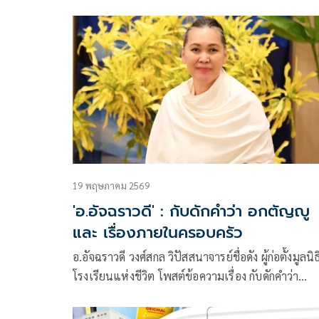
อำนาจครอบครัว และข้อจำกัดของกระบวนการยุติธรรม
เนื้อหาดังนี้
19 พฤษภาคม 2569
'อ.อัจฉราวดี' : กับดักคำว่า อกตัญญู
และ เรื่องภายในครอบครัว
อ.อัจฉราวดี วงศ์สกล วิปัสสนาจารย์ชื่อดัง ผู้ก่อตั้งมูลนิธ
โรงเรียนแห่งชีวิต โพสต์ข้อความเรื่อง กับดักคำว่า
“อกตัญญู” และ “เรื่องภายในครอบครัว”