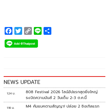
หลักประกันบางส่วนที่ระดับ “BBB+” แนวโน้ม “คงที่” สะท้อน
มุมมองของทริสเรทติ้งที่มีต่อสถานะการดำเนินงานของบริษัทที่
สามารถกระจายรายได้ ได้อย่างเหมาะสมและมีเงินปันผลจาก
บริษัทร่วมอย่างสม่ำเสมอ
F
T
C
Li
S
ac
wi
o
n
h
e
tt
p
e
ar
b
er
y
e
o
Li
o
n
k
k
NEWS UPDATE
808 Festival 2026 ไลน์อัปแรกสุดยิ่งใหญ่
1:24 น.
ระเบิดความมันส์ 2 วันเต็ม 2-3 ต.ค.นี้
M4 คัมแบคตามสัญญา! ปล่อย 2 ซิงเกิลแรก
1:16 น.