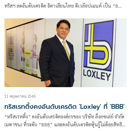
ทริสฯ ลดอันดับเครดิต อิตาเลียนไทย ดีเวล๊อปเมนต์ เป็น “B…
11 พฤษภาคม 2565
ทริสเรทติ้งคงอันดับเครดิต 'Loxley' ที่ 'BBB'
“ทริสเรทติ้ง” คงอันดับเครดิตองค์กรของ บริษัท ล็อกซเล่ย์ จำกัด
(มหาชน) ที่ระดับ “BBB” และคงอันดับเครดิตหุ้นกู้ไม่ด้อยสิทธิ มี