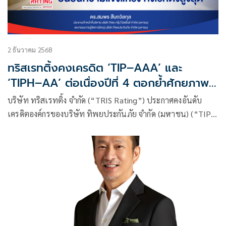
2 ธันวาคม 2568
ทริสเรทติ้งคงเครดิต ‘TIP–AAA’ และ
‘TIPH–AA’ ต่อเนื่องปีที่ 4 ตอกย้ำศักยภาพ
บริหารความเสี่ยงฐานะการเงินแกร่ง
บริษัท ทริสเรทติ้ง จำกัด (“TRIS Rating”) ประกาศคงอันดับ
เครดิตองค์กรของบริษัท ทิพยประกันภัย จำกัด (มหาชน) (“TIP”)
ที่ระดับ “AAA” แนวโน้ม “Stable”