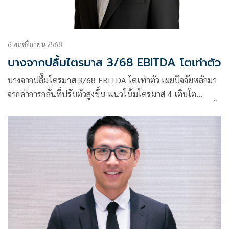
6 พฤศจิกายน 2568
บางจากปลื้มไตรมาส 3/68 EBITDA โตเท่าตัว
บางจากปลื้มไตรมาส 3/68 EBITDA โตเท่าตัว เผยปัจจัยหลักมา
จากค่าการกลั่นที่ปรับตัวสูงขึ้น แนวโน้มไตรมาส 4 เติบโต
แข็งแกร่งคงอันดับเครดิต A+ ต่อเนื่องเป็นปีที่ 2 ขณะทริสเรทติ้ง
คงอันดับเครดิตองค์กร ไว้ที่ระดับ ‘A+’ แนวโน้ม ‘คงที่’