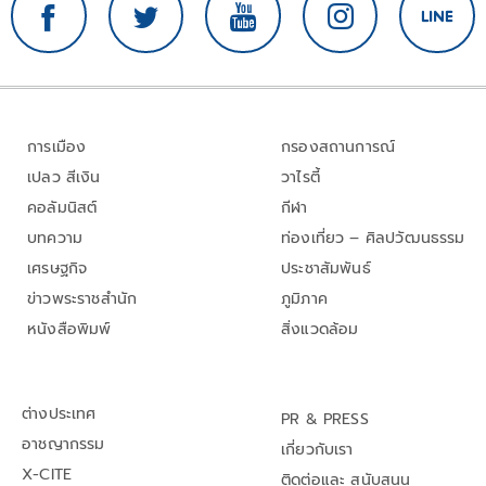
การเมือง
กรองสถานการณ์
เปลว สีเงิน
วาไรตี้
คอลัมนิสต์
กีฬา
บทความ
ท่องเที่ยว – ศิลปวัฒนธรรม
เศรษฐกิจ
ประชาสัมพันธ์
ข่าวพระราชสำนัก
ภูมิภาค
หนังสือพิมพ์
สิ่งแวดล้อม
ต่างประเทศ
PR & PRESS
อาชญากรรม
เกี่ยวกับเรา
X-CITE
ติดต่อและ สนับสนุน