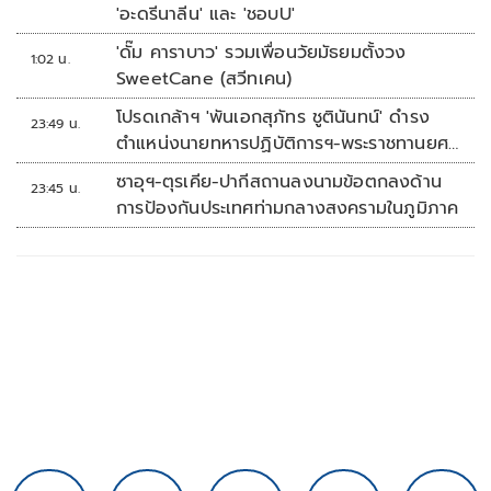
'อะดรีนาลีน' และ 'ชอบU'
'ดั๊ม คาราบาว' รวมเพื่อนวัยมัธยมตั้งวง
1:02 น.
SweetCane (สวีทเคน)
โปรดเกล้าฯ 'พันเอกสุภัทร ชูตินันทน์' ดำรง
23:49 น.
ตำแหน่งนายทหารปฏิบัติการฯ-พระราชทานยศ
'พลตรี'
ซาอุฯ-ตุรเคีย-ปากีสถานลงนามข้อตกลงด้าน
23:45 น.
การป้องกันประเทศท่ามกลางสงครามในภูมิภาค