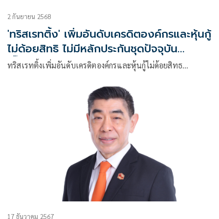
2 กันยายน 2568
'ทริสเรทติ้ง' เพิ่มอันดับเครดิตองค์กรและหุ้นกู้
ไม่ด้อยสิทธิ ไม่มีหลักประกันชุดปัจจุบัน
'ดั๊บเบิ้ล เอ (1991)' มาอยู่ที่ระดับ 'BBB+' จาก
ทริสเรทติ้งเพิ่มอันดับเครดิตองค์กรและหุ้นกู้ไม่ด้อยสิทธ…
ระดับ 'BBB'
17 ธันวาคม 2567