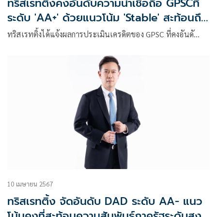
ทริสเรทติ้งคงอันดับความน่าเชื่อถือ GPSCที่
ระดับ 'AA+' ด้วยแนวโน้ม 'Stable' สะท้อนถึง
สถานะที่แข็งแกร่งในอุตสาหกรรมไฟฟ้า
ทริสเรทติ้งได้แจ้งผลการประเมินเครดิตของ GPSC ที่คงอันดั…
10 เมษายน 2567
ทริสเรทติ้ง จัดอันดับ DAD ระดับ AA- แนว
โน้มคงที่สะท้อนความสัมพันธ์ภาครัฐระดับสูง