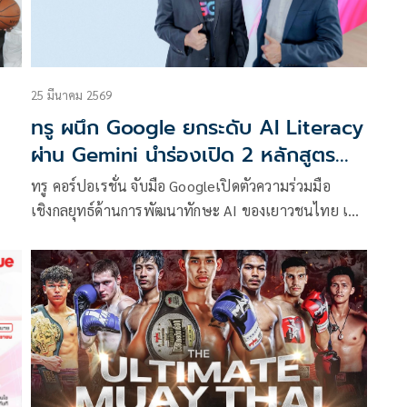
25 มีนาคม 2569
ทรู ผนึก Google ยกระดับ AI Literacy
ผ่าน Gemini นำร่องเปิด 2 หลักสูตร
“Gemini Academy for Students”
ทรู คอร์ปอเรชั่น จับมือ Googleเปิดตัวความร่วมมือ
และ “AI Literacy & Safety Module”
เชิงกลยุทธ์ด้านการพัฒนาทักษะ AI ของเยาวชนไทย เปิด
สองหลักสูตรใหม่ “Gemini Academy for Students”
ด
และ “AI Literacy & Safety Module” เพื่อยกระดับ AI
Literacy ควบคู่การสร้างภูมิคุ้มกันดิจิทัลผ่านการเรียนรู้
พ
และเวิร์กชอปที่ออกแบบเฉพาะสำหรับนักเรียนทั่ว