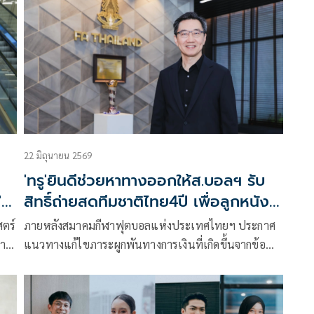
22 มิถุนายน 2569
'ทรู'ยินดีช่วยหาทางออกให้ส.บอลฯ รับ
'
สิทธิ์ถ่ายสดทีมชาติไทย4ปี เพื่อลูกหนัง
ไทยเดินหน้าต่อ
สตร์
ภายหลังสมาคมกีฬาฟุตบอลแห่งประเทศไทยฯ ประกาศ
์
การ
แนวทางแก้ไขภาระผูกพันทางการเงินที่เกิดขึ้นจากข้อ
พิพาทในอดีต และบรรลุข้อตกลงร่วมกันระหว่างทุกฝ่าย
้
ซีนิเพล็กซ์ (ในเครือทรู คอร์ปอเรชั่น) ในฐานะหนึ่งในคู่
ภาพ
สัญญาที่เกี่ยวข้อง ยินดีสนับสนุนแนวทางดังกล่าว เพื่อ