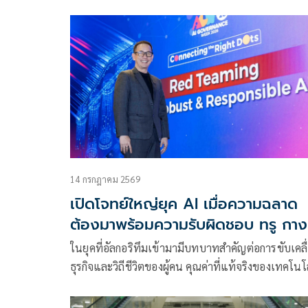
ต่อวัฒนธรรม True 4C ขับเคลื่อนสุ
พล มานะวุฒิเวช หัวหน้าคณะผู้บริหารด้านโฮมคอนเ
บุรุษยุคใหม่สู่อนาคต
ทิวิตี้ และคุณโอลิเวอร์ กิตติพงษ์ วีระเตชะ หัวหน้าคณะ
บริหารด้านแบรนด์และมีเดีย เปิดบ้านต้อนรับ Miste
Global Thailand 2026 ราชา – ราชัน รุ่งไพรพนา แ
รองทั้ง 4 พร้อมด้วย Mister
14 กรกฎาคม 2569
เปิดโจทย์ใหญ่ยุค AI เมื่อความฉลาด
ต้องมาพร้อมความรับผิดชอบ ทรู กาง
สูตร “Data Privacy + Responsible
ในยุคที่อัลกอริทึมเข้ามามีบทบาทสำคัญต่อการขับเคลื
AI” ขับเคลื่อนธุรกิจบนรากฐานความไว
ธุรกิจและวิถีชีวิตของผู้คน คุณค่าที่แท้จริงของเทคโนโ
วางใจ
จึงไม่ได้วัดจากความอัจฉริยะเพียงอย่างเดียว