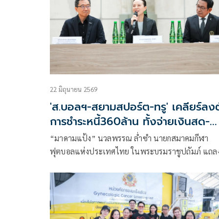
ผ่านโจทย์ธุรกิจจริง และเติบโตสู่การเป็นผู้นำแห่งอน
ที่สามารถสร้างคุณค่าให้แก่องค์กร สังคม และประเทศ
22 มิถุนายน 2569
'ส.บอลฯ-สยามสปอร์ต-ทรู' เคลียร์ลงต
การชำระหนี้360ล้าน ทั้งจ่ายเงินสด-
ถ่ายทอดทีมชาติไทย
“มาดามแป้ง” นวลพรรณ ล่ำซำ นายกสมาคมกีฬา
ฟุตบอลแห่งประเทศไทย ในพระบรมราชูปถัมภ์ แถล
ข่าวหลังการประชุมสภากรรมการ เมื่อวันที่ 21 มิถุนา
2569 ว่า สมาคม สามารถบรรลุข้อตกลงเรื่องแนวทาง
ชำระหนี้ของสมาคมฯ ที่มีต่อ บมจ. สยามสปอร์ต
ซินดิเคท และ บจก. ซีนิเพล็กซ์ (ทรูฯ)