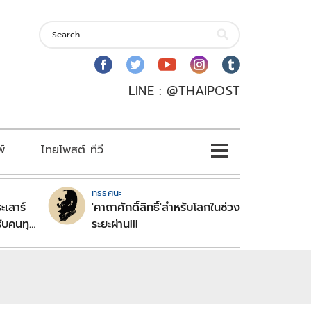
LINE : @THAIPOST
พ์
ไทยโพสต์ ทีวี
ทรรศนะ
ะเสาร์
'คาถาศักดิ์สิทธิ์'สำหรับโลกในช่วง
ับคนทุก
ระยะผ่าน!!!