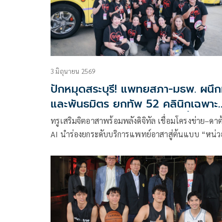
3 มิถุนายน 2569
ปักหมุดสระบุรี! แพทยสภา-มธพ. ผนึก
และพันธมิตร ยกทัพ 52 คลินิกเฉพาะ
ทาง ออกหน่วยแพทย์อาสาฯครั้งใหญ่
ทรูเสริมจิตอาสาพร้อมพลังดิจิทัล เชื่อมโครงข่าย–ดาต
AI นำร่องยกระดับบริการแพทย์อาสาสู่ต้นแบบ “หน่ว
แพทย์อาสาดิจิทัล”