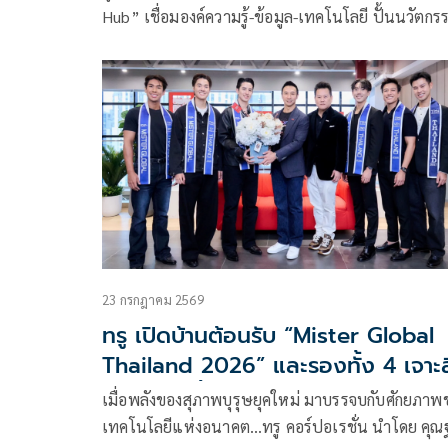
Hub” เชื่อมองค์ความรู้-ข้อมูล-เทคโนโลยี ปั้นนวัตกร
บริการทางการแพทย์ พร้อมอัปสกิล AI นักศึกษา อาจา
และบุคลากร
23 กรกฎาคม 2569
ทรู เปิดบ้านต้อนรับ “Mister Global
Thailand 2026” และรองทั้ง 4 เจาะ
พลัง AI เบื้องหลังโครงข่ายอัจฉริยะ
เมื่อพลังของสุภาพบุรุษยุคใหม่ มาบรรจบกับศักยภาพ
พร้อมสัมผัส Happy Workplace ส่
เทคโนโลยีแห่งอนาคต…ทรู คอร์ปอเรชั่น นำโดย คุ