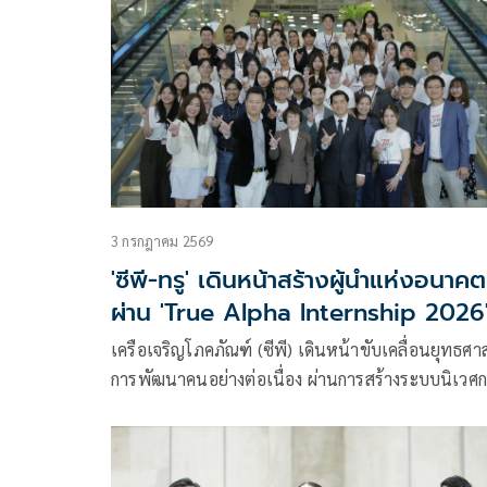
3 กรกฎาคม 2569
'ซีพี-ทรู' เดินหน้าสร้างผู้นำแห่งอนาคต
ผ่าน 'True Alpha Internship 2026
เปลี่ยนสนามฝึกงานสู่ Innovation
เครือเจริญโภคภัณฑ์ (ซีพี) เดินหน้าขับเคลื่อนยุทธศา
Sandbox บ่มเพาะคนรุ่นใหม่ด้วยโจทย
การพัฒนาคนอย่างต่อเนื่อง ผ่านการสร้างระบบนิเวศ
ธุรกิจจริง
เรียนรู้ (Learning Ecosystem) ที่เชื่อมโยงการศึกษา
เทคโนโลยี และโลกธุรกิจเข้าด้วยกัน เพื่อเปิดโอกาสให
คนรุ่นใหม่ได้เรียนรู้จากประสบการณ์จริง พัฒนาศักย