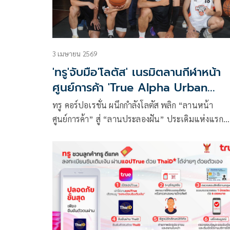
3 เมษายน 2569
'ทรู'จับมือ'โลตัส' เนรมิตลานกีฬาหน้า
ศูนย์การค้า 'True Alpha Urban
Ground'@โลตัสบางนา
ทรู คอร์ปอเรชั่น ผนึกกำลังโลตัส พลิก “ลานหน้า
ศูนย์การค้า” สู่ “ลานประลองฝัน” ประเดิมแห่งแรก
“True Alpha Urban Ground” สนามบาสต้นแบบ ณ
โลตัส บางนา ปักหมุด “พื้นที่สีขาว” ใจกลางเมือง เปิ
โอกาสให้ทุกคนโดยไม่จำกัดวัย พื้นที่ หรือข้อจำกัดทาง
สังคมได้เข้าถึงการออกกำลังกาย มีสุขภาพและคุณภา
ชีวิตที่ดีอย่างเท่าเทียม ท่ามกลางสภาพแวดล้อมที่
ปลอดภัย ห่างไกลยาเสพติด