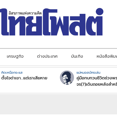
เศรษฐกิจ
ต่างประเทศ
บันเทิง
หนังสือพิม
คิดเหนือกระแส
แม่หมอสมัครเล่น
ตั้งใจด่าเขา...แต่เราเสียหาย
คู่มือทบทวนชีวิตช่วงพร
จร(7)เดินถอยหลังสำหร
ลัคนาราศีตอนที่2