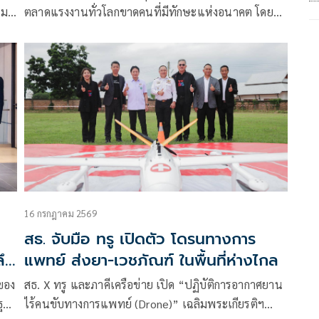
ความรู้จากภาคธุรกิจสู่มหาวิทยาลัย สร้าง
รม
ตลาดแรงงานทั่วโลกขาดคนที่มีทักษะแห่งอนาคต โดย
“ทุนมนุษย์” ปิดช่องว่างตลาดแรงงาน
รย์
เฉพาะคนที่สามารถเรียนรู้ ปรับตัว และประยุกต์ใช้ AI
แห่งอนาคต
เพื่อสร้างผลลัพธ์ทางธุรกิจได้จริง ทรู คอร์ปอเรชั่น โดย
ทรู ดิจิทัล อคาเดมี ได้ร่วมมือกับ มหาวิทยาลัยศรีปทุม
โดย
16 กรกฎาคม 2569
สธ. จับมือ ทรู เปิดตัว โดรนทางการ
ลึก
แพทย์ ส่งยา-เวชภัณฑ์ ในพื้นที่ห่างไกล
ของ
สธ. X ทรู และภาคีเครือข่าย เปิด “ปฏิบัติการอากาศยาน
ง
ณฐาน
ไร้คนขับทางการแพทย์ (Drone)” เฉลิมพระเกียรติฯ