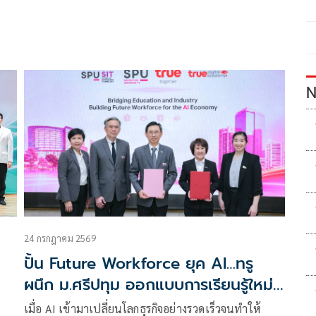
N
24 กรกฎาคม 2569
ปั้น Future Workforce ยุค AI…ทรู
ผนึก ม.ศรีปทุม ออกแบบการเรียนรู้ใหม่
ยกระดับทักษะ AI รอบด้าน บูรณาการ
เมื่อ AI เข้ามาเปลี่ยนโลกธุรกิจอย่างรวดเร็วจนทำให้