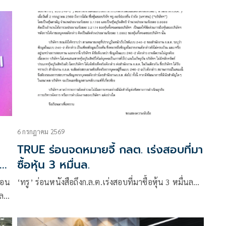
ภาพ
นค
พร้อมเปิดตัวนวัตกรรม SkyBridge แพลตฟอร์มขนส่ง
ผู้
ทางอากาศอัตโนมัติครั้งแรกของไทย ปูทางพลิกโฉมโลจิ
r
สติกส์สาธารณสุขทั่วประเทศ ประเดิมบินโดรนส่งยา-
ละ
เวชภัณฑ์ พื้นที่ดอยสูงเมืองน่าน
6 กรกฎาคม 2569
TRUE ร่อนจดหมายจี้ กลต. เร่งสอบที่มา
ซื้อหุ้น 3 หมื่นล.
่อน
‘ทรู’ ร่อนหนังสือถึงก.ล.ต.เร่งสอบที่มาซื้อหุ้น 3 หมื่นล…
้
ลยี