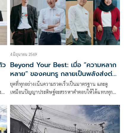
าคต
ประโยชน์ต่อทุกฝ่ายและเพื่อให้สามารถเดินหน้าพัฒนา
ฟุตบอลไทยได้อย่างมั่นคงต่อไป
4 มิถุนายน 2569
ัว
Beyond Your Best: เมื่อ “ความหลาก
หลาย” ของคนทรู กลายเป็นพลังส่งต่อ
คุณค่าให้ผู้คนและสังคม 4 เรื่องจริงจาก
ยุคที่ทุกอย่างเน้นความรวดเร็วเป็นมาตรฐาน และดู
คนทรูที่ทำงานด้วยหัวใจ เพื่อสร้างความ
ง
เหมือนปัญญาประดิษฐ์จะสรรหาคำตอบให้ได้แทบทุก
หมายที่มากกว่าหน้าที่
ยน
เรื่อง กลับมีสิ่งหนึ่งที่เทคโนโลยีไม่มีวันทดแทนได้ นั่นคือ
การ