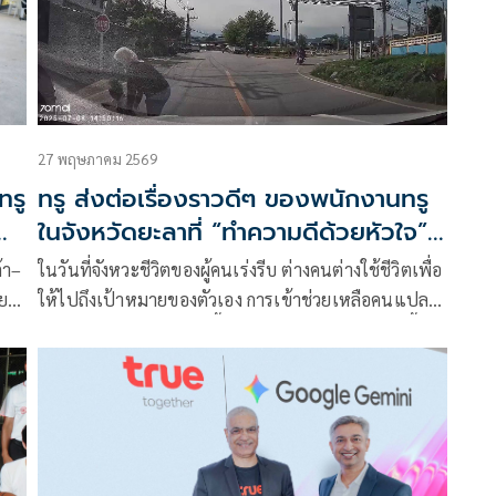
27 พฤษภาคม 2569
ทรู
ทรู ส่งต่อเรื่องราวดีๆ ของพนักงานทรู
ในจังหวัดยะลาที่ “ทำความดีด้วยหัวใจ”
เข้าช่วยเหลือผู้ประสบเหตุฉุกเฉินริมทาง
้า–
ในวันที่จังหวะชีวิตของผู้คนเร่งรีบ ต่างคนต่างใช้ชีวิตเพื่อ
จนปลอดภัย
ย
ให้ไปถึงเป้าหมายของตัวเอง การเข้าช่วยเหลือคนแปลก
หน้าอาจไม่ใช่เรื่องที่เกิดขึ้นได้ง่ายนัก โดยเฉพาะในพื้นที่
ที่มีความเสี่ยงและต้องใช้ความระมัดระวังในการเดินทาง
อยู่เสมอ