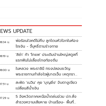
EWS UPDATE
พ่อร้อนใจคดีไม่คืบ ลูกโดนหัวโจกในห้อง
18:34 น.
ไถเงิน - จี้บุหรี่ตามร่างกาย
'ลิซ่า' ท้า 'โกแพ' ประเดิมบ้านใหญ่สตูลที่
18:19 น.
แรกฟันไม่เลี้ยงโกงท้องถิ่น
ในหลวง พระราชินี ทรงปลอบขวัญ
18:00 น.
พระราชทานกำลังใจผู้บาดเจ็บ เหตุกราด
ยิง รร.เทพศิรินทร์นนทบุรี
สะพัด 'เนวิน' คุย 'บุญยิ่ง' จับตางูเขียว
17:51 น.
เปลี่ยนสีน้ำเงิน
5 จังหวัดภาคเหนือน้ำถล่มอ่วม ปภ.สั่ง
17:29 น.
สำรวจความเสียหาย บ้านเรือน- พื้นที่