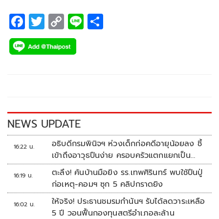
F
T
C
Li
S
ac
wi
o
n
h
e
tt
p
e
ar
b
er
y
e
o
Li
o
n
k
k
NEWS UPDATE
อธิบดีกรมพินิจฯ ห่วงเด็กก่อคดีอายุน้อยลง ชี้
16:22 น.
เข้าถึงอาวุธปืนง่าย ครอบครัวแตกแยกเป็น
ชนวนสำคัญ
ตะลึง! ค้นบ้านมือยิง รร.เทพศิรินทร์ พบใช้ปืนปู่
16:19 น.
ก่อเหตุ-คอมฯ ซุก 5 คลิปกราดยิง
ให้จริง! ประธานชมรมกำนันฯ รับได้ลดวาระเหลือ
16:02 น.
5 ปี วอนฟื้นกองทุนสตรีอำเภอละล้าน