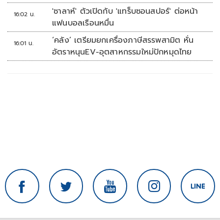
'ซาลาห์' ตัวเปิดกับ 'แทร็บซอนสปอร์' ต่อหน้า
16:02 น.
แฟนบอลเรือนหมื่น
‘คลัง’ เตรียมยกเครื่องภาษีสรรพสามิต หั่น
16:01 น.
อัตราหนุนEV-อุตสาหกรรมใหม่ปักหมุดไทย