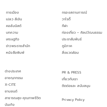
การเมือง
กรองสถานการณ์
เปลว สีเงิน
วาไรตี้
คอลัมนิสต์
กีฬา
บทความ
ท่องเที่ยว – ศิลปวัฒนธรรม
เศรษฐกิจ
ประชาสัมพันธ์
ข่าวพระราชสำนัก
ภูมิภาค
หนังสือพิมพ์
สิ่งแวดล้อม
ต่างประเทศ
PR & PRESS
อาชญากรรม
เกี่ยวกับเรา
X-CITE
ติดต่อและ สนับสนุน
ยานยนต์
สาธารณสุข-คุณภาพชีวิต
Privacy Policy
บันเทิง