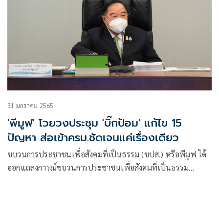
31 มกราคม 2565
'พีมูฟ' โวยวงประชุม 'บิ๊กป้อม' แก้ไข 15
ปัญหา ส่อเข้าครม.ชัดเจนแค่เรื่องเดียว
ขบวนการประชาชนเพื่อสังคมที่เป็นธรรม (ขปส.) หรือพีมูฟ ได้
ออกแถลงการณ์ขบวนการประชาชนเพื่อสังคมที่เป็นธรรม
(ขปส.) เรื่อง พีมูฟทวงสิทธิ จากพล.อ.ประวิตร วงษ์สุวรรณ โดย
ระบุว่า