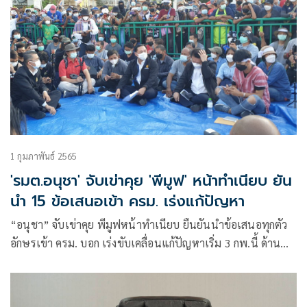
1 กุมภาพันธ์ 2565
'รมต.อนุชา' จับเข่าคุย 'พีมูฟ' หน้าทำเนียบ ยัน
นำ 15 ข้อเสนอเข้า ครม. เร่งแก้ปัญหา
“อนุชา” จับเข่าคุย พีมูฟหน้าทำเนียบ ยืนยันนำข้อเสนอทุกตัว
อักษรเข้า ครม. บอก เร่งขับเคลื่อนแก้ปัญหาเริ่ม 3 กพ.นี้ ด้าน
ม็อบพีมูฟ ยันปักหลักชุมนุมรอความคืบหน้าต่อเนื่อง