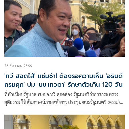
26 ธันวาคม 2566
'ทวี สอดไส้' แช่มช้า! ต้องรอความเห็น 'อธิบดี
กรมคุก' ปม 'นช.เทวดา' รักษาตัวเกิน 120 วัน
ที่ทำเนียบรัฐบาล พ.ต.อ.ทวี สอดส่อง รัฐมนตรีว่าการกระทรวง
ยุติธรรม ให้สัมภาษณ์ภายหลังการประชุมคณะรัฐมนตรี (ครม.)
ถึงกรณีที่น