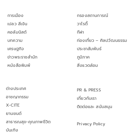
การเมือง
กรองสถานการณ์
เปลว สีเงิน
วาไรตี้
คอลัมนิสต์
กีฬา
บทความ
ท่องเที่ยว – ศิลปวัฒนธรรม
เศรษฐกิจ
ประชาสัมพันธ์
ข่าวพระราชสำนัก
ภูมิภาค
หนังสือพิมพ์
สิ่งแวดล้อม
ต่างประเทศ
PR & PRESS
อาชญากรรม
เกี่ยวกับเรา
X-CITE
ติดต่อและ สนับสนุน
ยานยนต์
สาธารณสุข-คุณภาพชีวิต
Privacy Policy
บันเทิง