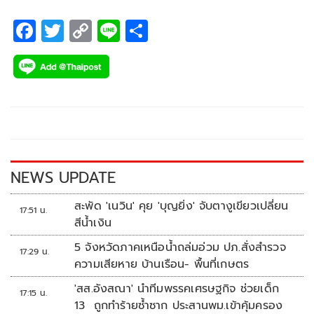
F
T
C
Li
S
ac
wi
o
n
h
e
tt
p
e
ar
b
er
y
e
o
Li
o
n
k
k
NEWS UPDATE
สะพัด 'เนวิน' คุย 'บุญยิ่ง' จับตางูเขียวเปลี่ยน
17:51 น.
สีน้ำเงิน
5 จังหวัดภาคเหนือน้ำถล่มอ่วม ปภ.สั่งสำรวจ
17:29 น.
ความเสียหาย บ้านเรือน- พื้นที่เกษตร
'สส.อังสณา' นำทีมพรรคเศรษฐกิจ ช่วยเด็ก
17:15 น.
13 ถูกทำร้ายซ้ำซาก ประสานพม.เข้าคุ้มครอง