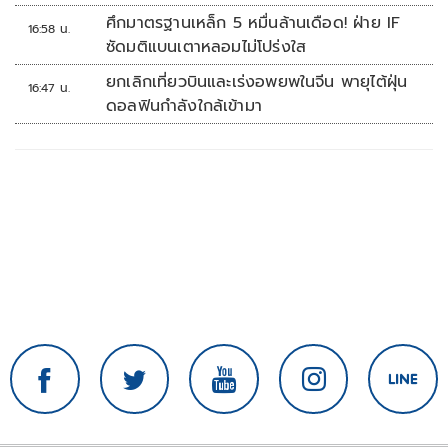
ศึกมาตรฐานเหล็ก 5 หมื่นล้านเดือด! ฝ่าย IF
16:58 น.
ซัดมติแบนเตาหลอมไม่โปร่งใส
ยกเลิกเที่ยวบินและเร่งอพยพในจีน พายุไต้ฝุ่น
16:47 น.
ดอลฟินกำลังใกล้เข้ามา