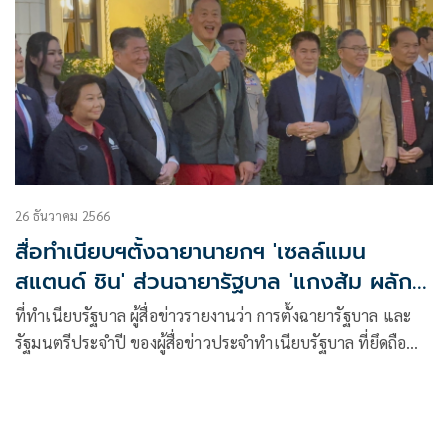
26 ธันวาคม 2566
สื่อทำเนียบฯตั้งฉายานายกฯ 'เซลล์แมน
สแตนด์ ชิน' ส่วนฉายารัฐบาล 'แกง​ส้ม ผลัก
รวม'
ที่ทำเนียบรัฐบาล ผู้สื่อข่าวรายงานว่า การตั้งฉายารัฐบาล และ
รัฐมนตรีประจำปี ของผู้สื่อข่าวประจำทำเนียบรัฐบาล ที่ยึดถือ
เป็นธรร