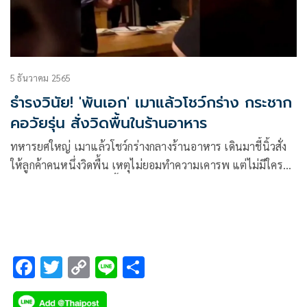
5 ธันวาคม 2565
ธำรงวินัย! 'พันเอก' เมาแล้วโชว์กร่าง กระชาก
คอวัยรุ่น สั่งวิดพื้นในร้านอาหาร
ทหารยศใหญ่ เมาแล้วโชว์กร่างกลางร้านอาหาร เดินมาชี้นิ้วสั่ง
ให้ลูกค้าคนหนึ่งวิดพื้น เหตุไม่ยอมทำความเคารพ แต่ไม่มีใครทำ
ตาม สุดท้ายทหารนายนี้ถึงกับเข้ามาตบหัว
F
T
C
Li
S
ac
wi
o
n
h