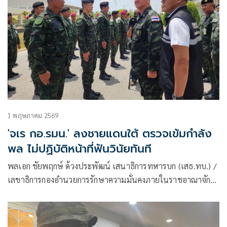
1 พฤษภาคม 2569
'จเร กอ.รมน.' ลงชายแดนใต้ ตรวจเข้มกำลัง
พล ไม่ปฏิบัติหน้าที่ฟันวินัยทันที
พลเอก ชัยพฤกษ์ ด้วงประพัฒน์ เสนาธิการทหารบก (เสธ.ทบ.) /
เลขาธิการกองอำนวยการรักษาความมั่นคงภายในราชอาณาจักร
(กอ.รมน.) สั่งการให้ พลเอก สิรภพ ศุภวานิช จเร กอ.รมน.