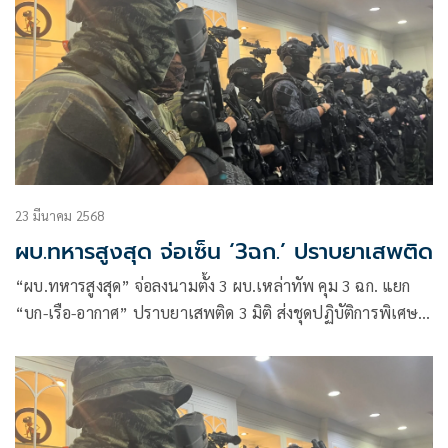
23 มีนาคม 2568
ผบ.ทหารสูงสุด จ่อเซ็น ‘3ฉก.’ ปราบยาเสพติด
“ผบ.ทหารสูงสุด” จ่อลงนามตั้ง 3 ผบ.เหล่าทัพ คุม 3 ฉก. แยก
“บก-เรือ-อากาศ” ปราบยาเสพติด 3 มิติ ส่งชุดปฏิบัติการพิเศษ
เหล่าทัพ-ระดม “มือพระกาฬ”