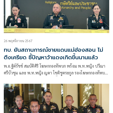
26 พฤศจิกายน 2567
ทบ. ยันสถานการณ์ชายแดนแม่ฮ่องสอน ไม่
ตึงเครียด ชี้ปัญหาว้าแดงเกิดขึ้นนานแล้ว
พ.อ.ฐิต์รัชช์ สมบัติศิริ โฆษกกองทัพบก พร้อม พ.ท.หญิง ปวีณา
ศรีบัวชุม และ พ.ท.หญิง ญดา โชติชูตระกูล รองโฆษกกองทัพบก
แถลงข่าวหลังการประชุมหน่วยขึ้นตรงกองทัพบก (นขต.ทบ.)
โดยมีพล.อ.พนา แคล้วปลอดทุกข์ ผู้บัญชาการทหารบก