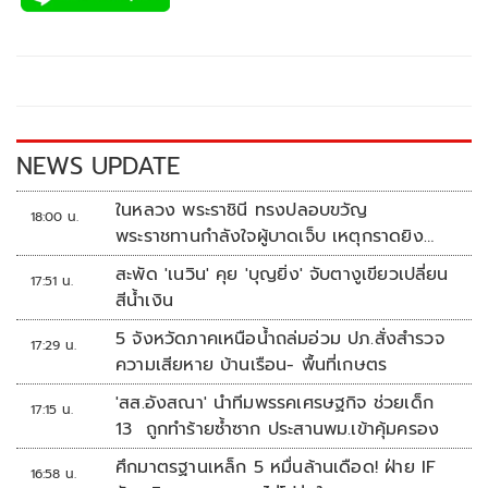
e
tt
p
e
ar
b
er
y
e
o
Li
o
n
k
k
NEWS UPDATE
ในหลวง พระราชินี ทรงปลอบขวัญ
18:00 น.
พระราชทานกำลังใจผู้บาดเจ็บ เหตุกราดยิง
รร.เทพศิรินทร์นนทบุรี
สะพัด 'เนวิน' คุย 'บุญยิ่ง' จับตางูเขียวเปลี่ยน
17:51 น.
สีน้ำเงิน
5 จังหวัดภาคเหนือน้ำถล่มอ่วม ปภ.สั่งสำรวจ
17:29 น.
ความเสียหาย บ้านเรือน- พื้นที่เกษตร
'สส.อังสณา' นำทีมพรรคเศรษฐกิจ ช่วยเด็ก
17:15 น.
13 ถูกทำร้ายซ้ำซาก ประสานพม.เข้าคุ้มครอง
ศึกมาตรฐานเหล็ก 5 หมื่นล้านเดือด! ฝ่าย IF
16:58 น.