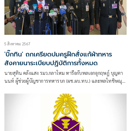
5 สิงหาคม 2567
'บิ๊กทิน' ถกเครียดปมครูฝึกสั่งแก้ผ้าทหาร
สังคายนาระเบียบปฏิบัติการทั้งหมด
นายสุทิน คลังแสง รมว.กลาโหม หารือกับพลเอกอุกฤษฎ์ บุญตา
นนท์ ผู้ช่วยผู้บัญชาการทหารบก (ผช.ผบ.ทบ.) และพลโทชิษณุ
พงศ์ รอดศิริ แม่ทัพภาคที่ 1 รวมถึงพล.ท.อานุภาพ ศิริมณฑล เจ้า
กรมกิจการพลเรือนทหารบก กรณีการลงโทษ