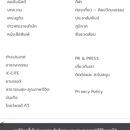
คอลัมนิสต์
กีฬา
บทความ
ท่องเที่ยว – ศิลปวัฒนธรรม
เศรษฐกิจ
ประชาสัมพันธ์
ข่าวพระราชสำนัก
ภูมิภาค
หนังสือพิมพ์
สิ่งแวดล้อม
ต่างประเทศ
PR & PRESS
อาชญากรรม
เกี่ยวกับเรา
X-CITE
ติดต่อและ สนับสนุน
ยานยนต์
สาธารณสุข-คุณภาพชีวิต
Privacy Policy
บันเทิง
ไทยโพสต์ ทีวี