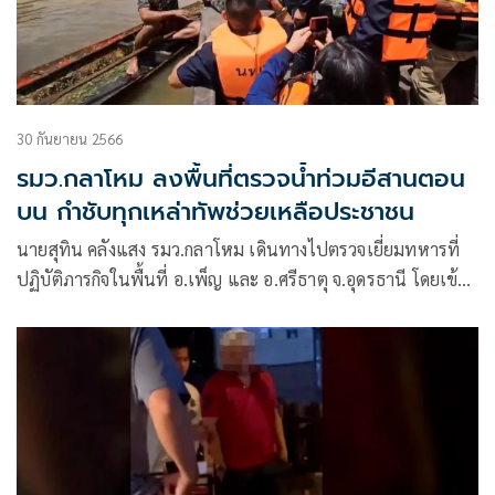
30 กันยายน 2566
รมว.กลาโหม ลงพื้นที่ตรวจน้ำท่วมอีสานตอน
บน กำชับทุกเหล่าทัพช่วยเหลือประชาชน
นายสุทิน คลังแสง รมว.กลาโหม เดินทางไปตรวจเยี่ยมทหารที่
ปฏิบัติภารกิจในพื้นที่ อ.เพ็ญ และ อ.ศรีธาตุ จ.อุดรธานี โดยเข้า
รับฟังการบรรยายสรุปสถานการณ์น้ำจากศูนย์บรรเทา
สาธารณภัย กองทัพภาคที่ 2 และศูนย์บรรเทาสาธารณภัย
มณฑลทหารบก ที่ 24