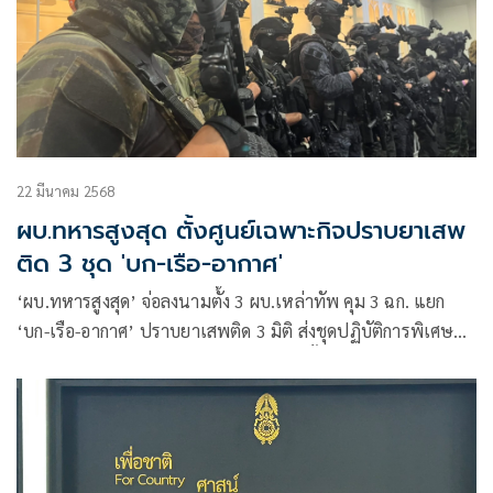
22 มีนาคม 2568
ผบ.ทหารสูงสุด ตั้งศูนย์เฉพาะกิจปราบยาเสพ
ติด 3 ชุด 'บก-เรือ-อากาศ'
‘ผบ.ทหารสูงสุด’ จ่อลงนามตั้ง 3 ผบ.เหล่าทัพ คุม 3 ฉก. แยก
‘บก-เรือ-อากาศ’ ปราบยาเสพติด 3 มิติ ส่งชุดปฏิบัติการพิเศษ
เหล่าทัพ-ระดม ‘มือพระกาฬ’ ปูพรมสกัดกั้นด่านแรกแนว
ชายแดน-ปิดทางสารตั้งต้น