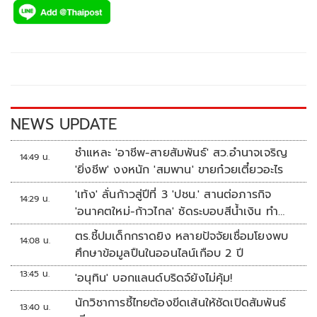
e
tt
p
e
ar
b
er
y
e
o
Li
o
n
k
k
NEWS UPDATE
ชำแหละ 'อาชีพ-สายสัมพันธ์' สว.อำนาจเจริญ
14:49 น.
'ยิ่งชีพ' งงหนัก 'สมพาน' ขายก๋วยเตี๋ยวอะไร
'เท้ง' ลั่นก้าวสู่ปีที่ 3 'ปชน.' สานต่อภารกิจ
14:29 น.
'อนาคตใหม่-ก้าวไกล' ซัดระบอบสีน้ำเงิน ทำ
หลักนิติรัฐ-นิติธรรมสั่นคลอน
ตร.ชี้ปมเด็กกราดยิง หลายปัจจัยเชื่อมโยงพบ
14:08 น.
ศึกษาข้อมูลปืนในออนไลน์เกือบ 2 ปี
13:45 น.
'อนุทิน' บอกแลนด์บริดจ์ยังไม่คุ้ม!
นักวิชาการชี้ไทยต้องขีดเส้นให้ชัดเปิดสัมพันธ์
13:40 น.