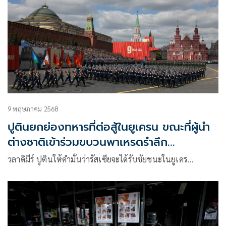
9 พฤษภาคม 2568
ปูตินยกย่องทหารที่ต่อสู้ในยูเครน ขณะที่ผู้นำ
ต่างชาติเข้าร่วมขบวนพาเหรดรำลึก
สงครามโลก
วลาดิมีร์ ปูตินให้คำมั่นว่ารัสเซียจะได้รับชัยชนะในยูเคร…