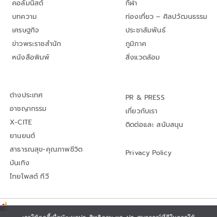
คอลัมนิสต์
กีฬา
บทความ
ท่องเที่ยว – ศิลปวัฒนธรรม
เศรษฐกิจ
ประชาสัมพันธ์
ข่าวพระราชสำนัก
ภูมิภาค
หนังสือพิมพ์
สิ่งแวดล้อม
ต่างประเทศ
PR & PRESS
อาชญากรรม
เกี่ยวกับเรา
X-CITE
ติดต่อและ สนับสนุน
ยานยนต์
สาธารณสุข-คุณภาพชีวิต
Privacy Policy
บันเทิง
ไทยโพสต์ ทีวี