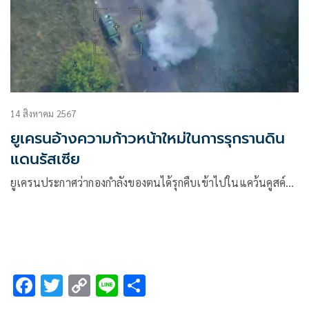
14 สิงหาคม 2567
ยูเครนอ้างความก้าวหน้าใหม่ในการรุกรานดิน
แดนรัสเซีย
ยูเครนประกาศว่ากองกำลังของตนได้รุกคืบเข้าไปในแคว้นคูสค์…
F
T
C
Li
S
ac
wi
o
n
h