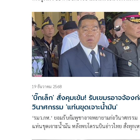
พราน โพสต์ข้อความผ่านเฟซบุ๊กว่า “เขมรแอบเข้าม
เกาะติดฐานทหารไทยจะแก้ยังไง”
19 ธันวาคม 2568
'บิ๊กเล็ก' สั่งคุมเข้ม! รับเขมรอาจจ้องก
วินาศกรรม 'แท่นขุดเจาะน้ำมัน'
‘รมว.กห.’ ยอมรับกัมพูชาอาจพยายามก่อวินาศกรรม
แท่นขุดเจาะน้ำมัน หลังพบโดรนบินอ่าวไทย สั่งทุกเห
ทัพเพิ่มความเข้มงวดมาตรการดูแลความปลอดภัย ชี้