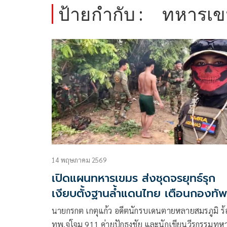
ป้ายกำกับ :
ทหารเข
14 พฤษภาคม 2569
เปิดแผนทหารเขมร ส่งชุดจรยุทธ์รุก
เงียบตั้งฐานล้ำแดนไทย เตือนกองทัพ
จับ-ไม่ยิง เสียแผ่นดินแน่
นายกรกต เกตุแก้ว อดีตนักรบเดนตายหลายสมรภูมิ ร้
ทพ.จู่โจม 911 ค่ายปักธงชัย และนักเขียนวีรกรรมทห