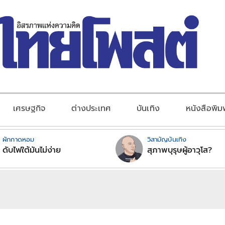
เศรษฐกิจ
ต่างประเทศ
บันเทิง
หนังสือพิม
ผักกาดหอม
วิสามัญบันเทิง
ดับไฟใต้มันไม่ง่าย
สุภาพบุรุษผู้อาวุโส?