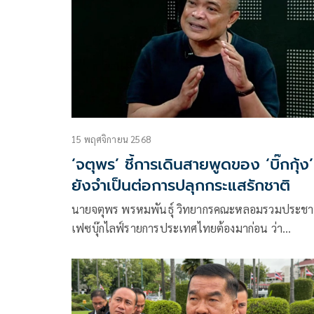
15 พฤศจิกายน 2568
‘จตุพร’ ชี้การเดินสายพูดของ ‘บิ๊กกุ้ง’
ยังจำเป็นต่อการปลุกกระแสรักชาติ
นายจตุพร พรหมพันธุ์ วิทยากรคณะหลอมรวมประช
เฟซบุ๊กไลฟ์รายการประเทศไทยต้องมาก่อน ว่า
สถานการณ์ชายแดนไทย-กัมพูชาเปราะบาง