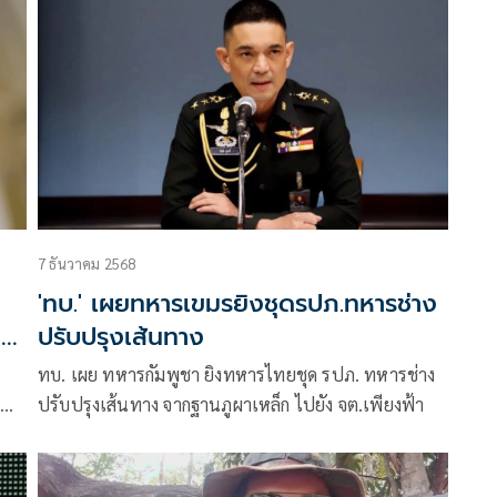
นานกว่า 7 วัน
7 ธันวาคม 2568
'ทบ.' เผยทหารเขมรยิงชุดรปภ.ทหารช่าง
า
ปรับปรุงเส้นทาง
ทบ. เผย ทหารกัมพูชา ยิงทหารไทยชุด รปภ. ทหารช่าง
ด
ปรับปรุงเส้นทาง จากฐานภูผาเหล็ก ไปยัง จต.เพียงฟ้า