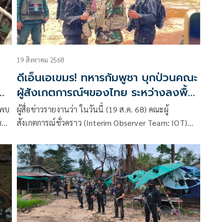
19 สิงหาคม 2568
ดีเอ็นเอเขมร! ทหารกัมพูชา บุกป่วนคณะ
ผู้สังเกตการณ์ฯของไทย ระหว่างลงพื้น
ที่ 'ช่องอานม้า-อนุสาวรีย์ตาอม'
 พบ
ผู้สื่อข่าวรายงานว่า ในวันนี้ (19 ส.ค. 68) คณะผู้
ขต
สังเกตการณ์ชั่วคราว (Interim Observer Team: IOT)
50
จาก 8 ประเทศสมาชิกอาเซียน ได้แก่ บรู
ีก
ญา