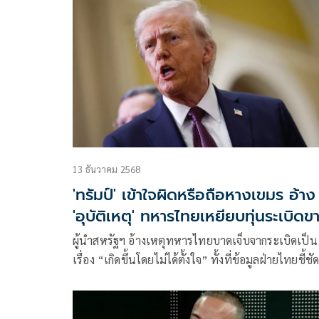
เขมรทำลายโดรน D-20 เป็นเรื่องน่าเสียดาย
13 ธันวาคม 2568
'ทรัมป์' เข้าใจผิดหรือถือหางเขมร อ้าง
'อุบัติเหตุ' ทหารไทยเหยียบทุ่นระเบิดข
ขาด 7 นาย!
ผู้นำสหรัฐฯ อ้างเหตุทหารไทยบาดเจ็บจากระเบิดเป็น
เรื่อง “เกิดขึ้นโดยไม่ได้ตั้งใจ” ทั้งที่ข้อมูลฝ่ายไทยชี้ชั
เกิดจากการเหยียบทุ่นระเบิดที่ถูกฝังใหม่ ส่งผลให้
ทหารไทย สูญเสียขาแล้วอย่างน้อย 7 นาย ตั้งแต่
กรกฎาคมถึงพฤศจิกายน 2568