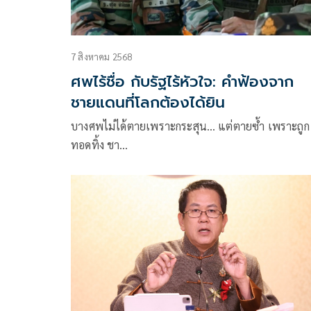
7 สิงหาคม 2568
ศพไร้ชื่อ กับรัฐไร้หัวใจ: คำฟ้องจาก
ชายแดนที่โลกต้องได้ยิน
บางศพไม่ได้ตายเพราะกระสุน… แต่ตายซ้ำ เพราะถูก
ทอดทิ้ง ชา…