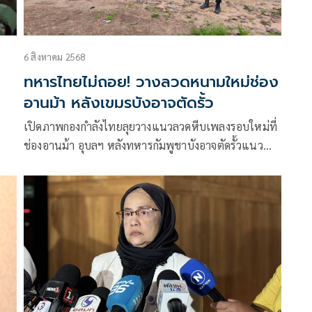
6 สิงหาคม 2568
ทหารไทยไม่ถอย! วางลวดหนามใหม่ช่อง
อานม้า หลังเขมรบังอาจตัดรั้ว
เปิดภาพกองกำลังไทยลุยวางแนวลวดหีบเพลงรอบใหม่ที่
ช่องอานม้า อุบลฯ หลังทหารกัมพูชาบังอาจตัดรั้วแนว
มั่นคงเมื่อ 5 ส.ค. ไทยสวนกลับทันควัน ตรึงกำลังเข้มใน
เขตอธิปไตย ห้ามล้ำซ้ำอีกเป็นครั้งที่สอง