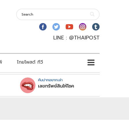
LINE : @THAIPOST
พ์
ไทยโพสต์ ทีวี
คันปากอยากเล่า
เลขทรัพย์สินให้โชค