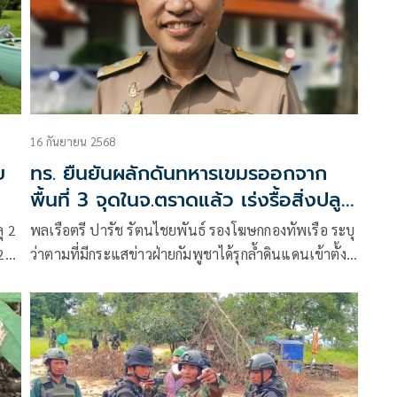
16 กันยายน 2568
ย
ทร. ยืนยันผลักดันทหารเขมรออกจาก
พื้นที่ 3 จุดในจ.ตราดแล้ว เร่งรื้อสิ่งปลูก
สร้าง-กลบคูเรต
ุ 2
พลเรือตรี ปารัช รัตนไชยพันธ์ รองโฆษกกองทัพเรือ ระบุ
2
ว่าตามที่มีกระแสข่าวฝ่ายกัมพูชาได้รุกล้ำดินแดนเข้าตั้ง
ฐานปฏิบัติการ รวมถึงมี