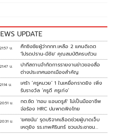
EWS UPDATE
ศึกชิงชัยผู้ว่ากกท.เหลือ 2 แคนดิเดต
21:57 น.
'โปรดปราน-มีชัย' คุณสมบัติครบถ้วน
ปากีสถานจำกัดการรายงานข่าวของสื่อ
21:47 น.
ต่างประเทศนอกเมืองสำคัญ
เศร้า ‘ครูหมวย’ 1 ในเหยื่อกราดยิง เพิ่ง
21:14 น.
รับรางวัล ‘ครูดี ครูเก่ง’
กต.ซัด 'ทอม แอนดรูส์' ไม่เป็นมืออาชีพ
20:51 น.
จ่อร้อง HRC ปมพาดพิงไทย
'ยศชนัน' รุดบริจาคเลือดช่วยผู้บาดเจ็บ
20:31 น.
เหตุยิง รร.เทพศิรินทร์ ชวนประชาชน
ร่วมบริจาค