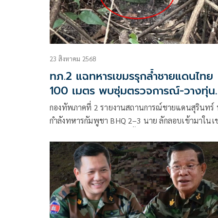
23 สิงหาคม 2568
ทภ.2 แฉทหารเขมรรุกล้ำชายแดนไทย
100 เมตร พบซุ่มตรวจการณ์-วางทุ่น
ระเบิด PMN-2
กองทัพภาคที่ 2 รายงานสถานการณ์ชายแดนสุรินทร์
กำลังทหารกัมพูชา BHQ 2–3 นาย ลักลอบเข้ามาในเ
ไทยราว 100 เมตร พร้อมตั้งซุ่มตรวจการณ์บนเนิน 3
ตรวจสอบพื้นที่ยังพบทุ่นระเบิดสังหารบุคคล PMN-2 อ
1 ทุ่น ถือเป็นการละเมิดข้อตกลงหยุดยิงและสนธิสัญ
ออตตาวา