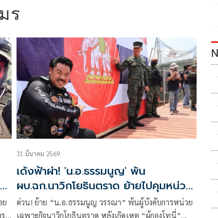
มร
N
31 มีนาคม 2569
เด้งฟ้าผ่า! 'น.อ.ธรรมนูญ' พ้น
ไม่
ผบ.ฉก.นาวิกโยธินตราด ย้ายไปคุมหน่วย
กู้ทุ่นระเบิด
อย
ด่วน! ย้าย “น.อ.ธรรมนูญ วรรณา” พ้นผู้บังคับการหน่วย
าร
เฉพาะกิจนาวิกโยธินตราด หลังเกิดเหตุ “ผู้กองโทนี่”