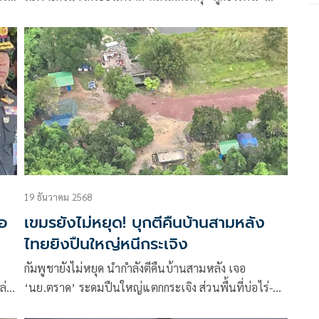
า
ขุนพลข้างกาย “ธรรมนูญ” ไล่ตะเพิดทหาร
19 ธันวาคม 2568
่อ
เขมรยังไม่หยุด! บุกตีคืนบ้านสามหลัง
ไทยยิงปืนใหญ่หนีกระเจิง
กัมพูชายังไม่หยุด นำกำลังตีคืนบ้านสามหลัง เจอ
ล่า
‘นย.ตราด’ ระดมปืนใหญ่แตกกระเจิง ส่วนพื้นที่บ่อไร่-
คลองใหญ่ ชาวบ้านกลับบ้านได้แล้ว หลังไร้เหตุปะทะ