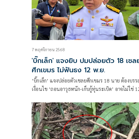
7 พฤศจิกายน 2568
​'บิ๊กเล็ก' แจงยิบ ปมปล่อยตัว 18 เชล
ศึกเขมร ไม่ฟันธง 12 พ.ย.
​’บิ๊กเล็ก’ แจงปล่อยตัวเชลยศึกเขมร 18 นาย ต้องบรรล
เงื่อนไข ‘ถอนอาวุธหนัก-เก็บกู้ทุ่นระเบิด’ อาจไม่ใช่ 1
พ.ย. เผยกัมพูชารับปากเร่งจบเฟสแรก ย้ำไม่แตะ
มาตรการเปิดด่านจนกว่าทุกอย่างเรียบร้อย