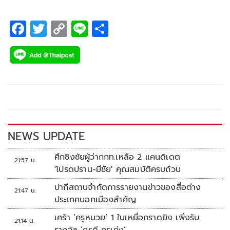
F
T
C
Li
S
ac
wi
o
n
h
e
tt
p
e
ar
b
er
y
e
o
Li
o
n
k
k
NEWS UPDATE
ศึกชิงชัยผู้ว่ากกท.เหลือ 2 แคนดิเดต
21:57 น.
'โปรดปราน-มีชัย' คุณสมบัติครบถ้วน
ปากีสถานจำกัดการรายงานข่าวของสื่อต่าง
21:47 น.
ประเทศนอกเมืองสำคัญ
เศร้า ‘ครูหมวย’ 1 ในเหยื่อกราดยิง เพิ่งรับ
21:14 น.