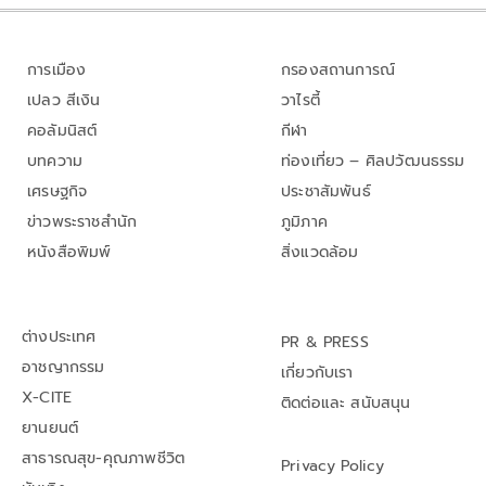
การเมือง
กรองสถานการณ์
เปลว สีเงิน
วาไรตี้
คอลัมนิสต์
กีฬา
บทความ
ท่องเที่ยว – ศิลปวัฒนธรรม
เศรษฐกิจ
ประชาสัมพันธ์
ข่าวพระราชสำนัก
ภูมิภาค
หนังสือพิมพ์
สิ่งแวดล้อม
ต่างประเทศ
PR & PRESS
อาชญากรรม
เกี่ยวกับเรา
X-CITE
ติดต่อและ สนับสนุน
ยานยนต์
สาธารณสุข-คุณภาพชีวิต
Privacy Policy