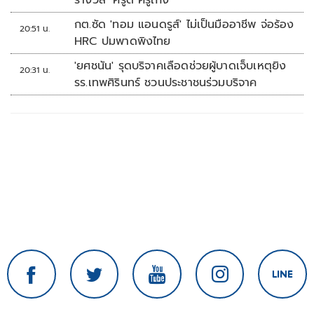
รางวัล ‘ครูดี ครูเก่ง’
กต.ซัด 'ทอม แอนดรูส์' ไม่เป็นมืออาชีพ จ่อร้อง
20:51 น.
HRC ปมพาดพิงไทย
'ยศชนัน' รุดบริจาคเลือดช่วยผู้บาดเจ็บเหตุยิง
20:31 น.
รร.เทพศิรินทร์ ชวนประชาชนร่วมบริจาค