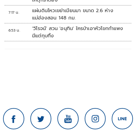
เหตุกราดยิง
แผ่นดินไหวเขย่าเมียนมา ขนาด 2.6 ห่าง
7:17 น.
แม่ฮ่องสอน 148 กม.
'วิโรจน์' สวน 'อนุทิน' ใครบ้าเอาหัวโขกกำแพง
6:53 น.
มีแต่ทุบทิ้ง