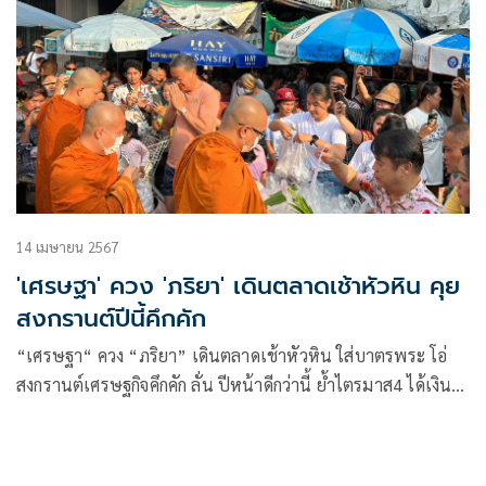
14 เมษายน 2567
'เศรษฐา' ควง 'ภริยา' เดินตลาดเช้าหัวหิน คุย
สงกรานต์ปีนี้คึกคัก
“เศรษฐา“ ควง “ภริยา” เดินตลาดเช้าหัวหิน ใส่บาตรพระ โอ่
สงกรานต์เศรษฐกิจคึกคัก ลั่น ปีหน้าดีกว่านี้ ย้ำไตรมาส4 ได้เงิน
หมื่นแน่ พร้อมโพสต์ ฝากปชช. ให้ความรักเวลาคนในครอบครัว