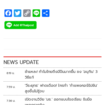
F
T
C
Li
S
ac
wi
o
n
h
e
tt
p
e
ar
b
er
y
e
o
Li
o
n
k
k
NEWS UPDATE
ชำแหละ! ทำไมไทยถึงมีปืนมากขึ้น ชง 'อนุทิน' 3
8:19 น.
วิธีแก้
'วีระยุทธ' ฟาดเดือด! ใครทำ 'กำแพงคอร์รัปชัน'
7:59 น.
สูงขึ้นไม่รู้จบ
เปิดงานวิจัย 'มธ.' ออกแบบโรงเรียน รับมือ
7:36 น.