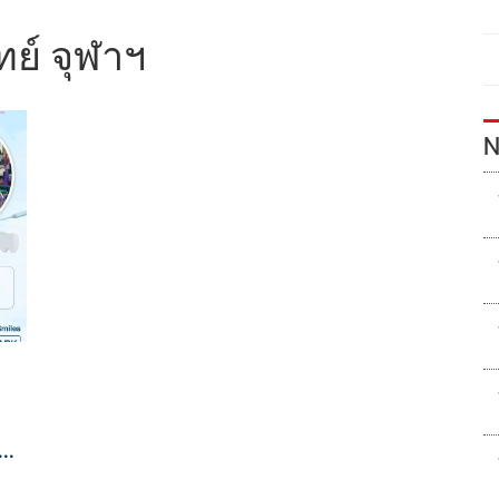
ย์ จุฬาฯ
N
ธยา