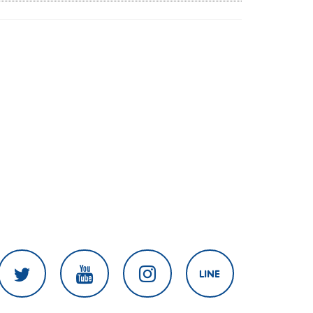
ร้องรัฐสภา-รัฐบาล