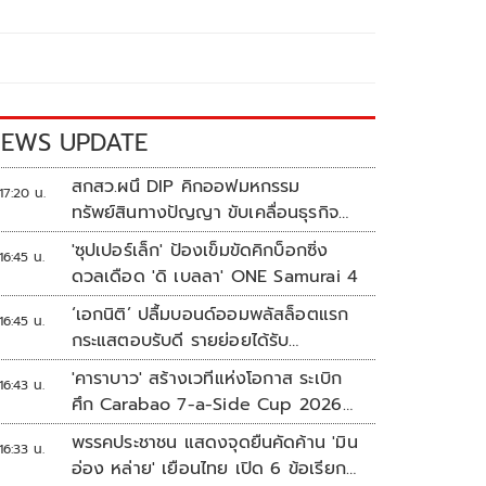
EWS UPDATE
สกสว.ผนึ DIP คิกออฟมหกรรม
17:20 น.
ทรัพย์สินทางปัญญา ขับเคลื่อนธุรกิจ
ไทยสู่อนาคต
'ซุปเปอร์เล็ก' ป้องเข็มขัดคิกบ็อกซิ่ง
16:45 น.
ดวลเดือด 'ดิ เบลลา' ONE Samurai 4
‘เอกนิติ’ ปลื้มบอนด์ออมพลัสล็อตแรก
16:45 น.
กระแสตอบรับดี รายย่อยได้รับ
จัดสรร2.2หมื่นคน เปิดจองรอบใหม่
'คาราบาว' สร้างเวทีแห่งโอกาส ระเบิก
16:43 น.
ก.ย.นี้
ศึก Carabao 7-a-Side Cup 2026
หาแชมป์ดูบอลที่เวมบลีย์
พรรคประชาชน แสดงจุดยืนคัดค้าน 'มิน
16:33 น.
อ่อง หล่าย' เยือนไทย เปิด 6 ข้อเรียก