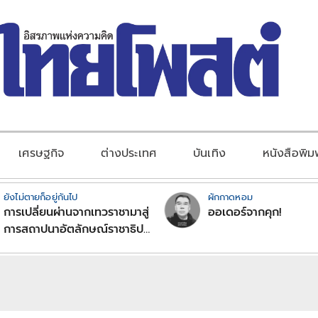
เศรษฐกิจ
ต่างประเทศ
บันเทิง
หนังสือพิม
ยังไม่ตายก็อยู่กันไป
ผักกาดหอม
การเปลี่ยนผ่านจากเทวราชามาสู่
ออเดอร์จากคุก!
การสถาปนาอัตลักษณ์ราชาธิป
ไตยแบบพุทธศาสนาในพระไตร
ปิฏก : สามัญผลสูตรในฐานะ
ทฤษฎีขีดจำกัดของอำนาจรัฐ
เหนือแรงงานและทรัพย์สิน