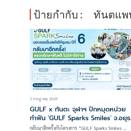
ป้ายกำกับ :
ทันตแพท
3 กรกฎาคม 2569
GULF x ทันตะ จุฬาฯ ปักหมุดหน่วย
ทำฟัน 'GULF Sparks Smiles' จ.อยุ
ฟรี 8 – 9 ก.ค. 69
กลับมาอีกครั้งกับโครงการ “GULF Sparks Smiles …