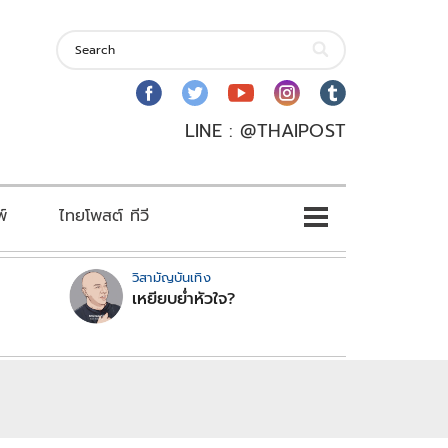
LINE : @THAIPOST
พ์
ไทยโพสต์ ทีวี
วิสามัญบันเทิง
เหยียบย่ำหัวใจ?