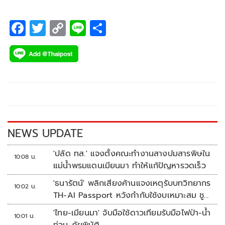
F
T
C
Li
S
ac
wi
o
n
h
e
tt
p
e
ar
b
er
y
e
o
Li
o
n
k
k
NEWS UPDATE
'ปลัด ทส.' แจงตั้งคณะทำงานสางปมสารพิษใน
10:08 น.
แม่น้ำพรมแดนเมียนมา ทำให้แก้ปัญหารวดเร็ว
'ธนารัตน์' พลิกเสียงค้านแจงเหตุรับบทวิทยากร
10:02 น.
TH-AI Passport หวังกำกับใช้งบเหมาะสม ชู
จุดเด่นคนไทยได้ใช้ AI ระดับโปร ลดเหลื่อมล้ำ
'ไทย-เมียนมา' จับมือใช้ดาวเทียมรับมือไฟป่า-น้ำ
10:01 น.
ทางเทคโนโลยี เซฟงบไปกว่า900ล้าน เชื่อหาก