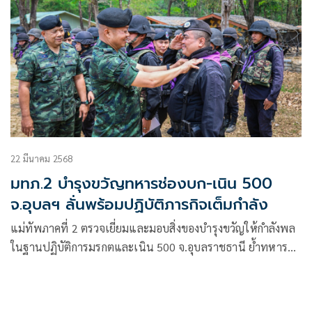
22 มีนาคม 2568
มทภ.2 บำรุงขวัญทหารช่องบก-เนิน 500
จ.อุบลฯ ลั่นพร้อมปฏิบัติภารกิจเต็มกำลัง
แม่ทัพภาคที่ 2 ตรวจเยี่ยมและมอบสิ่งของบำรุงขวัญให้กำลังพล
ในฐานปฏิบัติการมรกตและเนิน 500 จ.อุบลราชธานี ย้ำทหาร
พร้อมปฏิบัติภารกิจอย่างเต็มที่เพื่อปกป้องอธิปไตยของชาติ