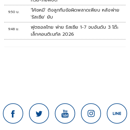
ท่วม-ภัยพิบัติ
ใช้เต็มที่เอกชนขาดทุนย่อยยับ
'โค้ชหมี' ติงลูกทีมข้อผิดพลาดเพียบ หลังพ่าย
9:50 น.
'รัสเซีย' ยับ
ฟุตซอลไทย พ่าย รัสเซีย 1-7 จบอันดับ 3 โต๊ะ
9:48 น.
เล็กคอนติเนทัล 2026