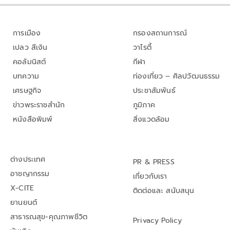
การเมือง
กรองสถานการณ์
เปลว สีเงิน
วาไรตี้
คอลัมนิสต์
กีฬา
บทความ
ท่องเที่ยว – ศิลปวัฒนธรรม
เศรษฐกิจ
ประชาสัมพันธ์
ข่าวพระราชสำนัก
ภูมิภาค
หนังสือพิมพ์
สิ่งแวดล้อม
ต่างประเทศ
PR & PRESS
อาชญากรรม
เกี่ยวกับเรา
X-CITE
ติดต่อและ สนับสนุน
ยานยนต์
สาธารณสุข-คุณภาพชีวิต
Privacy Policy