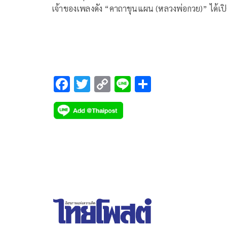
เจ้าของเพลงดัง “คาถาขุนแผน (หลวงพ่อกวย)” ได้เป
ในรายการ “แม๊…เม้าท์ ยังไงไหนเล่าซิ” เคลียร์ทุก
ประเด็นร้อนของเจ้าพ่อเรียกทัวร์แห่งปี ที่ไม่ว่าจะพูด
อะไร ก็กลายเป็นกระแสดราม่าไปหมด งานนี้เจ้าตัวยัง
เผยอีกว่า “ครุฑบิน” ฟ้องร้องเกรียนคีย์บอร์ด ย้ำชัด
“รับคำขอโทษเป็นเงินสดเท่านั้น”
F
T
C
Li
S
ac
wi
o
n
h
e
tt
p
e
ar
b
er
y
e
o
Li
o
n
k
k