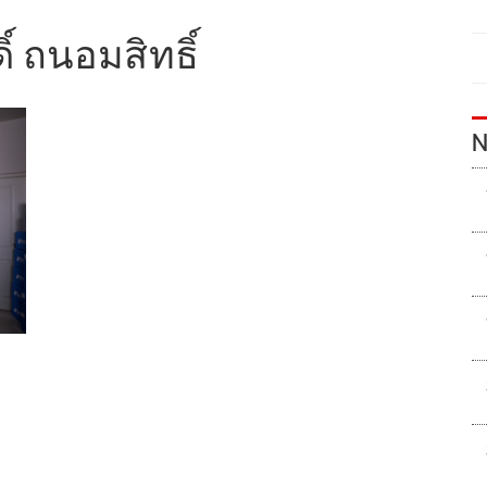
ิ์ ถนอมสิทธิ์
N