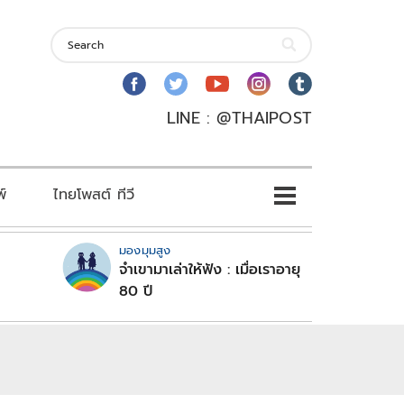
LINE : @THAIPOST
พ์
ไทยโพสต์ ทีวี
มองมุมสูง
จำเขามาเล่าให้ฟัง : เมื่อเราอายุ
80 ปี