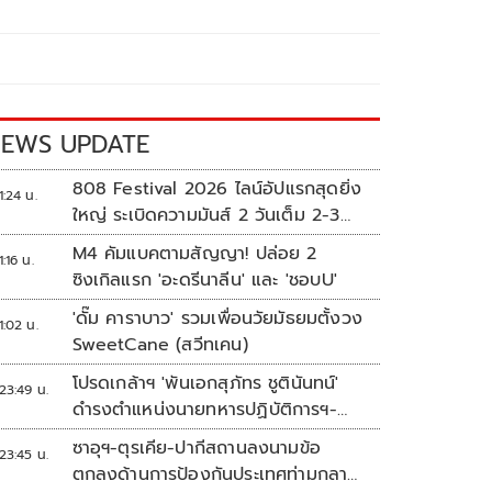
EWS UPDATE
808 Festival 2026 ไลน์อัปแรกสุดยิ่ง
1:24 น.
ใหญ่ ระเบิดความมันส์ 2 วันเต็ม 2-3
ต.ค.นี้
M4 คัมแบคตามสัญญา! ปล่อย 2
1:16 น.
ซิงเกิลแรก 'อะดรีนาลีน' และ 'ชอบU'
'ดั๊ม คาราบาว' รวมเพื่อนวัยมัธยมตั้งวง
1:02 น.
SweetCane (สวีทเคน)
โปรดเกล้าฯ 'พันเอกสุภัทร ชูตินันทน์'
23:49 น.
ดำรงตำแหน่งนายทหารปฏิบัติการฯ-
พระราชทานยศ 'พลตรี'
ซาอุฯ-ตุรเคีย-ปากีสถานลงนามข้อ
23:45 น.
ตกลงด้านการป้องกันประเทศท่ามกลาง