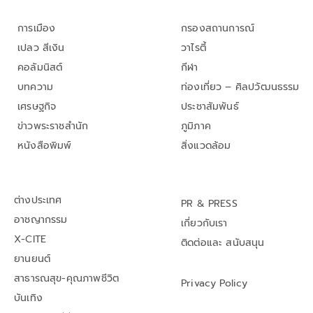
การเมือง
กรองสถานการณ์
เปลว สีเงิน
วาไรตี้
คอลัมนิสต์
กีฬา
บทความ
ท่องเที่ยว – ศิลปวัฒนธรรม
เศรษฐกิจ
ประชาสัมพันธ์
ข่าวพระราชสำนัก
ภูมิภาค
หนังสือพิมพ์
สิ่งแวดล้อม
ต่างประเทศ
PR & PRESS
อาชญากรรม
เกี่ยวกับเรา
X-CITE
ติดต่อและ สนับสนุน
ยานยนต์
สาธารณสุข-คุณภาพชีวิต
Privacy Policy
บันเทิง