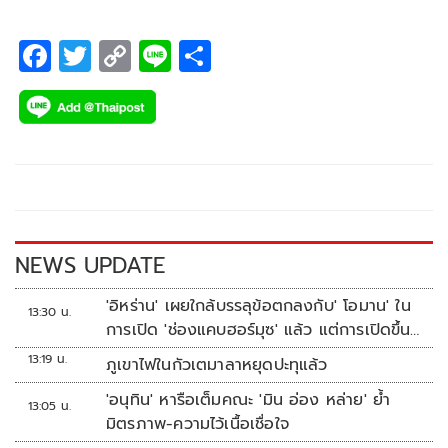
F
T
C
Li
S
ac
wi
o
n
h
e
tt
p
e
ar
b
er
y
e
o
Li
o
n
k
k
NEWS UPDATE
'อิหร่าน' เผยใกล้บรรลุข้อตกลงกับ' โอมาน' ใน
13:30 น.
การเปิด 'ช่องแคบฮอร์มุซ' แล้ว แต่การเปิดขึ้น
อยู่กับสหรัฐฯ
13:19 น.
ภูเขาไฟในกัวเตมาลาหยุดปะทุแล้ว
'อนุทิน' หารือเต็มคณะ 'มิน อ่อง หล่าย' ย้ำ
13:05 น.
มิตรภาพ-ความไว้เนื้อเชื่อใจ