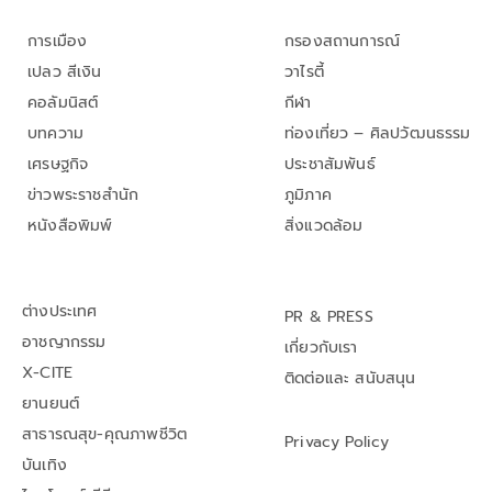
การเมือง
กรองสถานการณ์
เปลว สีเงิน
วาไรตี้
คอลัมนิสต์
กีฬา
บทความ
ท่องเที่ยว – ศิลปวัฒนธรรม
เศรษฐกิจ
ประชาสัมพันธ์
ข่าวพระราชสำนัก
ภูมิภาค
หนังสือพิมพ์
สิ่งแวดล้อม
ต่างประเทศ
PR & PRESS
อาชญากรรม
เกี่ยวกับเรา
X-CITE
ติดต่อและ สนับสนุน
ยานยนต์
สาธารณสุข-คุณภาพชีวิต
Privacy Policy
บันเทิง