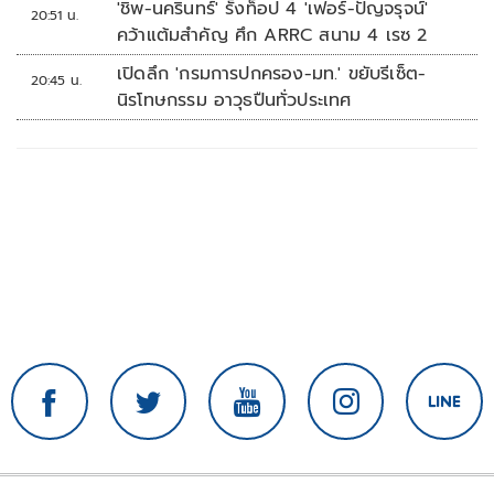
'ชิพ-นครินทร์' รั้งท็อป 4 'เฟอร์-ปัญจรุจน์'
20:51 น.
คว้าแต้มสำคัญ ศึก ARRC สนาม 4 เรซ 2
เปิดลึก 'กรมการปกครอง-มท.' ขยับรีเซ็ต-
20:45 น.
นิรโทษกรรม อาวุธปืนทั่วประเทศ