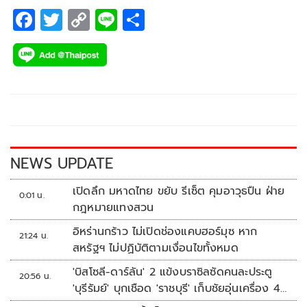
F
T
C
Li
S
ac
wi
o
n
h
e
tt
p
e
ar
b
er
y
e
o
Li
o
n
k
k
NEWS UPDATE
เปิดลึก มหาดไทย ขยับ รีเซ็ต คุมอาวุธปืน ฝ่าย
0:01 น.
กฎหมายแทงสวน
อิหร่านกร้าว ไม่เปิดช่องแคบฮอร์มุซ หาก
21:24 น.
สหรัฐฯ ไม่ปฏิบัติตามเงื่อนไขทั้งหมด
'บิสโซลี-ดาร์ลัน' 2 แข้งบราซิลซัดคนละประตู
20:56 น.
'บุรีรัมย์' บุกเชือด 'ราชบุรี' เก็บชัยอุ่นเครื่อง 4
นัดรวด