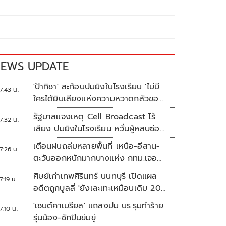
EWS UPDATE
'ป้าทิชา' สะท้อนปมยิงในโรงเรียน 'ไม่มี
7:43 น.
ใครได้ยินเสียงแห่งความหวาดกลัวของ
เขา'
รัฐบาลแจงเหตุ Cell Broadcast ไร้
7:32 น.
เสียง ปมยิงในโรงเรียน หวั่นผู้หลบซ่อน
ตกเป็นเป้า
เตือนฝนถล่มหลายพื้นที่ เหนือ-อีสาน-
7:26 น.
ตะวันออกหนักมากบางแห่ง กทม.เจอ
70%
ศิษย์เก่าเทพศิรินทร์ นนทบุรี เปิดแผล
7:19 น.
อดีตถูกบูลลี่ 'ยังเละเทะเหมือนเดิม 20
ปีไม่เคยเปลี่ยน'
'เซนต์คาเบรียล' แถลงปม นร.รุมทำร้าย
7:10 น.
รุ่นน้อง-ชักปืนข่มขู่