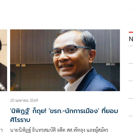
N
20 เมษายน 2569
'นิพิฏฐ์' ก็ถุย! 'ขรก.-นักการเมือง' ที่ยอม
ศิโรราบ
่า
นายนิพิฏฐ์ อินทรสมบัติ อดีต สส.พัทลุง และผู้สมัคร