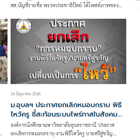
สส.บัญชีรายชื่อ พรรคประชาธิปัตย์ ได้โพสต์ภาพของ
นายอนุทิน ชาญวีรกูล นายกรัฐมนตรีและรมว.มหาดไทย
พูดคำว่าถุย
26 มิถุนายน 2565
ม.อุบลฯ ประกาศยกเลิกหมอบกราบ พิธี
ไหว้ครู ชี้สะท้อนระบบไพร่ทาสในสังคม
ไทย
องค์การนักศึกษามหาวิทยาลัยอุบลราชธานี ประกาศ
ยกเลิกการหมอบกราบ งานพิธีไหว้ครู บายศรีสู่ขวัญ