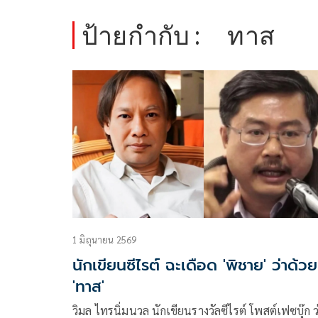
ป้ายกำกับ :
ทาส
1 มิถุนายน 2569
นักเขียนซีไรต์ ฉะเดือด 'พิชาย' ว่าด้วย
'ทาส'
วิมล ไทรนิ่มนวล นักเขียนรางวัลซีไรต์ โพสต์เฟซบุ๊ก ว