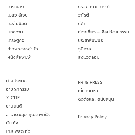
การเมือง
กรองสถานการณ์
เปลว สีเงิน
วาไรตี้
คอลัมนิสต์
กีฬา
บทความ
ท่องเที่ยว – ศิลปวัฒนธรรม
เศรษฐกิจ
ประชาสัมพันธ์
ข่าวพระราชสำนัก
ภูมิภาค
หนังสือพิมพ์
สิ่งแวดล้อม
ต่างประเทศ
PR & PRESS
อาชญากรรม
เกี่ยวกับเรา
X-CITE
ติดต่อและ สนับสนุน
ยานยนต์
สาธารณสุข-คุณภาพชีวิต
Privacy Policy
บันเทิง
ไทยโพสต์ ทีวี