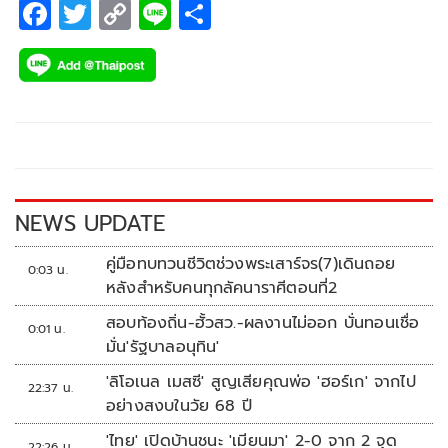
F
T
C
Li
S
ac
wi
o
n
h
e
tt
p
e
ar
b
er
y
e
o
Li
o
n
k
k
NEWS UPDATE
คู่มือทบทวนชีวิตช่วงพระเสาร์จร(7)เดินถอย
0:03 น.
หลังสำหรับคนทุกลัคนาราศีตอนที่2
สอบท้องถิ่น-ฮั้วสว.-ผลงานไม่ออก บั่นทอนเชื่อ
0:01 น.
มั่น'รัฐบาลอนุทิน'
'ลิโอเนล เมสซี' สูญเสียคุณพ่อ 'ฮอร์เก' จากไป
22:37 น.
อย่างสงบในวัย 68 ปี
'ไทย' เปิดบ้านชนะ 'เมียนมา' 2-0 จาก 2 จุด
22:26 น.