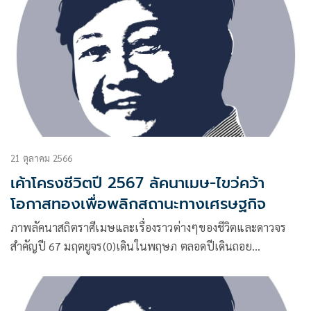
21 ตุลาคม 2566
เค้าโครงชีวิตปี 2567 ลัคนาเมษ-ไขว่คว้า
โอกาสทองเพื่อพลิกสถานะทางเศรษฐกิจ
ภาพลัคนาสถิตราศีเมษและเรื่องราวต่างๆของชีวิตและดาวจร
สำคัญปี 67 มฤตยูจร(0)เดินในพฤษภ ตลอดปีเดินถอย
หลัง1ม.ค.-22ม.ค.67