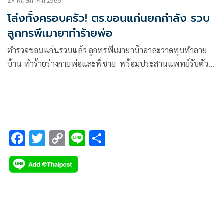
29 พฤษภาคม 2565
โล่งทั้งครอบครัว! ตร.ขอนแก่นยกกำลัง รวบ
ลูกทรพีเมายาทำร้ายพ่อ
ตำรวจขอนแก่นรวบแล้ว ลูกทรพีเมายาบ้าอาละวาดทุบทำลาย
บ้าน ทำร้ายร่างกายพ่อและพี่ชาย พร้อมประสานแพทย์รับตัว
เข้าบำบัดรักษา
F
T
C
Li
S
ac
wi
o
n
h
e
tt
p
e
ar
b
er
y
e
o
Li
o
n