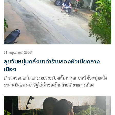
11 พฤษภาคม 2568
ลุยจับหนุ่มคลั่งยาทำร้ายสองผัวเมียกลาง
เมือง
ตำรวจขอนแก่น แกะรอยวงจรปิดเส้นทางหลบหนี จับหนุ่มคลั่ง
ยาควงมีดแทง-ปาอิฐใส่เจ้าของร้านก๋วยเตี๋ยวกลางเมือง