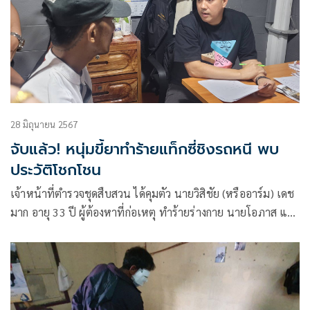
28 มิถุนายน 2567
จับแล้ว! หนุ่มขี้ยาทำร้ายแท็กซี่ชิงรถหนี พบ
ประวัติโชกโชน
เจ้าหน้าที่ตำรวจชุดสืบสวน ได้คุมตัว นายวิสิชัย (หรืออาร์ม) เดช
มาก อายุ 33 ปี ผู้ต้องหาที่ก่อเหตุ ทำร้ายร่างกาย นายโอภาส แก้ว
ปัญญา อายุ 75 ปี และชิงทรัพย์ (รถแท็กซี่)