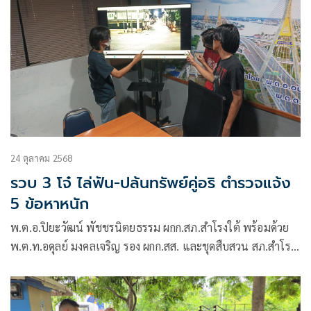
24 ตุลาคม 2568
รวบ 3 โจ๋ ไล่ฟัน-ปล้นทรัพย์คู่อริ ตำรวจแจ้ง
5 ข้อหาหนัก
พ.ต.อ.ปิยะวัฒน์ พัชชรนิตยธรรม ผกก.สภ.สำโรงใต้ พร้อมด้วย
พ.ต.ท.อดุลย์ มงคลเจริญ รอง ผกก.สส. และชุดสืบสวน สภ.สำโรง
ใต้ ร่วมกันจับกุมวัยรุ่น 3 ราย