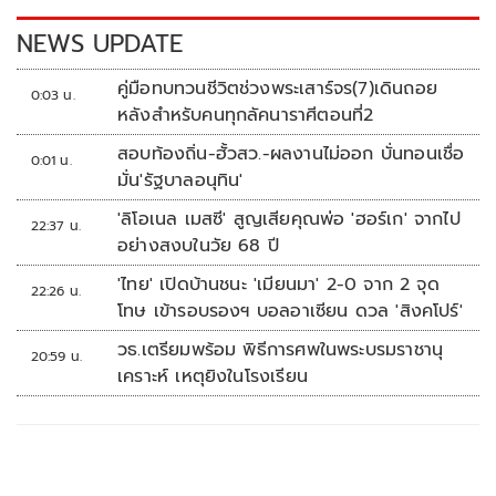
k
k
NEWS UPDATE
คู่มือทบทวนชีวิตช่วงพระเสาร์จร(7)เดินถอย
0:03 น.
หลังสำหรับคนทุกลัคนาราศีตอนที่2
สอบท้องถิ่น-ฮั้วสว.-ผลงานไม่ออก บั่นทอนเชื่อ
0:01 น.
มั่น'รัฐบาลอนุทิน'
'ลิโอเนล เมสซี' สูญเสียคุณพ่อ 'ฮอร์เก' จากไป
22:37 น.
อย่างสงบในวัย 68 ปี
'ไทย' เปิดบ้านชนะ 'เมียนมา' 2-0 จาก 2 จุด
22:26 น.
โทษ เข้ารอบรองฯ บอลอาเซียน ดวล 'สิงคโปร์'
วธ.เตรียมพร้อม พิธีการศพในพระบรมราชานุ
20:59 น.
เคราะห์ เหตุยิงในโรงเรียน