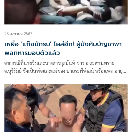
26 เมษายน 2567
เหยื่อ 'แก๊งนักรบ' โผล่อีก! ผู้บังคับบัญชาพา
พลทหารมอบตัวแล้ว
จากกรณีที่นายวิ่งและนางสาวกุลนันท์ ชาว อ.ละหานทราย
จ.บุรีรัมย์ ซึ่งเป็นพ่อและแม่ของ นายระพีพัฒน์ หรือแพต อายุ
16 ปี ได้นำคลิปหลักฐานขณะลูกชายถูกรุมทำร้ายร่างกาย