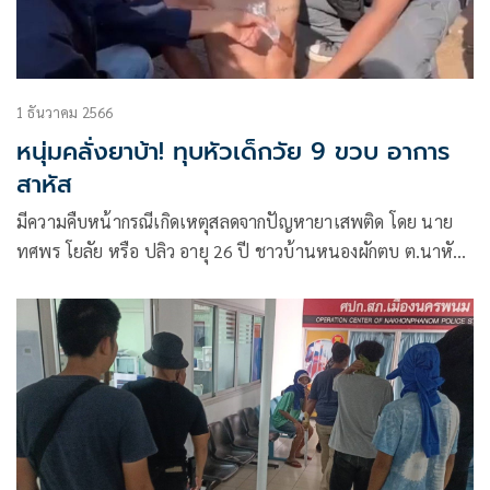
1 ธันวาคม 2566
หนุ่มคลั่งยาบ้า! ทุบหัวเด็กวัย 9 ขวบ อาการ
สาหัส
มีความคืบหน้ากรณีเกิดเหตุสลดจากปัญหายาเสพติด โดย นาย
ทศพร โยลัย หรือ ปลิว อายุ 26 ปี ชาวบ้านหนองผักตบ ต.นาหัว
บ่อ อ.โพนสวรรค์ จ.นครพนม ทาสยาบ้า