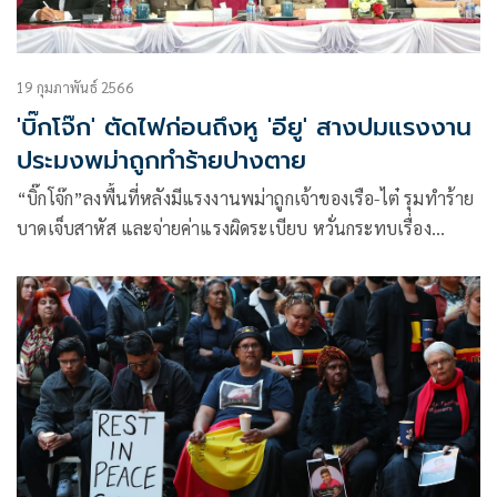
19 กุมภาพันธ์ 2566
'บิ๊กโจ๊ก' ตัดไฟก่อนถึงหู 'อียู' สางปมแรงงาน
ประมงพม่าถูกทำร้ายปางตาย
“บิ๊กโจ๊ก”ลงพื้นที่หลังมีแรงงานพม่าถูกเจ้าของเรือ-ไต๋ รุมทำร้าย
บาดเจ็บสาหัส และจ่ายค่าแรงผิดระเบียบ หวั่นกระทบเรื่อง
ระหว่างประเทศ