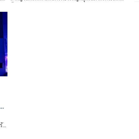
ซ
ขึ้น วันที่ทุกคนจะพร้อมใจกัน “พุ่ง” มุ่งตรงไปยังภาคใต้ 1
ง
ปี จะมีปรากฏการณ์นี้เกิดขึ้นแค่ 1 ครั้งเท่านั้น กับ Chang
Music Connection presents “พุ่งใต้เฟส” (ช้าง มิวสิค
ี่
คอนเนคชั่น พรีเซนต์ “พุ่งใต้เฟส”) จะจัดขึ้นในวันเสาร์
ที่ 18 มีนาคม นี้
ที
รับ