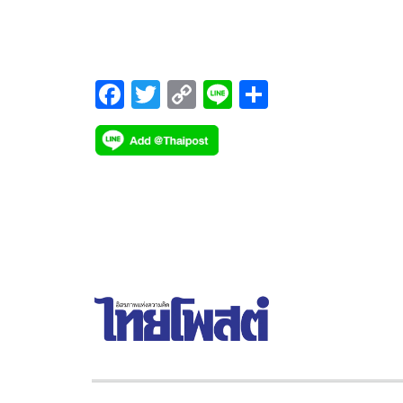
“PATTAYA COUNTDOWN 2023” (พัทยา เคาท์ดาวน
2023) โปรดักชั่น แสง สี เสียง จัดเต็มในธีม “The
Festival Of Seaverse” พร้อมลุ้นรับรถกระบะยี่ห้ออีซู
จำนวน 1 คัน โดยได้จัดงานแถลงข่าว “PATTAYA
F
T
C
Li
S
COUNTDOWN 2023” (พัทยา เคาท์ดาวน์ 2023)
ac
wi
o
n
h
e
tt
p
e
ar
b
er
y
e
o
Li
o
n
k
k