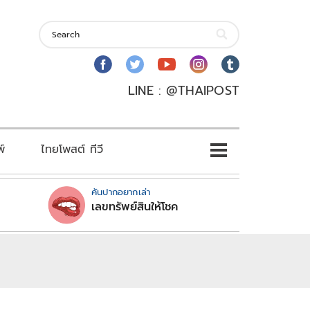
LINE : @THAIPOST
พ์
ไทยโพสต์ ทีวี
คันปากอยากเล่า
เลขทรัพย์สินให้โชค