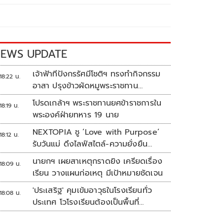
EWS UPDATE
เจ้าฟ้าทีปังกรรัศมีโชติฯ ทรงทำกิจกรรม
18:22 น.
อาสา ปรุงข้าวผัดหมูพระราชทาน
ประชาชน
โปรดเกล้าฯ พระราชทานยศข้าราชการใน
18:19 น.
พระองค์ฝ่ายทหาร 19 นาย
NEXTOPIA ชู ‘Love with Purpose’
18:12 น.
รับวันแม่ ดึงไลฟ์สไตล์-ความยั่งยืน
สร้างประสบการณ์ช้อปปิงมีความหมาย
นายกฯ เผยสาเหตุกราดยิง เครียดเรื่อง
18:09 น.
เรียน วางแผนก่อเหตุ มีเป้าหมายชัดเจน
'ประเสริฐ' คุมเข้มอาวุธในโรงเรียนทั่ว
18:08 น.
ประเทศ โวโรงเรียนต้องเป็นพื้นที่
ปลอดภัย