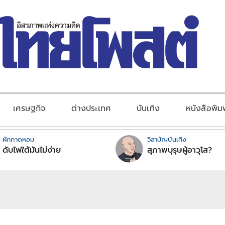
เศรษฐกิจ
ต่างประเทศ
บันเทิง
หนังสือพิม
ผักกาดหอม
วิสามัญบันเทิง
ดับไฟใต้มันไม่ง่าย
สุภาพบุรุษผู้อาวุโส?