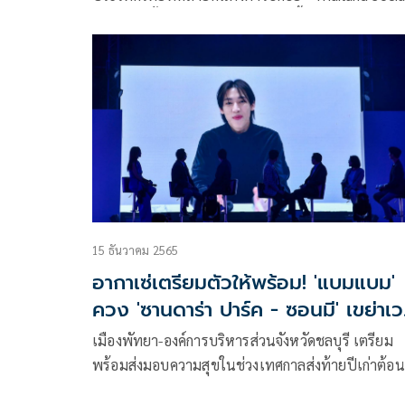
Awards ครั้งที่ 12” งานรางวัลที่จัดขึ้นเพื่อเชิดชูผู้ใช้โ
เชียลมีเดียยอดเยี่ยมในสาขาต่างๆ โดยพิจารณาจากทั้
มุมมองด้านจริยธรรมและเกณฑ์การวัดผลจาก
ประสิทธิภาพการทำงานบนโซเชียลมีเดียของแบรนด์ ท
จัดขึ้น ณ True Icon Hall ไอคอนสยาม เมื่อวันศุกร์ ที่ 1
มีนาคม 2567
15 ธันวาคม 2565
อากาเซ่เตรียมตัวให้พร้อม! 'แบมแบม'
ควง 'ซานดาร่า ปาร์ค - ซอนมี' เขย่าเว
ปีใหม่
เมืองพัทยา-องค์การบริหารส่วนจังหวัดชลบุรี เตรียม
พร้อมส่งมอบความสุขในช่วงเทศกาลส่งท้ายปีเก่าต้อน
ปีใหม่อย่างยิ่งใหญ่ กับมหกรรมความบันเทิงในงาน