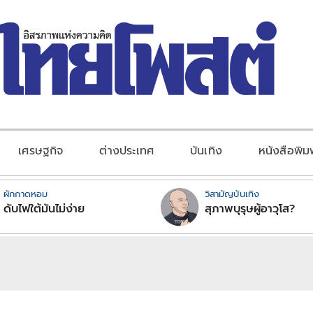
เศรษฐกิจ
ต่างประเทศ
บันเทิง
หนังสือพิม
ผักกาดหอม
วิสามัญบันเทิง
ดับไฟใต้มันไม่ง่าย
สุภาพบุรุษผู้อาวุโส?