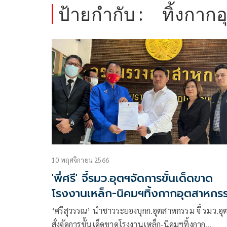
ป้ายกำกับ :
ทิ้งกาก
10 พฤศจิกายน 2566
'พี่ศรี' จี้รมว.อุตฯจัดการขั้นเด็ดขาด
โรงงานเหล็ก-นิคมฯทิ้งกากอุตสาหกร
‘ศรีสุวรรณ’ นำชาวระยองบุกก.อุตสาหกรรม จี้ รมว.อุ
สั่งจัดการขั้นเด็ดขาดโรงงานเหล็ก-นิคมฯทิ้งกาก