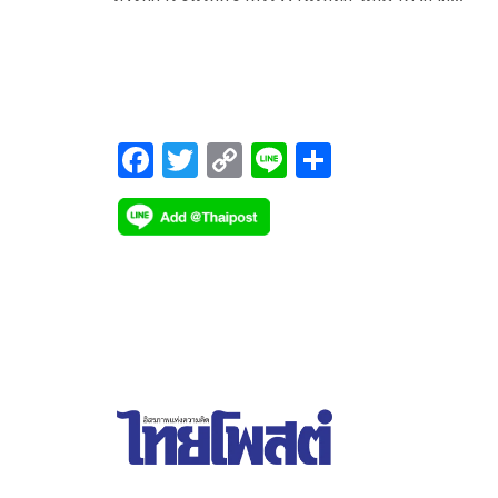
อุตสาหกรรม ขู่หากยังเพิกเฉยร้องศาลปกครองเพิกถอ
ใบอนุญาตฯ
F
T
C
Li
S
ac
wi
o
n
h
e
tt
p
e
ar
b
er
y
e
o
Li
o
n
k
k