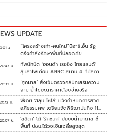
EWS UPDATE
“โครงสร้างเก่า-คนใหม่”บีอาร์เอ็น รัฐ
0:01 น.
ตรึงกำลังรักษาพื้นที่ปลอดภัย
ทัพนักบิด 'ฮอนด้า เรซซิ่ง ไทยแลนด์'
20:43 น.
ลุ้นล่าโพเดียม ARRC สนาม 4 ที่มัลดาลิ
กา
‘ศุภมาส’ สั่งเข้มตรวจคลินิกเสริมความ
20:32 น.
งาม ย้ำโฆษณาราคาต้องจ่ายจริง
พี่ชาย 'ฮลุน โซโล่' แจ้งกำหนดการสวด
20:12 น.
อภิธรรมศพ เตรียมจัดพิธีฌาปนกิจ 11
ส.ค.
'ลลิดา' โต้ 'รักชนก' ปมงบน้ำบาดาล ชี้
20:07 น.
พื้นที่ ปชน.ได้วงเงินเฉลี่ยสูงสุด