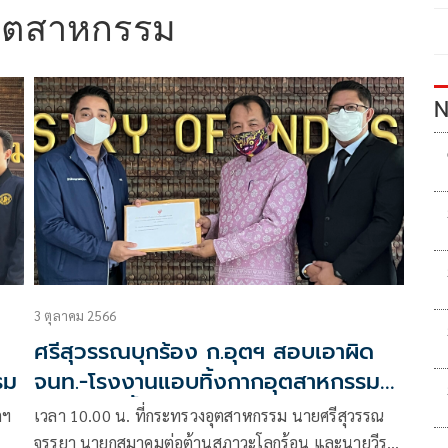
อุตสาหกรรม
N
3 ตุลาคม 2566
ศรีสุวรรณบุกร้อง ก.อุตฯ สอบเอาผิด
รม
จนท.-โรงงานแอบทิ้งกากอุตสาหกรรม
ใกล้แหล่งน้ำ
ตฯ
เวลา 10.00 น. ที่กระทรวงอุตสาหกรรม นายศรีสุวรรณ
จรรยา นายกสมาคมต่อต้านสภาวะโลกร้อน และนายวีระ