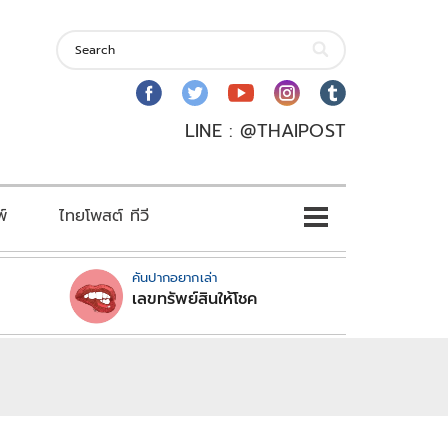
LINE : @THAIPOST
พ์
ไทยโพสต์ ทีวี
คันปากอยากเล่า
เลขทรัพย์สินให้โชค