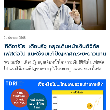
21 มีนาคม 2568
'ทีดีอาร์ไอ' เตือนรัฐ หยุดเดินหน้าเงินดิจิทัล
เฟสต่อไป แนะใช้งบแก้ปัญหาศก.ระยะยาวแทน
‘ดร.สมชัย ‘ เตือนรัฐ หยุดเดินหน้าโครงการเงินดิจิทัลในเฟสต่อ
ไป แนะใช้งบแก้ปัญหาเศรษฐกิจในระยะยาวแทน ขณะที่เฟส 3
หนุนทบทวนเงื่อนไขเปิดทางใช้เงินหมื่นซื้อคอร์สอัพสกิล-รีสกิล
ได้ หวังพัฒนาทักษะคน เตือน รัฐบาลรับมือเศรษฐกิจซบเซา จาก
ปัจจัยภายนอก-ในประเทศ โดยเฉพาะความปั่นป่วนจากสงคราม
การค้า -หนี้ครัวเรือนสูง ห่วงภาระการคลัง ทำเรตติงประเทศตก