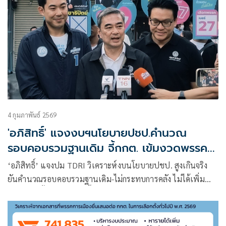
4 กุมภาพันธ์ 2569
'อภิสิทธิ์' แจงงบฯนโยบายปชป.คำนวณ
รอบคอบรวมฐานเดิม จี้กกต. เข้มงวดพรรค
เลี่ยงสำแดงงบฯ
‘อภิสิทธิ์’ แจงปม TDRI วิเคราะห์งบนโยบายปชป. สูงเกินจริง
ยันคำนวณรอบคอบรวมฐานเดิม-ไม่กระทบการคลัง ไม่ได้เพิ่ม
ภาระใหม่ทั้งหมด พร้อมจี้ กกต. เข้มงวดพรรคเลี่ยงสำแดงงบฯ