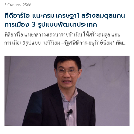
3 กันยายน 2566
ทีดีอาร์ไอ แนะครม.เศรษฐา1 สร้างสมดุลแกน
การเมือง 3 รูปแบบพัฒนาประเทศ
ทีดีอาร์ไอ แนะกลางวงเสวนาราชดำเนิน ให้สร้างสมดุล แกน
การเมือง 3รูปแบบ ‘เสรีนิยม –รัฐสวัสดิการ-อนุรักษ์นิยม’ พัฒนา
ประเทศ ขณะที่ ธนิต โสรัตน์ เสนอนโยบายเร่งด่วนที่ควรทำให้
เห็นผล 3 เดือนคืออัดฉีดเงินในรูปแบบต่างๆ เพื่อพยุงการจ้าง
งาน แก้ปัญหาหนี้ครัวเรือน และหนี้ธุรกิจ และมีก้อนใหม่มาให้มี
เงินหมุนเวียน ดร.เกียรติอนันต์ ชี้ ต้องระวังเรื่องการศึกษา ทำให้
กลายเป็นเมล็ดพันธุ์ความเหลื่อมล้ำ