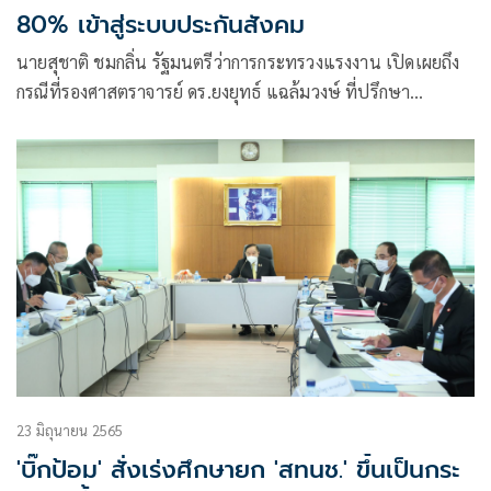
80% เข้าสู่ระบบประกันสังคม
นายสุชาติ ชมกลิ่น รัฐมนตรีว่าการกระทรวงแรงงาน เปิดเผยถึง
กรณีที่รองศาสตราจารย์ ดร.ยงยุทธ์ แฉล้มวงษ์ ที่ปรึกษา
สถาบันวิจัยเพื่อการพัฒนาประเทศไทย หรือ TDRI ออกมาให้
สัมภาษณ์สื่อมวลชนว่า เด็กไทยตกงาน 1 ล้านคน
23 มิถุนายน 2565
'บิ๊กป้อม' สั่งเร่งศึกษายก 'สทนช.' ขึ้นเป็นกระ