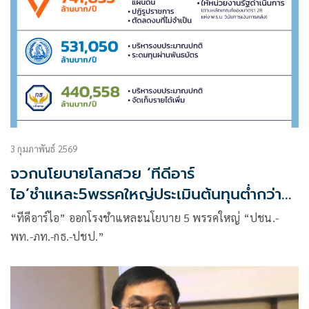
3 กุมภาพันธ์ 2569
จวกนโยบายโลกสวย ‘ทีดีอาร์
ไอ’ชำแหละ5พรรคใหญ่ประเมินต้นทุนต่ำกว่า
จริง
“ทีดีอาร์ไอ” ออกโรงชำแหละนโยบาย 5 พรรคใหญ่ “ปชน.-
พท.-ภท.-กธ.-ปชป.”