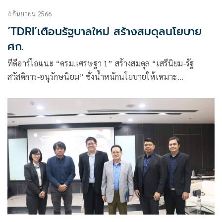
4 กันยายน 2566
‘TDRI’เตือนรัฐบาลใหม่ สร้างสมดุลนโยบาย
ศก.
ทีดีอาร์ไอแนะ “ครม.เศรษฐา 1” สร้างสมดุล “เสรีนิยม-รัฐ
สวัสดิการ-อนุรักษนิยม” ชั่งน้ำหนักนโยบายให้เหมาะ
สถานการณ์