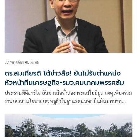
22 พฤศจิกายน 2568
ดร.สมเกียรติ โต้ข่าวลือ! ยันไม่รับตำแหน่ง
หัวหน้าทีมเศรษฐกิจ-รมว.คมนาคมพรรคส้ม
ประธานทีดีอาร์ไอ ยันข่าวลือทั้งสองกระแสไม่มีมูล เหตุเพียงร่วม
งานเสวนานโยบายเศรษฐกิจในฐานะคนนอก ยืนยันบทบาท
องค์กรต้องยืนบนความเป็นกลาง ให้ข้อมูลเชิงวิชาการโดยไม่มี
อคติ