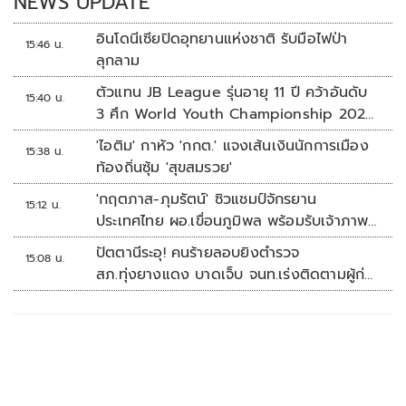
NEWS UPDATE
อินโดนีเซียปิดอุทยานแห่งชาติ รับมือไฟป่า
15:46 น.
ลุกลาม
ตัวแทน JB League รุ่นอายุ 11 ปี คว้าอันดับ
15:40 น.
3 ศึก World Youth Championship 2026
ที่สิงคโปร์
'ไอติม' กาหัว 'กกต.' แจงเส้นเงินนักการเมือง
15:38 น.
ท้องถิ่นซุ้ม 'สุขสมรวย'
'กฤตภาส-ภุมรัตน์' ซิวแชมป์จักรยาน
15:12 น.
ประเทศไทย ผอ.เขื่อนภูมิพล พร้อมรับเจ้าภาพ
ต่อ ปี 2570
ปัตตานีระอุ! คนร้ายลอบยิงตำรวจ
15:08 น.
สภ.ทุ่งยางแดง บาดเจ็บ จนท.เร่งติดตามผู้ก่อ
เหตุ