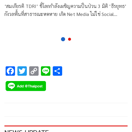
‘สมเกียรติ TDRI’ ชี้โลกกำลังเผชิญความปั่นป่วน 3 มิติ ‘ธีรยุทธ’
กังวลพื้นที่สาธารณะหดหาย เกิด Net Media ไม่ใช่ Social
media
F
T
C
Li
S
ac
wi
o
n
h
e
tt
p
e
ar
b
er
y
e
o
Li
o
n
k
k