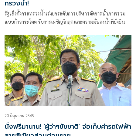
ทรวงน้ำ!
รัฐเล็งตั้งกระทรวงน้ำเร่งยกระดับการบริหารจัดการน้ำภาพรวม
แบบก้าวกระโดด รับการเผชิญวิกฤตและความมั่นคงน้ำที่ยั่งยืน
20 มิถุนายน 2565
นั่งฟรีมานาน! 'ผู้ว่าฯชัชชาติ' จ่อเก็บค่ารถไฟฟ้า
สายสีเขียวส่วนต่อขยาย