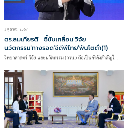
3 ตุลาคม 2567
ดร.สมเกียรติ' ชี้ขับเคลื่อน'วิจัย
นวัตกรรม'ทางรอด'จีดีพีไทย'พ้นโตต่ำ(1)
วิทยาศาสตร์ วิจัย และนวัตกรรม (ววน.) ถือเป็นกำลังสำคัญใ…