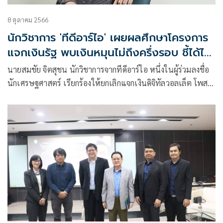
8 ตุลาคม 2566
นักวิชาการ 'ทีดีอาร์ไอ' เผยผลศึกษาโครงการ
แจกเงินรัฐ พบเงินหมุนไม่ถึงครึ่งรอบ ชี้ได้ไม่
คุ้มเสีย
นายสมชัย จิตสุชน นักวิชาการจากทีดีอาร์ไอ หนึ่งในผู้ร่วมลงชื่อ
นักเศรษฐศาสตร์ เรียกร้องให้ยกเลิกแจกเงินดิจิทัลวอลเล็ต โพสต์
เฟซบุ๊กส่วนตัว Somchai Jitsuchon