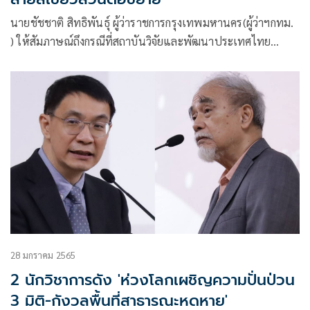
นายชัชชาติ สิทธิพันธุ์ ผู้ว่าราชการกรุงเทพมหานคร(ผู้ว่าฯกทม.
) ให้สัมภาษณ์ถึงกรณีที่สถาบันวิจัยและพัฒนาประเทศไทย
(TDRI) เสนอแนะให้ กทม.เริ่มจัดเก็บค่าโดยสารรถไฟฟ้าสายสี
เขียวส่วนต่อขยาย ส่วนเหนือ ช่วงหมอชิต-คูคต และส่วนใต้ ช่วง
สำโรง-สมุทรปราการ
28 มกราคม 2565
2 นักวิชาการดัง 'ห่วงโลกเผชิญความปั่นป่วน
3 มิติ-กังวลพื้นที่สาธารณะหดหาย'