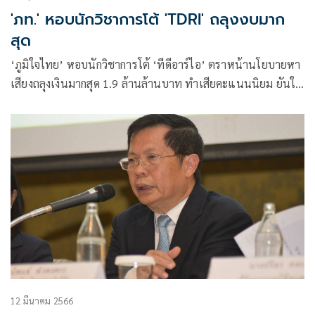
'ภท.' หอบนักวิชาการโต้ 'TDRI' ถลุงงบมาก
สุด
‘ภูมิใจไทย’ หอบนักวิชาการโต้ ‘ทีดีอาร์ไอ’ ตราหน้านโยบายหา
เสียงถลุงเงินมากสุด 1.9 ล้านล้านบาท ทำเสียคะแนนนิยม ยันใช้
งบรัฐเพียง 2.23 แสนล้านบาท มั่นใจไม่ติดท็อปไฟว์พรรคใช้เงิน
เยอะ
12 มีนาคม 2566