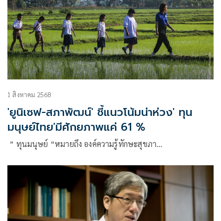
1 สิงหาคม 2568
'ยูนิเซฟ-สภาพัฒน์' ชี้แนวโน้มน่าห่วง' ทุน
มนุษย์ไทย'มีศักยภาพแค่ 61 %
” ทุนมนุษย์ “หมายถึง องค์ความรู้ทักษะสุขภา…