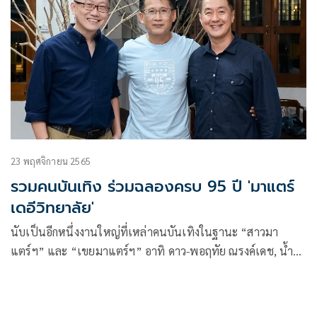
23 พฤศจิกายน 2565
รวมคนบันเทิง ร่วมฉลองครบ 95 ปี 'มาแตร์
เดอีวิทยาลัย'
นับเป็นอีกหนึ่งงานใหญ่ที่เหล่าคนบันเทิงในฐานะ “สาวมา
แตร์ฯ” และ “เขยมาแตร์ฯ” อาทิ ดาว-พอฤทัย ณรงค์เดช, น้ำ
ชา-ชีรณัฐ ยูสานนท์, เอ้ก-บุษกร หงษ์มานพ, เมย์-ฝนพา
ปราโมช ณ อยุธยา, ลี่-กิตติ สิงหาปัด, อาร์ม-วิบูลย์ ลีรัตนขจร
ฯลฯ ร่วมฉลองครบรอบ 95 ปี โรงเรียนมาแตร์เดอีวิทยาลัย