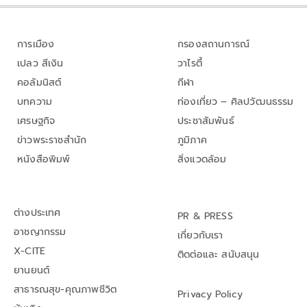
การเมือง
กรองสถานการณ์
เปลว สีเงิน
วาไรตี้
คอลัมนิสต์
กีฬา
บทความ
ท่องเที่ยว – ศิลปวัฒนธรรม
เศรษฐกิจ
ประชาสัมพันธ์
ข่าวพระราชสำนัก
ภูมิภาค
หนังสือพิมพ์
สิ่งแวดล้อม
ต่างประเทศ
PR & PRESS
อาชญากรรม
เกี่ยวกับเรา
X-CITE
ติดต่อและ สนับสนุน
ยานยนต์
สาธารณสุข-คุณภาพชีวิต
Privacy Policy