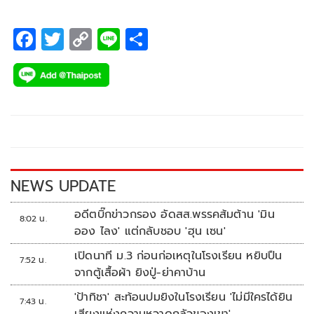
F
T
C
Li
S
ac
wi
o
n
h
e
tt
p
e
ar
b
er
y
e
o
Li
o
n
k
k
NEWS UPDATE
อดีตบิ๊กข่าวกรอง อัดสส.พรรคส้มต้าน 'มิน
8:02 น.
ออง ไลง' แต่กลับชอบ 'ฮุน เซน'
เปิดนาที ม.3 ก่อนก่อเหตุในโรงเรียน หยิบปืน
7:52 น.
จากตู้เสื้อผ้า ยิงปู่-ย่าคาบ้าน
'ป้าทิชา' สะท้อนปมยิงในโรงเรียน 'ไม่มีใครได้ยิน
7:43 น.