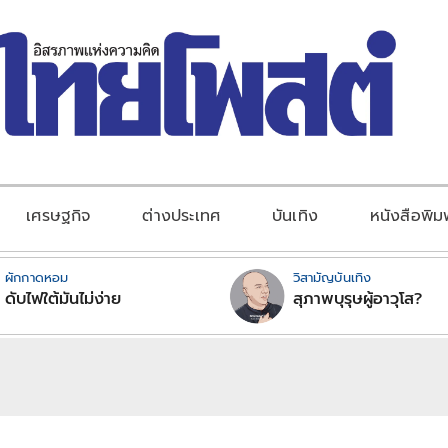
เศรษฐกิจ
ต่างประเทศ
บันเทิง
หนังสือพิม
ผักกาดหอม
วิสามัญบันเทิง
ดับไฟใต้มันไม่ง่าย
สุภาพบุรุษผู้อาวุโส?