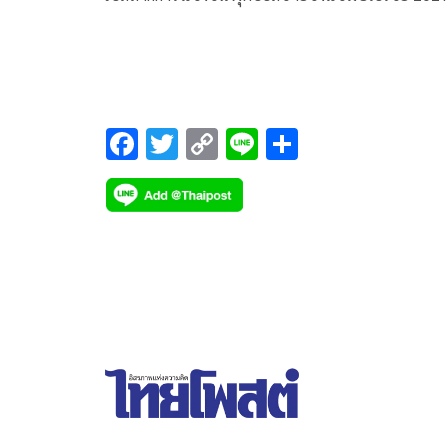
(AFC Asian Cup Saudi Arabia 2027) ณ กรุงริยาด
ประเทศซาอุดีอาระเบีย ในวันที่ 9 พฤษภาคม 2569
F
T
C
Li
S
ac
wi
o
n
h
e
tt
p
e
ar
b
er
y
e
o
Li
o
n
k
k