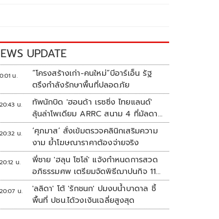
EWS UPDATE
“โครงสร้างเก่า-คนใหม่”บีอาร์เอ็น รัฐ
0:01 น.
ตรึงกำลังรักษาพื้นที่ปลอดภัย
ทัพนักบิด 'ฮอนด้า เรซซิ่ง ไทยแลนด์'
20:43 น.
ลุ้นล่าโพเดียม ARRC สนาม 4 ที่มัลดาลิ
กา
‘ศุภมาส’ สั่งเข้มตรวจคลินิกเสริมความ
20:32 น.
งาม ย้ำโฆษณาราคาต้องจ่ายจริง
พี่ชาย 'ฮลุน โซโล่' แจ้งกำหนดการสวด
20:12 น.
อภิธรรมศพ เตรียมจัดพิธีฌาปนกิจ 11
ส.ค.
'ลลิดา' โต้ 'รักชนก' ปมงบน้ำบาดาล ชี้
20:07 น.
พื้นที่ ปชน.ได้วงเงินเฉลี่ยสูงสุด