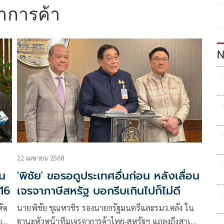
าการค้า
N
22 เมษายน 2568
อน
'พิชัย' ขอรอดูประเทศอื่นก่อน หลังเลื่อน
-16
เจรจาภาษีสหรัฐ บอกรีบเกินไปก็ไม่ดี
หัด
นายพิชัย ชุณหวชิร รองนายกรัฐมนตรีและรมว.คลัง ใน
กูร์
ฐานะหัวหน้าทีมเจรจาการค้าไทย-สหรัฐฯ แถลงถึงสาเหตุ