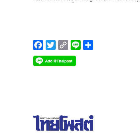
ดักคอข้อเสนอกู้เงินซื้อ F16
F
T
C
Li
S
ac
wi
o
n
h
e
tt
p
e
ar
b
er
y
e
o
Li
o
n
k
k