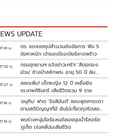
EWS UPDATE
ตร. แถลงสรุปสำนวนส่งอัยการ ฟัน 5
17:41 น.
ข้อหาหนัก เจ้าของโรงเบียร์ลาดพร้าว
กรมอุทยานฯ แจ้งข่าวเศร้า! 'สีดอทอง
17:32 น.
ม้วน' ช้างป่าสลักพระ อายุ 50 ปี ล้ม
แล้ว
สลดเพิ่ม! เด็กหญิง 12 ปี เหยื่อยิง
17:27 น.
รร.เทพศิรินทร์ เสียชีวิตรวม 9 ราย
'อนุทิน' ฟาด 'รังสิมันต์' ชอบพูดคาดเดา
17:16 น.
ตามสติปัญญาที่มี ยันไม่เกี่ยวทุจริตสอบ
ท้องถิ่น
พบร่างหนุ่มไอร์แลนด์ลอยขุมน้ำรีสอร์ต
17:14 น.
ภูเก็ต เร่งคลี่ปมเสียชีวิต