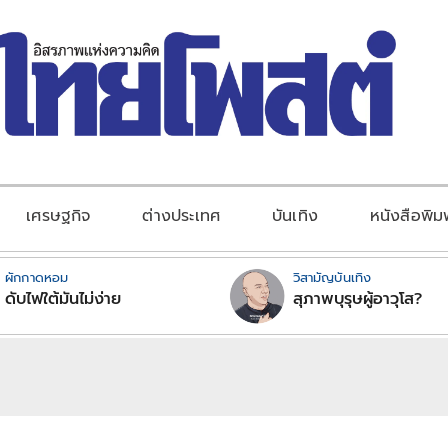
เศรษฐกิจ
ต่างประเทศ
บันเทิง
หนังสือพิม
ผักกาดหอม
วิสามัญบันเทิง
ดับไฟใต้มันไม่ง่าย
สุภาพบุรุษผู้อาวุโส?