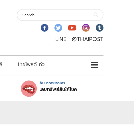
LINE : @THAIPOST
พ์
ไทยโพสต์ ทีวี
คันปากอยากเล่า
เลขทรัพย์สินให้โชค