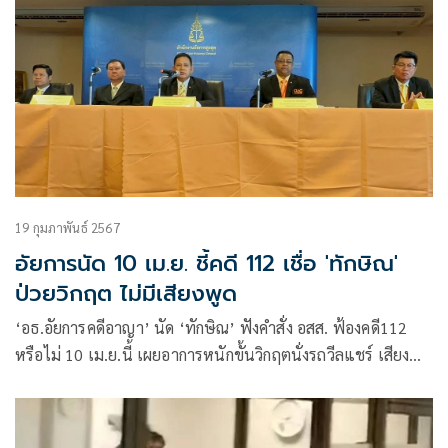
19 กุมภาพันธ์ 2567
อัยการนัด 10 เม.ย. ชี้คดี 112 เชื่อ 'ทักษิณ'
ป่วยวิกฤต ไม่มีเสียงพูด
‘อธ.อัยการคดีอาญา’ นัด ‘ทักษิณ’ ฟังคำสั่ง อสส. ฟ้องคดี112
หรือไม่ 10 เม.ย.นี้ เผยอาการหนักขั้นวิกฤตนั่งรถวีลแชร์ เสียง
ไม่มี วางบัญชี 5 แสน ให้ประกันตัว