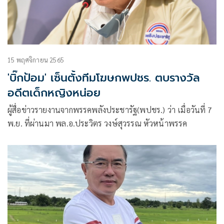
15 พฤศจิกายน 2565
'บิ๊กป้อม' เซ็นตั้งทีมโฆษกพปชร. ตบรางวัล
อดีตเด็กหญิงหน่อย
ผู้สื่อข่าวรายงานจากพรรคพลังประชารัฐ(พปชร.) ว่า เมื่อวันที่ 7
พ.ย. ที่ผ่านมา พล.อ.ประวิตร วงษ์สุวรรณ หัวหน้าพรรค