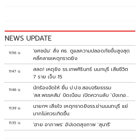
b
er
y
e
o
Li
o
n
k
k
NEWS UPDATE
'ยศชนัน' สั่ง ศธ. ดูแลความปลอดภัยขั้นสูงสุด
11:56 น.
คลี่คลายเหตุกราดยิง
สลด! เหตุยิง รร.เทพศิรินทร์ นนทบุรี เสียชีวิต
11:47 น.
7 ราย เจ็บ 15
นักร้องจัดให้ ยื่น ป.ป.ช.สอบจริยธรรม
11:46 น.
'สส.พรรคส้ม' บิดเบือน เปิดความลับ 'บังเกอร์
ทหาร'
นายกฯ เสียใจ เหตุกราดยิงรร.ย่านนนทบุรี แย่
11:39 น.
มากไม่ควรเกิดขึ้น
11:35 น.
'ฮาย อาภาพร' อัปเดตสุขภาพ 'สุนารี'