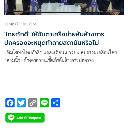
11 พฤศจิกายน 2564
'ไทยภักดี' ให้จับตาเครือข่ายล้มล้างการ
ปกครองจะหยุดทำลายสถาบันหรือไม่
“ทีมโฆษกไทยภักดี” แถลงเตือนเยาวชน หยุดร่วมเคลื่อนไหว
“สามนิ้ว” อ้างศาลรธน.ชี้แล้วล้มล้างการปกครอง
F
T
C
Li
S
ac
wi
o
n
h
e
tt
p
e
ar