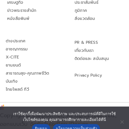
เศรษฐกิจ
ประชาสัมพันธ์
ข่าวพระราชสำนัก
ภูมิภาค
หนังสือพิมพ์
สิ่งแวดล้อม
ต่างประเทศ
PR & PRESS
อาชญากรรม
เกี่ยวกับเรา
X-CITE
ติดต่อและ สนับสนุน
ยานยนต์
สาธารณสุข-คุณภาพชีวิต
Privacy Policy
บันเทิง
ไทยโพสต์ ทีวี
เราใช้คุกกี้เพื่อพัฒนาประสิทธิภาพ และประสบการณ์ที่ดีในการใช้
Copyright© thaipost.net, All rights reserved.,
เว็บไซต์ของคุณ คุณสามารถศึกษารายละเอียดได้ที่นี่
ออกแบบเว็บ จัดทำเว็บไซต์โดย iDesign
ยินยอม
นโยบายความเป็นส่วนตัว