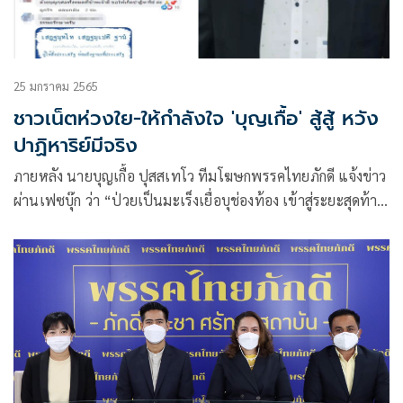
25 มกราคม 2565
ชาวเน็ตห่วงใย-ให้กำลังใจ 'บุญเกื้อ' สู้สู้ หวัง
ปาฏิหาริย์มีจริง
ภายหลัง นายบุญเกื้อ ปุสสเทโว ทีมโฆษกพรรคไทยภักดี แจ้งข่าว
ผ่านเฟซบุ๊ก ว่า “ป่วยเป็นมะเร็งเยื่อบุช่องท้อง เข้าสู่ระยะสุดท้าย
แรงถอยลงอย่างรวดเร็วจนยืนไม่ได้ แม้จะยังมีกำลังใจดีอยู่ แต่
คาดคะเนว่าคงมีชีวิตอยู่ได้อีกไม่เกิน 10 วัน” ตามที่เสนอข่าวไป
นั้น