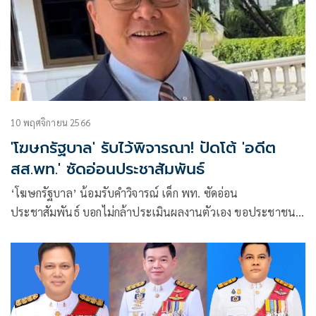
10 พฤศจิกายน 2566
'โฆษกรัฐบาล' รับไว้พิจารณา! ปัดโต้ 'อดีต
สส.พท.' ซัดอ่อนประชาสัมพันธ์
‘โฆษกรัฐบาล’ น้อมรับคำวิจารณ์ เด็ก พท. ซัดอ่อน
ประชาสัมพันธ์ บอกไม่กล้าประเมินผลงานตัวเอง ขอประชาชน-
สื่อตัดสิน