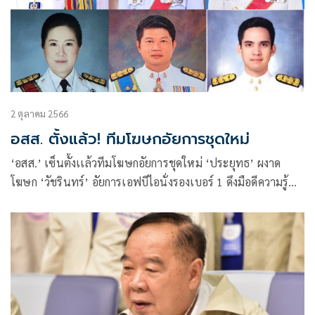
2 ตุลาคม 2566
อสส. ตั้งแล้ว! ทีมโฆษกอัยการชุดใหม่
‘อสส.’ เซ็นตั้งเเล้วทีมโฆษกอัยการชุดใหม่ ‘ประยุทธ’ ผงาด
โฆษก ‘วัชรินทร์’ อัยการเอฟบีไอนั่งรองเบอร์ 1 ดึงมือดีความรู้
รอบด้านร่วมทีม