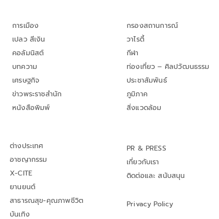
การเมือง
กรองสถานการณ์
เปลว สีเงิน
วาไรตี้
คอลัมนิสต์
กีฬา
บทความ
ท่องเที่ยว – ศิลปวัฒนธรรม
เศรษฐกิจ
ประชาสัมพันธ์
ข่าวพระราชสำนัก
ภูมิภาค
หนังสือพิมพ์
สิ่งแวดล้อม
ต่างประเทศ
PR & PRESS
อาชญากรรม
เกี่ยวกับเรา
X-CITE
ติดต่อและ สนับสนุน
ยานยนต์
สาธารณสุข-คุณภาพชีวิต
Privacy Policy
บันเทิง