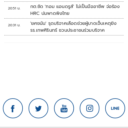
กต.ซัด 'ทอม แอนดรูส์' ไม่เป็นมืออาชีพ จ่อร้อง
20:51 น.
HRC ปมพาดพิงไทย
'ยศชนัน' รุดบริจาคเลือดช่วยผู้บาดเจ็บเหตุยิง
20:31 น.
รร.เทพศิรินทร์ ชวนประชาชนร่วมบริจาค