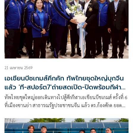
21 เมษายน 2569
เอเชียนบีชเกมส์คึกคัก ทัพไทยชุดใหญ่บุกจีน
แล้ว 'ที-สปอร์ต7'ถ่ายสดเปิด-ปิดพร้อมกีฬา
ความหวัง
ทัพไทยชุดใหญ่ออกเดินทางไปสู้ศึกกีฬาเอเชียนบีชเกมส์ ครั้งที่ 6
ที่เมืองซานย่า สาธารณรัฐประชาชนจีน แล้ว ดร.ก้องศักด ยอด
มณี ผู้ว่าการ กกท. เชิญชวนแฟนกีฬา ร่วมเชียร์นักกีฬาไทยไป
พร้อม ๆ กัน ระหว่างวันที่ 22-30 เมษายน 2569 ขณะที่สถานี
โทรทัศน์ช่อง T Sports 7 เตรียมถ่ายทอดสดพิธีเปิด-ปิด และ