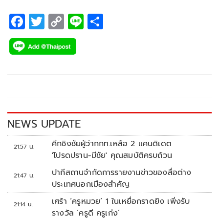
ในพระบรมราชูปถัมภ์ เปิดเผยว่า สมาคมฯ ได้เตรียมความพร้อม
ในการจัดการแข่งขันเป็นที่เรียบร้อยแล้ว
F
T
C
Li
S
ac
wi
o
n
h
e
tt
p
e
ar
b
er
y
e
o
Li
o
n
k
k
NEWS UPDATE
ศึกชิงชัยผู้ว่ากกท.เหลือ 2 แคนดิเดต
21:57 น.
'โปรดปราน-มีชัย' คุณสมบัติครบถ้วน
ปากีสถานจำกัดการรายงานข่าวของสื่อต่าง
21:47 น.
ประเทศนอกเมืองสำคัญ
เศร้า ‘ครูหมวย’ 1 ในเหยื่อกราดยิง เพิ่งรับ
21:14 น.
รางวัล ‘ครูดี ครูเก่ง’