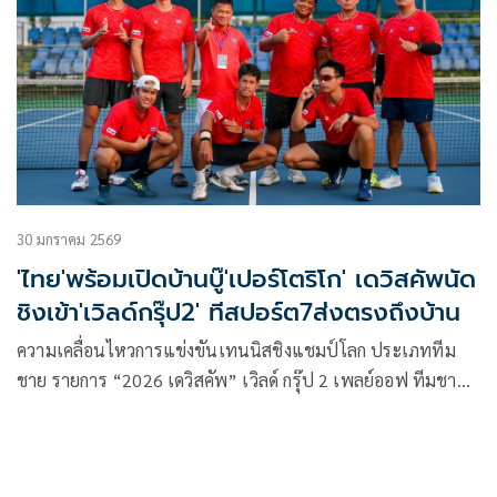
กีฬายอดนิยมที่เป็นความหวังคว้าเหรียญรางวัลของไทย
30 มกราคม 2569
'ไทย'พร้อมเปิดบ้านบู๊'เปอร์โตริโก' เดวิสคัพนัด
ชิงเข้า'เวิลด์กรุ๊ป2' ทีสปอร์ต7ส่งตรงถึงบ้าน
ความเคลื่อนไหวการแข่งขันเทนนิสชิงแชมป์โลก ประเภททีม
ชาย รายการ “2026 เดวิสคัพ” เวิลด์ กรุ๊ป 2 เพลย์ออฟ ทีมชาติ
ไทย พบ ทีมชาติเปอร์โตริโก ระหว่างวันที่ 7-8 ก.พ. 2569 ณ
ศูนย์พัฒนากีฬาเทนนิสแห่งชาติ เมืองทองธานี ล่าสุด นายสุชัย
พรชัยศักดิ์อุดม นายกสมาคมกีฬาลอนเทนนิสแห่งประเทศไทย