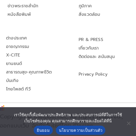
ข่าวพระราชสำนัก
ภูมิภาค
หนังสือพิมพ์
สิ่งแวดล้อม
ต่างประเทศ
PR & PRESS
อาชญากรรม
เกี่ยวกับเรา
X-CITE
ติดต่อและ สนับสนุน
ยานยนต์
สาธารณสุข-คุณภาพชีวิต
Privacy Policy
บันเทิง
ไทยโพสต์ ทีวี
เราใช้คุกกี้เพื่อพัฒนาประสิทธิภาพ และประสบการณ์ที่ดีในการใช้
Copyright© thaipost.net, All rights reserved.,
เว็บไซต์ของคุณ คุณสามารถศึกษารายละเอียดได้ที่นี่
ออกแบบเว็บ จัดทำเว็บไซต์โดย iDesign
ยินยอม
นโยบายความเป็นส่วนตัว