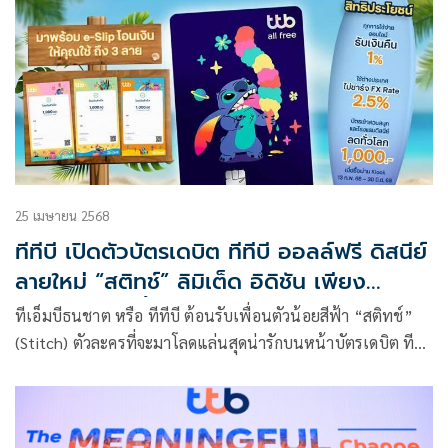
ปัจจุบัน ระยะเวลาแคมเปญตั้งแต่วันนี้ถึง 30 กันยายน 2568
25 เมษายน 2568
ทีทีบี เปิดตัวบัตรเดบิต ทีทีบี ออลล์ฟรี ดิสนีย์
ลายใหม่ “สติทช์” ลิมิเต็ด อิดิชัน เพียง
2,000 ใบเท่านั้น พร้อมดีลอัศจรรย์ที่ให้ความ
ทีเอ็มบีธนชาต หรือ ทีทีบี ต้อนรับเพื่อนตัวน้อยสีฟ้า “สติทช์”
คุ้มค่าที่มากกว่า
(Stitch) ตัวละครที่จะมาโลดแล่นสุดน่ารักบนหน้าบัตรเดบิต ที
ทีบี ออลล์ฟรี ดิสนีย์ ซึ่งเป็นลิมิเต็ด อิดิชัน (Limited Edition) ที่มี
จำนวนจำกัดเพียง 2,000 ใบ