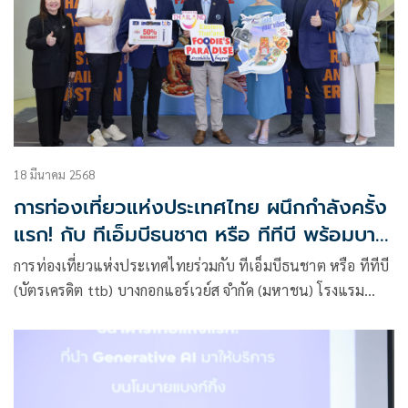
18 มีนาคม 2568
การท่องเที่ยวแห่งประเทศไทย ผนึกกำลังครั้ง
แรก! กับ ทีเอ็มบีธนชาต หรือ ทีทีบี พร้อมบาง
กอกแอร์เวย์ส เปิดตัว โครงการ Eastern
การท่องเที่ยวแห่งประเทศไทยร่วมกับ ทีเอ็มบีธนชาต หรือ ทีทีบี
Thailand Foodie’s Paradise “เที่ยวมันส์
(บัตรเครดิต ttb) บางกอกแอร์เวย์ส จำกัด (มหาชน) โรงแรม
วันธรรมดา”
แบงค๊อกแมริออท เดอะ สุรวงศ์ ร้านอาหารบลูเอเลเฟนท์ ชิมไทย
และ 50 ร้านอาหารชื่อดังภาคตะวันออก