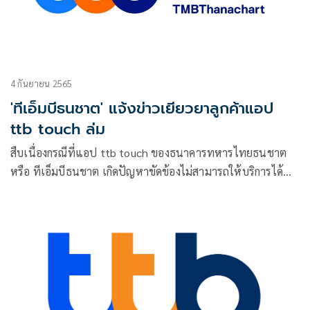
4 กันยายน 2565
'ทีเอ็มบีธนชาต' แจ้งข่าวเยียวยาลูกค้าแอป
ttb touch ล่ม
สืบเนื่องกรณีที่แอป ttb touch ของธนาคารทหารไทยธนชาต
หรือ ทีเอ็มบีธนชาต เกิดปัญหาขัดข้องไม่สามารถให้บริการได้
ระหว่างวันที่ 1 และ 2 กันยายน ที่ผ่านมา