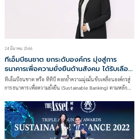
24 มีนาคม 2566
ทีเอ็มบีธนชาต ยกระดับองค์กร มุ่งสู่การ
ธนาคารเพื่อความยั่งยืนด้านสังคม ได้รับเลือก
เป็นสมาชิกในดัชนีวัดความเสมอภาคทางเพศ
ทีเอ็มบีธนชาต หรือ ทีทีบี ตอกย้ำความมุ่งมั่นขับเคลื่อนองค์กรสู่
ของบลูมเบิร์ก ปี 2566 ติดต่อเป็นปีที่ 2
การธนาคารเพื่อความยั่งยืน (Sustainable Banking) ตามหลัก
ESG