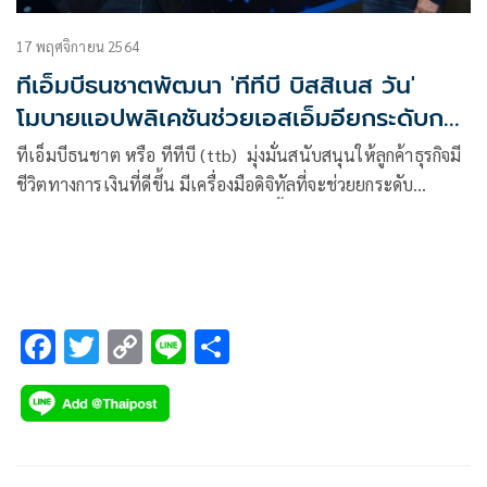
17 พฤศจิกายน 2564
ทีเอ็มบีธนชาตพัฒนา 'ทีทีบี บิสสิเนส วัน'
โมบายแอปพลิเคชันช่วยเอสเอ็มอียกระดับการ
บริหารธุรกิจ
ทีเอ็มบีธนชาต หรือ ทีทีบี (ttb) มุ่งมั่นสนับสนุนให้ลูกค้าธุรกิจมี
ชีวิตทางการเงินที่ดีขึ้น มีเครื่องมือดิจิทัลที่จะช่วยยกระดับ
ประสิทธิภาพการบริหารธุรกิจให้ดียิ่งขึ้น จึงต่อยอดพัฒนาดิจิทัล
โซลูชัน ttb business one ธนาคารดิจิทัลเพื่อโลกธุรกิจ ในรูป
แบบโมบายแอปพลิเคชันระดับมืออาชีพ ที่ไม่เพียงเพิ่มความ
สะดวกรวดเร็วให้กับเอสเอ็มอี แต่สามารถให้เอสเอ็มอีควบคุมทุก
เรื่องธุรกิจได้จากมือถือ พร้อมฟีเจอร์สุดล้ำที่จะช่วยเพิ่ม
F
T
C
Li
S
ประสิทธิภาพการบริหารธุรกิจให้กับผู้ประกอบการเอสเอ็มอีต่อย
ac
wi
o
n
h
อดธุรกิจ พร้อมเติบโตอย่างยั่งยืน
e
tt
p
e
ar
b
er
y
e
o
Li