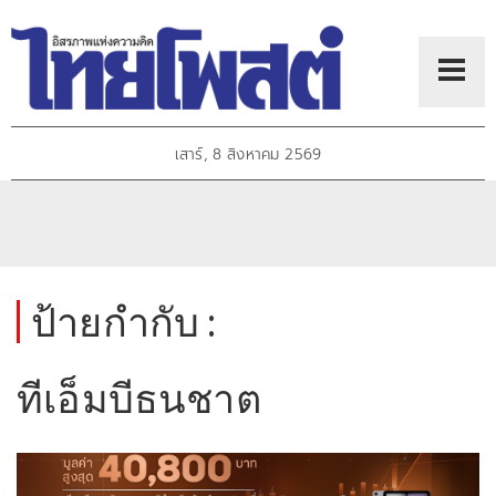
เสาร์, 8 สิงหาคม 2569
ป้ายกำกับ :
ทีเอ็มบีธนชาต