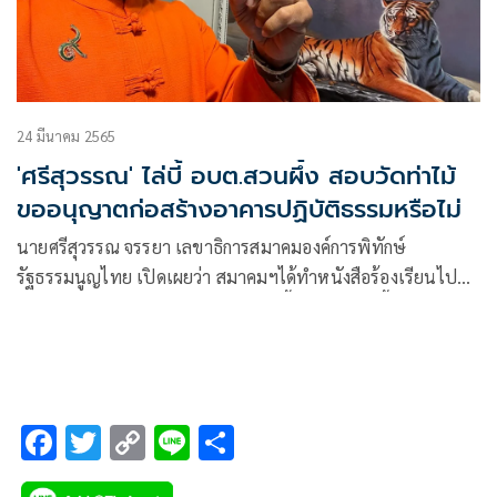
24 มีนาคม 2565
'ศรีสุวรรณ' ไล่บี้ อบต.สวนผึ้ง สอบวัดท่าไม้
ขออนุญาตก่อสร้างอาคารปฏิบัติธรรมหรือไม่
นายศรีสุวรรณ จรรยา เลขาธิการสมาคมองค์การพิทักษ์
รัฐธรรมนูญไทย เปิดเผยว่า สมาคมฯได้ทำหนังสือร้องเรียนไปยัง
นายกองค์การบริหารส่วนตำบลหนองผึ้ง (อบต.สวนผึ้ง) เพื่อขอให้
ตรวจสอบว่า “ธรรมสถาน วิโมกสิวาลัย” หรือวัดท่าไม้ สาขา 2
หมู่ที่ 7 ต.สวนผึ้ง
F
T
C
Li
S
ac
wi
o
n
h