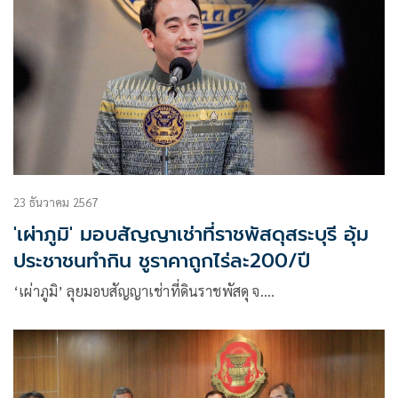
23 ธันวาคม 2567
'เผ่าภูมิ' มอบสัญญาเช่าที่ราชพัสดุสระบุรี อุ้ม
ประชาชนทำกิน ชูราคาถูกไร่ละ200/ปี
‘เผ่าภูมิ’ ลุยมอบสัญญาเช่าที่ดินราชพัสดุ จ.…