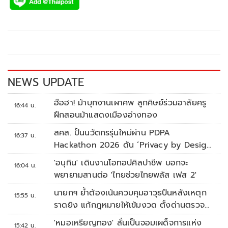
e
tt
p
e
ar
b
er
y
e
o
Li
o
n
k
k
NEWS UPDATE
ฮือฮา! ม้าบุกงานเผาศพ ลูกศิษย์ร่วมอาลัยครู
16:44 น.
ฝึกสอนม้าแสดงเมืองอ่างทอง
สคส. ปั้นนวัตกรรุ่นใหม่ผ่าน PDPA
16:37 น.
Hackathon 2026 ดัน ‘Privacy by Design
for all’ สู่โซลูชันคุ้มครองข้อมูลส่วนบุคคลที่
'อนุทิน' เดินงานโอทอปศิลปาชีพ บอกจะ
16:04 น.
ใช้ได้จริง
พยายามสานต่อ 'ไทยช่วยไทยพลัส เฟส 2'
นายกฯ ย้ำต้องเน้นควบคุมอาวุธปืนหลังเหตุก
15:55 น.
ราดยิง แก้กฎหมายให้เข้มงวด ตั้งด่านตรวจ
เพิ่ม
'หมอเหรียญทอง' ลั่นเป็นจอมเผด็จการแห่ง
15:42 น.