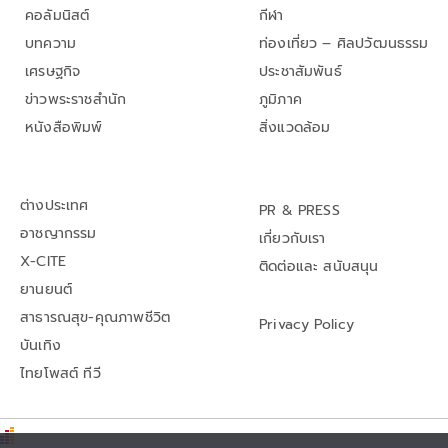
คอลัมนิสต์
กีฬา
บทความ
ท่องเที่ยว – ศิลปวัฒนธรรม
เศรษฐกิจ
ประชาสัมพันธ์
ข่าวพระราชสำนัก
ภูมิภาค
หนังสือพิมพ์
สิ่งแวดล้อม
ต่างประเทศ
PR & PRESS
อาชญากรรม
เกี่ยวกับเรา
X-CITE
ติดต่อและ สนับสนุน
ยานยนต์
สาธารณสุข-คุณภาพชีวิต
Privacy Policy
บันเทิง
ไทยโพสต์ ทีวี