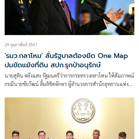
29 กุมภาพันธ์ 2567
'รมว.กลาโหม' ลั่นรัฐบาลต้องยึด One Map
ปมขัดแย้งที่ดิน สปก.รุกป่าอนุรักษ์
นายสุทิน คลังแสง รัฐมนตรีว่าการกระทรวงกลาโหม ให้สัมภาษณ์
กรณีนายชัยวัฒน์ ลิ้มลิขิตอักษร ผู้อำนวยการสำนักอุทยานแห่ง
ชาติ กรมอุทยานแห่งชาติ สัตว์ป่าและพันธุ์พืช กระทรวง
ทรัพยากรธรรมชาติและสิ่งแวดล้อม