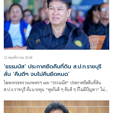
22 พฤศจิกายน 2568
‘ธรรมนัส’ ประกาศยึดคืนที่ดิน ส.ป.ก.ราชบุรี
ลั่น ‘คืนดีๆ จบไม่คืนยึดหมด’
โฆษกกระทรวงเกษตรฯ เผย “ธรรมนัส” ประกาศยึดคืนที่ดิน
ส.ป.ก.ราชบุรี ลั่นนายทุน “คุยกันดี ๆ คืนดี ๆ ก็ไม่มีปัญหา” ไม่
คืนยึดทุกแปลง พร้อมเดินหน้าสอบทุกจังหวัดอย่างจริงรัง