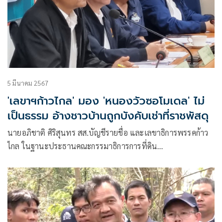
5 มีนาคม 2567
'เลขาฯก้าวไกล' มอง 'หนองวัวซอโมเดล' ไม่
เป็นธรรม อ้างชาวบ้านถูกบังคับเช่าที่ราชพัสดุ
นายอภิชาติ ศิริสุนทร สส.บัญชีรายชื่อ และเลขาธิการพรรคก้าว
ไกล ในฐานะประธานคณะกรรมาธิการการที่ดิน
ทรัพยากรธรรมชาติและสิ่งแวดล้อม สภาผู้แทนราษฎร กล่าวถึง
กรณี ‘หนองวัวซอโมเดล’ ว่า ชาวบ้านมีการมาร้องเรียน ว่ามีการ
บังคับให้เช่าที่ดิน ทั้งที่มีหลักฐานว่าอยู่มาก่อน เช่น ใบตราจอง
หนังสือรับรองการทำประโยชน์ หรือ น.ส.3 ซึ่งไม่เป็นธรรมกับ
ประชาชน