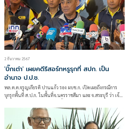
2 ธันวาคม 2567
'บิ๊กเต่า' เผยคดีรีสอร์ทหรูรุกที่ สปก. เป็น
อำนาจ ป.ป.ช.
พล.ต.ต.จรูญเกียรติ ปานแก้ว รอง ผบช.ก. เปิดเผยถึงกรณีการ
บุกรุกพื้นที่ ส.ป.ก. ในพื้นที่จ.นครราชสีมา และ จ.สระบุรี ว่า เจ้า
หน้าที่ ป.ป.ท. ได้ลงตรวจสอบพื้นที่อ.มวกเหล็ก จ.สระบุรี และพบ
ว่าน่าจะมีการออกเอกสารสิทธิถือครองที่ดิน ส.ป.ก.