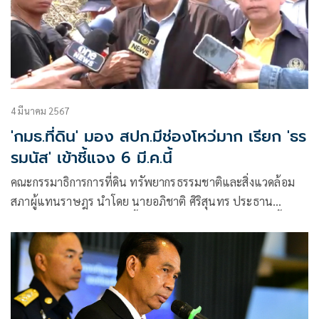
4 มีนาคม 2567
'กมธ.ที่ดิน' มอง สปก.มีช่องโหว่มาก เรียก 'ธร
รมนัส' เข้าชี้แจง 6 มี.ค.นี้
คณะกรรมาธิการการที่ดิน ทรัพยากรธรรมชาติและสิ่งแวดล้อม
สภาผู้แทนราษฎร นำโดย นายอภิชาติ ศิริสุนทร ประธาน
กมธ.การที่ดินฯ นำคณะลงพื้นที่ศึกษาดูงานเกี่ยวกับปัญหาพื้นที่
เขตปฏิรูปที่ดินทับซ้อน ในพื้นที่อุทยานแห่งชาติเขาใหญ่ พร้อม
ด้วยเจ้าหน้าที่อุทยานแห่งชาติเขาใหญ่ และเจ้าหน้าที่สำนักงาน
ปฏิรูปที่ดินเพื่อการเกษตร (ส.ป.ก.) จังหวัดนครราชสีมา