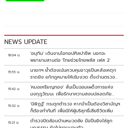
e
tt
p
e
ar
b
er
y
e
o
Li
o
n
k
k
NEWS UPDATE
'อนุทิน' เดินงานโอทอปศิลปาชีพ บอกจะ
16:04 น.
พยายามสานต่อ 'ไทยช่วยไทยพลัส เฟส 2'
นายกฯ ย้ำต้องเน้นควบคุมอาวุธปืนหลังเหตุก
15:55 น.
ราดยิง แก้กฎหมายให้เข้มงวด ตั้งด่านตรวจ
เพิ่ม
'หมอเหรียญทอง' ลั่นเป็นจอมเผด็จการแห่ง
15:42 น.
มงกุฎวัฒนะ เพื่อรักษาความสงบปลอดภัย
ภายในรพ.
'นิพิฏฐ์' กระตุกตำรวจ หากจำเป็นต้องวิสามัญฯ
15:32 น.
ก็ต้องทำทันที เพื่อมิให้ผู้บริสุทธิ์เสียชีวิตเพิ่ม
ตำรวจปิดล้อมบ้านหมวดชัย มือปืนยิงใส่ลูก
15:21 น.
บุญธรรม ยังไม่ยอมมอบตัว