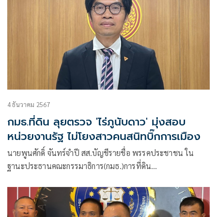
4 ธันวาคม 2567
กมธ.ที่ดิน ลุยตรวจ 'ไร่ภูนับดาว' มุ่งสอบ
หน่วยงานรัฐ ไม่โยงสาวคนสนิทบิ๊กการเมือง
นายพูนศักดิ์ จันทร์จำปี สส.บัญชีรายชื่อ พรรคประชาชน ใน
ฐานะประธานคณะกรรมาธิการ(กมธ.)การที่ดิน
ทรัพยากรธรรมชาติและสิ่งแวดล้อม สภาผู้แทนราษฎร แถลงว่า
ที่ประชุมกมธ.ฯ มีมติให้ลงพื้นที่ในการตรวจสอบถึงประเด็น
ปัญหารีสอร์ท