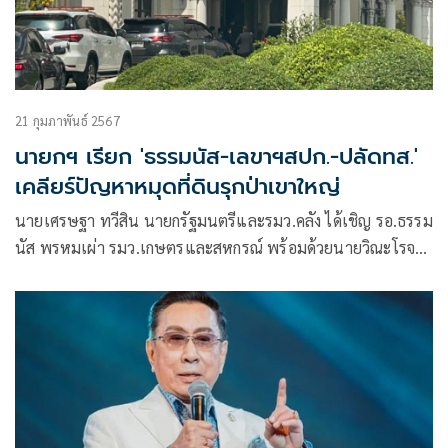
21 กุมภาพันธ์ 2567
นายกฯ เรียก 'ธรรมนัส-เลขาฯสปก.-ปลัดทส.'
เคลียร์ปัญหาหมุดที่ดินรุกป่าเขาใหญ่
นายเศรษฐา ทวีสิน นายกรัฐมนตรีและรมว.คลัง ได้เชิญ รอ.ธรรม
นัส พรหมเผ่า รมว.เกษตรและสหกรณ์ พร้อมด้วยนายวิณะโรจน์
ทรัพย์ส่งสุข เลขาธิการสำนักงานการปฏิรูปที่ดินเพื่อเกษตรกรรม
(ส.ป.ก.) นายจตุพร บุรุษพัฒน์ ปลัดกระทรวงทรัพยากรธรรมชาติ
และสิ่งแวดล้อม