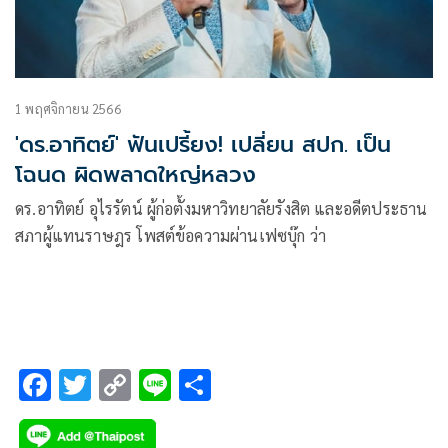
1 พฤศจิกายน 2566
'ดร.อาทิตย์' ฟันเปรี้ยง! เปลี่ยน สปก. เป็น
โฉนด ผิดพลาดใหญ่หลวง
ดร.อาทิตย์ อุไรรัตน์ ผู้ก่อตั้งมหาวิทยาลัยรังสิต และอดีตประธาน
สภาผู้แทนราษฎร โพสต์ข้อความผ่านเฟซบุ๊ก ว่า
F
T
C
Li
S
ac
wi
o
n
h