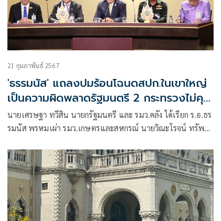
21 กุมภาพันธ์ 2567
'ธรรมนัส' แถลงปมร้อนโฉนดสปก.ในเขาใหญ่
เป็นความผิดพลาดรัฐมนตรี 2 กระทรวงไม่คุย
กัน
นายเศรษฐา ทวีสิน นายกรัฐมนตรี และ รมว.คลัง ได้เรียก ร.อ.ธร
รมนัส พรหมเผ่า รมว.เกษตรและสหกรณ์ นายวิณะโรจน์ ทรัพย์
ส่งสุข เลขาธิการสำนักงานการปฏิรูปที่ดินเพื่อเกษตรกรรม
(ส.ป.ก.) นายจตุพร บุรุษพัฒน์ ปลัดกระทรวงทรัพยากรธรรมชาติ
และสิ่งแวดล้อม น