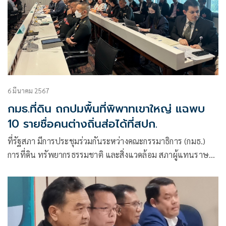
6 มีนาคม 2567
กมธ.ที่ดิน ถกปมพื้นที่พิพาทเขาใหญ่ แฉพบ
10 รายชื่อคนต่างถิ่นส่อได้ที่สปก.
ที่รัฐสภา มีการประชุมร่วมกันระหว่างคณะกรรมาธิการ (กมธ.)
การที่ดิน ทรัพยากรธรรมชาติ และสิ่งแวดล้อม สภาผู้แทนราษฎร
ที่มีนายอภิชาติ ศิริสุนทร สส.บัญชีรายชื่อและเลขาธิการพรรค
ก้าวไกล (ก.ก.) เป็นประธาน กับกมธ.ความมั่นคงแห่งรัฐ