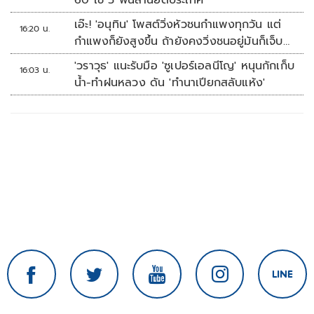
60 ใช้ 5 พันล้านยึดประเทศ
เอ๊ะ! 'อนุทิน' โพสต์วิ่งหัวชนกำแพงทุกวัน แต่
16:20 น.
กำแพงก็ยังสูงขึ้น ถ้ายังคงวิ่งชนอยู่มันก็เจ็บ
หัวอีก
'วราวุธ' แนะรับมือ 'ซูเปอร์เอลนีโญ' หนุนกักเก็บ
16:03 น.
น้ำ-ทำฝนหลวง ดัน 'ทำนาเปียกสลับแห้ง'