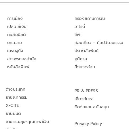
การเมือง
กรองสถานการณ์
เปลว สีเงิน
วาไรตี้
คอลัมนิสต์
กีฬา
บทความ
ท่องเที่ยว – ศิลปวัฒนธรรม
เศรษฐกิจ
ประชาสัมพันธ์
ข่าวพระราชสำนัก
ภูมิภาค
หนังสือพิมพ์
สิ่งแวดล้อม
ต่างประเทศ
PR & PRESS
อาชญากรรม
เกี่ยวกับเรา
X-CITE
ติดต่อและ สนับสนุน
ยานยนต์
สาธารณสุข-คุณภาพชีวิต
Privacy Policy