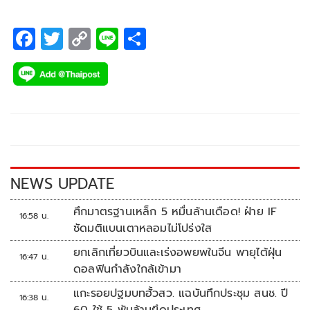
F
T
C
Li
S
ac
wi
o
n
h
e
tt
p
e
ar
b
er
y
e
o
Li
o
n
k
k
NEWS UPDATE
ศึกมาตรฐานเหล็ก 5 หมื่นล้านเดือด! ฝ่าย IF
16:58 น.
ซัดมติแบนเตาหลอมไม่โปร่งใส
ยกเลิกเที่ยวบินและเร่งอพยพในจีน พายุไต้ฝุ่น
16:47 น.
ดอลฟินกำลังใกล้เข้ามา
แกะรอยปฐมบทฮั้วสว. แฉบันทึกประชุม สนช. ปี
16:38 น.