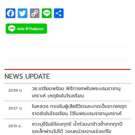
F
T
C
Li
S
ac
wi
o
n
h
e
tt
p
e
ar
b
er
y
e
o
Li
o
n
k
k
NEWS UPDATE
วธ.เตรียมพร้อม พิธีการศพในพระบรมราชานุ
20:59 น.
เคราะห์ เหตุยิงในโรงเรียน
ในหลวง ทรงรับผู้เสียชีวิตและบาดเจ็บจากเหตุก
20:27 น.
ราดยิงในโรงเรียน ไว้ในพระบรมราชานุเคราะห์
ชาวบุรีรัมย์ร้องทุกข์ น้ำท่วมนาข้าวซ้ำซากทุกปี
20:13 น.
รถเล็กผ่านไม่ได้ วอนหน่วยงานเร่งแก้ไข