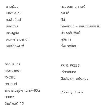
การเมือง
กรองสถานการณ์
เปลว สีเงิน
วาไรตี้
คอลัมนิสต์
กีฬา
บทความ
ท่องเที่ยว – ศิลปวัฒนธรรม
เศรษฐกิจ
ประชาสัมพันธ์
ข่าวพระราชสำนัก
ภูมิภาค
หนังสือพิมพ์
สิ่งแวดล้อม
ต่างประเทศ
PR & PRESS
อาชญากรรม
เกี่ยวกับเรา
X-CITE
ติดต่อและ สนับสนุน
ยานยนต์
สาธารณสุข-คุณภาพชีวิต
Privacy Policy
บันเทิง
ไทยโพสต์ ทีวี