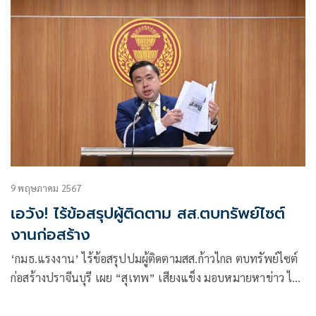
9 พฤษภาคม 2567
เอวัง! ไร้ข้อสรุปผู้ติดตาม สส.ตบทรัพย์ไซต์
งานก่อสร้าง
‘กมธ.แรงงาน’ ไร้ข้อสรุปปมผู้ติดตามสส.ก้าวไกล ตบทรัพย์ไซต์
ก่อสร้างปราจีนบุรี เผย “สุเทพ” เสียงแข็ง มอบหมายหาข่าว ไม่
ได้เรียกรับ ยันไม่ได้ส่งไปฐานะ กมธ. หากผิดจริงต้องดำเนินคดี