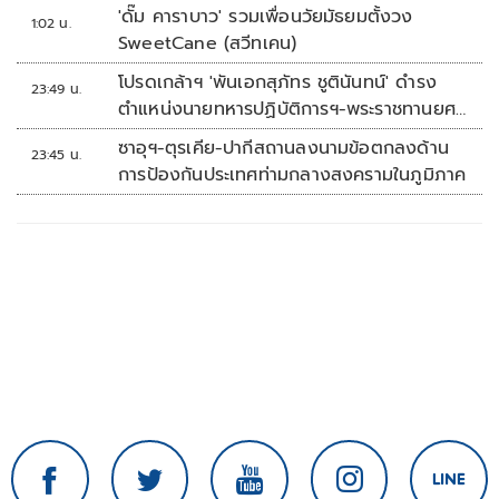
'ดั๊ม คาราบาว' รวมเพื่อนวัยมัธยมตั้งวง
1:02 น.
SweetCane (สวีทเคน)
โปรดเกล้าฯ 'พันเอกสุภัทร ชูตินันทน์' ดำรง
23:49 น.
ตำแหน่งนายทหารปฏิบัติการฯ-พระราชทานยศ
'พลตรี'
ซาอุฯ-ตุรเคีย-ปากีสถานลงนามข้อตกลงด้าน
23:45 น.
การป้องกันประเทศท่ามกลางสงครามในภูมิภาค