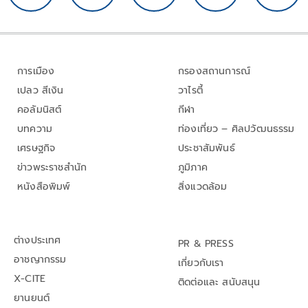
การเมือง
กรองสถานการณ์
เปลว สีเงิน
วาไรตี้
คอลัมนิสต์
กีฬา
บทความ
ท่องเที่ยว – ศิลปวัฒนธรรม
เศรษฐกิจ
ประชาสัมพันธ์
ข่าวพระราชสำนัก
ภูมิภาค
หนังสือพิมพ์
สิ่งแวดล้อม
ต่างประเทศ
PR & PRESS
อาชญากรรม
เกี่ยวกับเรา
X-CITE
ติดต่อและ สนับสนุน
ยานยนต์