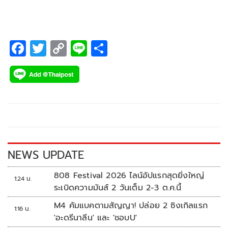
F
T
C
Li
S
ac
wi
o
n
h
e
tt
p
e
ar
b
er
y
e
o
Li
o
n
k
k
NEWS UPDATE
808 Festival 2026 ไลน์อัปแรกสุดยิ่งใหญ่
1:24 น.
ระเบิดความมันส์ 2 วันเต็ม 2-3 ต.ค.นี้
M4 คัมแบคตามสัญญา! ปล่อย 2 ซิงเกิลแรก
1:16 น.
'อะดรีนาลีน' และ 'ชอบU'