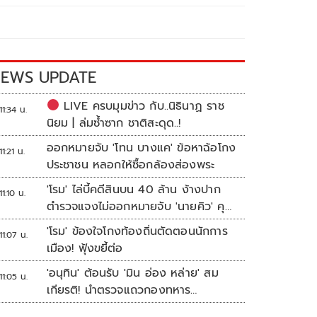
EWS UPDATE
LIVE ครบมุมข่าว กับ..นิธินาฏ ราช
11:34 น.
นิยม | ล่มซ้ำซาก ชาติสะดุด..!
ออกหมายจับ 'โทน บางแค' ข้อหาฉ้อโกง
11:21 น.
ประชาชน หลอกให้ซื้อกล้องส่องพระ
'โรม' ไล่บี้คดีสินบน 40 ล้าน ง้างปาก
11:10 น.
ตำรวจแจงไม่ออกหมายจับ 'นายคิว' คุม
เว็บพนัน
'โรม' ข้องใจโกงท้องถิ่นตัดตอนนักการ
11:07 น.
เมือง! ฟุ้งขยี้ต่อ
'อนุทิน' ต้อนรับ 'มิน อ่อง หล่าย' สม
11:05 น.
เกียรติ! นำตรวจแถวกองทหาร
เกียรติยศ