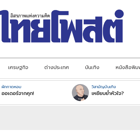
เศรษฐกิจ
ต่างประเทศ
บันเทิง
หนังสือพิม
ผักกาดหอม
วิสามัญบันเทิง
ออเดอร์จากคุก!
เหยียบย่ำหัวใจ?