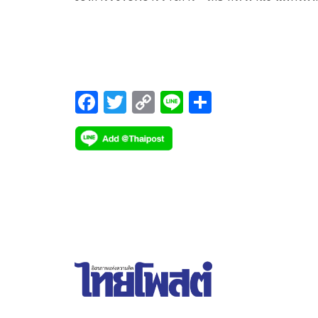
เลขาธิการ องค์กรต่อต้านคอร์รัปชัน (ประเทศไทย) มี
เนื้อหาดังนี้
F
T
C
Li
S
ac
wi
o
n
h
e
tt
p
e
ar
b
er
y
e
o
Li
o
n
k
k