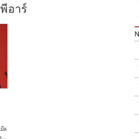
พีอาร์
N
นมืด
คล