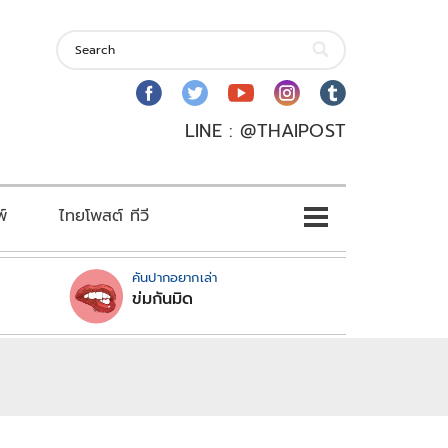
LINE : @THAIPOST
พ์
ไทยโพสต์ ทีวี
คันปากอยากเล่า
ข่มกันมิด