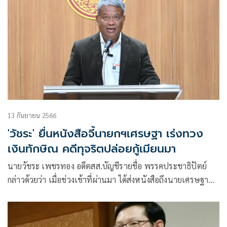
13 กันยายน 2566
'วัชระ' ยื่นหนังสือจี้นายกฯเศรษฐา เร่งทวง
เงินทักษิณ คดีทุจริตปล่อยกู้เมียนมา
นายวัชระ เพชรทอง อดีตสส.บัญชีรายชื่อ พรรคประชาธิปัตย์
กล่าวด้วยว่า เมื่อช่วงเช้าที่ผ่านมา ได้ส่งหนังสือถึงนายเศรษฐา
ทวีสิน นายกรัฐมนตรี และรมว.คลัง เพื่อให้เร่งทวงเงินตามคำ
พิพากษาที่นายทักษิณ ชินวัตร อดีตนายกฯ ต้องชำระให้กับ
ประเทศ