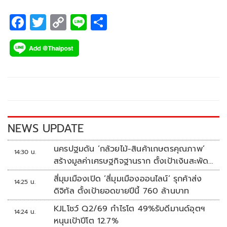
ผ่านเฟซบุ๊กส่วนตัวความว่า
F
T
C
Li
S
ac
wi
o
n
h
e
tt
p
e
ar
b
er
y
e
o
Li
o
n
k
k
NEWS UPDATE
นครปฐมดัน ‘กล้วยไม้-สินค้าเกษตรคุณภาพ’
14:30 น.
สร้างมูลค่าเศรษฐกิจฐานราก ตั้งเป้าเงินสะพัด
10 ล้านบาท
สี่มุมเมืองเปิด ‘สี่มุมเมืองออนไลน์’ รุกค้าส่ง
14:25 น.
ดิจิทัล ตั้งเป้ายอดขายปีนี้ 760 ล้านบาท
KJLโชว์ Q2/69 กำไรโต 49%รับดีมานด์อุตฯ
14:24 น.
หนุนเป้าปีโต 12.7%