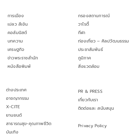
การเมือง
กรองสถานการณ์
เปลว สีเงิน
วาไรตี้
คอลัมนิสต์
กีฬา
บทความ
ท่องเที่ยว – ศิลปวัฒนธรรม
เศรษฐกิจ
ประชาสัมพันธ์
ข่าวพระราชสำนัก
ภูมิภาค
หนังสือพิมพ์
สิ่งแวดล้อม
ต่างประเทศ
PR & PRESS
อาชญากรรม
เกี่ยวกับเรา
X-CITE
ติดต่อและ สนับสนุน
ยานยนต์
สาธารณสุข-คุณภาพชีวิต
Privacy Policy
บันเทิง