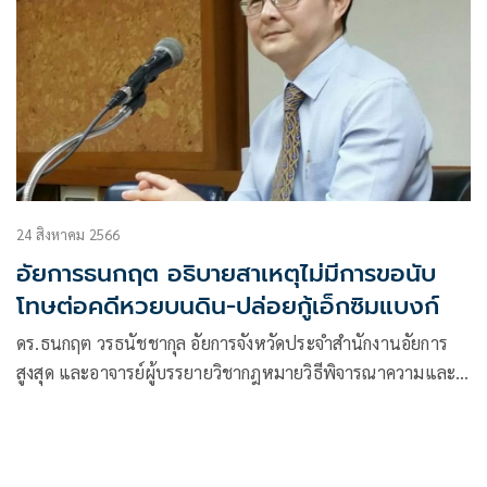
24 สิงหาคม 2566
อัยการธนกฤต อธิบายสาเหตุไม่มีการขอนับ
โทษต่อคดีหวยบนดิน-ปล่อยกู้เอ็กซิมแบงก์
ดร.ธนกฤต วรธนัชชากุล อัยการจังหวัดประจำสำนักงานอัยการ
สูงสุด และอาจารย์ผู้บรรยายวิชากฎหมายวิธีพิจารณาความและ
กฎหมายพยานหลักฐาน ที่มหาวิทยาลัยธรรมศาสตร์
,มหาวิทยาลัยรามคำแหง,สถาบันบัณฑิตพัฒนบริหารศาสตร์
(นิด้า)และมหาวิทยาลัยแม่ฟ้าหลวง ได้ให้ความเห็นทางกฎหมาย