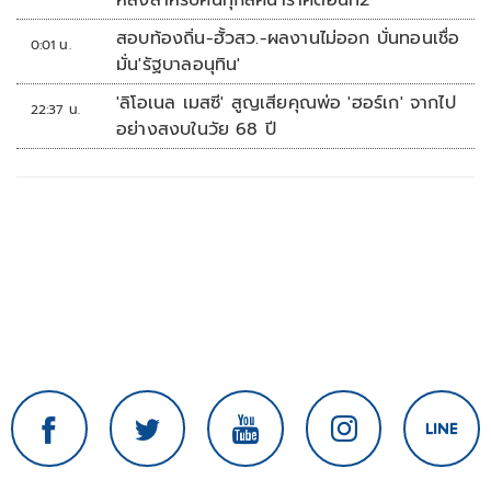
หลังสำหรับคนทุกลัคนาราศีตอนที่2
สอบท้องถิ่น-ฮั้วสว.-ผลงานไม่ออก บั่นทอนเชื่อ
0:01 น.
มั่น'รัฐบาลอนุทิน'
'ลิโอเนล เมสซี' สูญเสียคุณพ่อ 'ฮอร์เก' จากไป
22:37 น.
อย่างสงบในวัย 68 ปี