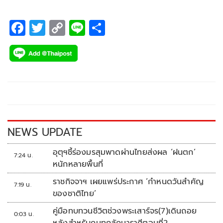
F
T
C
Li
S
ac
wi
o
n
h
e
tt
p
e
ar
b
er
y
e
o
Li
o
n
k
k
NEWS UPDATE
อุตุฯชี้ร่องมรสุมพาดผ่านไทยส่งผล ‘ฝนตก’
7:24 น.
หนักหลายพื้นที่
ราชกิจจาฯ เผยแพร่ประกาศ ‘กำหนดวันสำคัญ
7:19 น.
ของชาติไทย’
คู่มือทบทวนชีวิตช่วงพระเสาร์จร(7)เดินถอย
0:03 น.