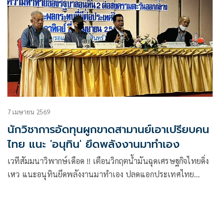
7 เมษายน 2569
นักวิชาการอัดทุนผูกขาดสามานย์เอาเปรียบคน
ไทย แนะ 'อนุทิน' ยึดพลังงานมาทำเอง
เวทีสัมมนาวิพากษ์เดือด !! เตือนวิกฤตน้ำมันฉุดเศรษฐกิจไทยดิ่ง
เหว แนะอนุทินยึดพลังงานมาทำเอง ปลดแอกประเทศไทย
เสนอ 5 มาตรการเร่งด่วนให้รัฐบาลรับมือน้ำมันราคาแพง