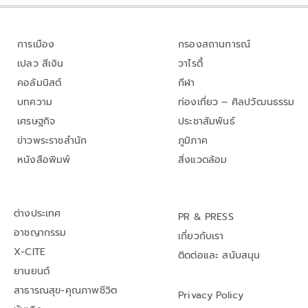
การเมือง
กรองสถานการณ์
เปลว สีเงิน
วาไรตี้
คอลัมนิสต์
กีฬา
บทความ
ท่องเที่ยว – ศิลปวัฒนธรรม
เศรษฐกิจ
ประชาสัมพันธ์
ข่าวพระราชสำนัก
ภูมิภาค
หนังสือพิมพ์
สิ่งแวดล้อม
ต่างประเทศ
PR & PRESS
อาชญากรรม
เกี่ยวกับเรา
X-CITE
ติดต่อและ สนับสนุน
ยานยนต์
สาธารณสุข-คุณภาพชีวิต
Privacy Policy