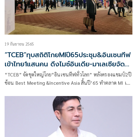
19 กันยายน 2565
“TCEB”ทุบสถิติโกยMIปี65ประชุม&อินเซนทีฟ
เข้าไทย1แสนคน ดึงไมซ์อินเดีย-มาเลเซียจัด
ปลายปี2พันล้านกวาด5กลุ่มธุรกิจ
“TCEB” จัดชุดใหญ่โกย“อินเซนทีฟทั่วโลก” หลังครองแชมป์2ปี
ซ้อน Best Meeting &Incentive Asia สิ้นปี’65 ทำตลาด MI เข้า
เป้า 1 แสนคน อินเดีย มาเลเซีย