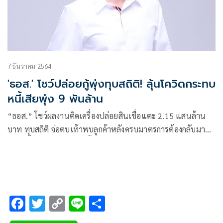
7 ธันวาคม 2564
'ธอส.' โชว์ปล่อยกู้พุ่งทุบสถิติ! ลุ้นโควิดกระทบ
หนี้เสียพุ่ง 9 พันล้าน
“ธอส.” โชว์ผลงานติดเครื่องปล่อยสินเชื่อแตะ 2.15 แสนล้าน
บาท ทุบสถิติ จ่อตบเท้าพบลูกค้าหลังครบมาตรการต้องกลับมา
จ่ายหนี้ 1 ม.ค. 65 คาดหนี้เสียพุ่ง 9 พันล้านบาท
F
T
C
Li
S
ac
wi
o
n
h