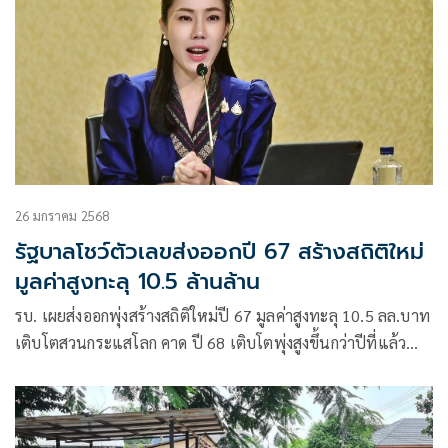
โชว์ความเร็วระดับพระกาฬทุบสถิติตลอดกาลของ สนามช้าง
อินเตอร์เนชั่นแนล เซอร์กิต จ.บุรีรัมย์ ลงอย่างราบคาบ ขณะที่
แชมป์โลกคนปัจจุบันอย่าง มาร์ค มาร์เกซ จาก ดูคาติ เลอโนโว
ทีม รั้งอันดับ 2 หลังผ่านการซ้อมวันแรก เมื่อวันศุกร์ที่ผ่านมา
26 มกราคม 2568
รัฐบาลโชว์ตัวเลขส่งออกปี 67 สร้างสถิติใหม่
มูลค่าสูงทะลุ 10.5 ล้านล้าน
รบ. เผยส่งออกพุ่งสร้างสถิติใหม่ปี 67 มูลค่าสูงทะลุ 10.5 ลล.บาท
เติบโตสวนกระแสโลก คาด ปี 68 เติบโตพุ่งสูงขึ้นกว่าปีที่แล้ว
อย่างน้อย2-3%