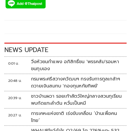
e
tt
p
e
ar
b
er
y
e
o
Li
o
n
k
k
NEWS UPDATE
วิ่งหัวชนกำแพง อภิสิทธิ์ชน 'พรรคส้ม'รอมหา
0:01 น.
ชนทุบเอง
กรมพระศรีสวางควัฒนฯ ทรงรับการทูลเกล้าฯ
20:48 น.
ถวายเงินสมทบ 'กองทุนหทัยทิพย์'
ชาวบ้านผวา รอยเท้าสัตว์ใหญ่กลางสวนทุเรียน
20:39 น.
พบกัดแทะลำต้น หวั่นเป็นหมี
การเคหะแห่งชาติ เร่งขับเคลื่อน ‘บ้านเพื่อคน
20:27 น.
ไทย’
WHAUPโชว์กำไร Q2/69 โต 276%แตะ 532