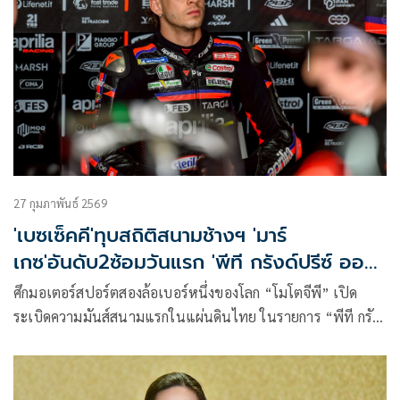
27 กุมภาพันธ์ 2569
'เบซเซ็คคี'ทุบสถิติสนามช้างฯ 'มาร์
เกซ'อันดับ2ซ้อมวันแรก 'พีที กรังด์ปรีซ์ ออฟ
ไทยแลนด์2026'
ศึกมอเตอร์สปอร์ตสองล้อเบอร์หนึ่งของโลก “โมโตจีพี” เปิด
ระเบิดความมันส์สนามแรกในแผ่นดินไทย ในรายการ “พีที กรัง
ด์ปรีซ์ ออฟ ไทยแลนด์” ต้อนรับแฟนความเร็วจากทั่วโลก พร้อม
ถ่ายทอดสดสู่ทุกสายตาทั่วทุกมุมโลกเริ่มต้นการลงสนามวันแรก
โดย มาร์โก เบซเซ็คคี ยอดนักบิดอิตาเลียนจาก อพริเลีย เรซซิ่ง