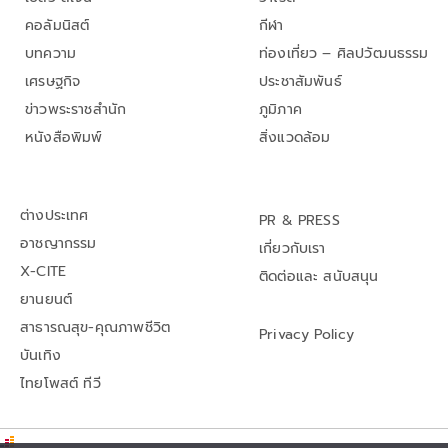
คอลัมนิสต์
กีฬา
บทความ
ท่องเที่ยว – ศิลปวัฒนธรรม
เศรษฐกิจ
ประชาสัมพันธ์
ข่าวพระราชสำนัก
ภูมิภาค
หนังสือพิมพ์
สิ่งแวดล้อม
ต่างประเทศ
PR & PRESS
อาชญากรรม
เกี่ยวกับเรา
X-CITE
ติดต่อและ สนับสนุน
ยานยนต์
สาธารณสุข-คุณภาพชีวิต
Privacy Policy
บันเทิง
ไทยโพสต์ ทีวี