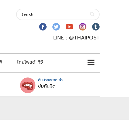
LINE : @THAIPOST
พ์
ไทยโพสต์ ทีวี
คันปากอยากเล่า
ข่มกันมิด