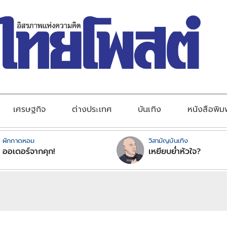
เศรษฐกิจ
ต่างประเทศ
บันเทิง
หนังสือพิม
ผักกาดหอม
วิสามัญบันเทิง
ออเดอร์จากคุก!
เหยียบย่ำหัวใจ?