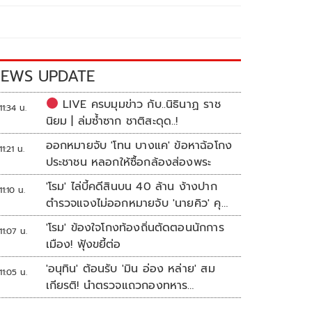
EWS UPDATE
LIVE ครบมุมข่าว กับ..นิธินาฏ ราช
11:34 น.
นิยม | ล่มซ้ำซาก ชาติสะดุด..!
ออกหมายจับ 'โทน บางแค' ข้อหาฉ้อโกง
11:21 น.
ประชาชน หลอกให้ซื้อกล้องส่องพระ
'โรม' ไล่บี้คดีสินบน 40 ล้าน ง้างปาก
11:10 น.
ตำรวจแจงไม่ออกหมายจับ 'นายคิว' คุม
เว็บพนัน
'โรม' ข้องใจโกงท้องถิ่นตัดตอนนักการ
11:07 น.
เมือง! ฟุ้งขยี้ต่อ
'อนุทิน' ต้อนรับ 'มิน อ่อง หล่าย' สม
11:05 น.
เกียรติ! นำตรวจแถวกองทหาร
เกียรติยศ