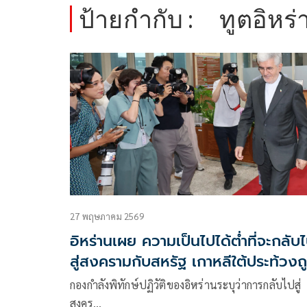
ป้ายกำกับ :
ทูตอิหร่
27 พฤษภาคม 2569
อิหร่านเผย ความเป็นไปได้ต่ำที่จะกลับ
สู่สงครามกับสหรัฐ เกาหลีใต้ประท้วงถ
โจมตีเรือ
กองกำลังพิทักษ์ปฏิวัติของอิหร่านระบุว่าการกลับไปสู่
สงคร…