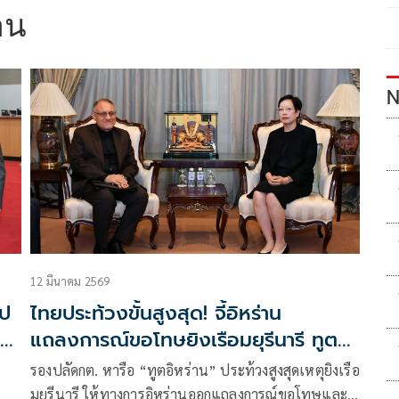
าน
N
12 มีนาคม 2569
ไป
ไทยประท้วงขั้นสูงสุด! จี้อิหร่าน
ูก
แถลงการณ์ขอโทษยิงเรือมยุรีนารี ทูตฯ
เสียใจ รายงานให้รัฐบาลกลางทราบ
รองปลัดกต. หารือ “ทูตอิหร่าน” ประท้วงสูงสุดเหตุยิงเรือ
มยุรีนารี ให้ทางการอิหร่านออกแถลงการณ์ขอโทษและ