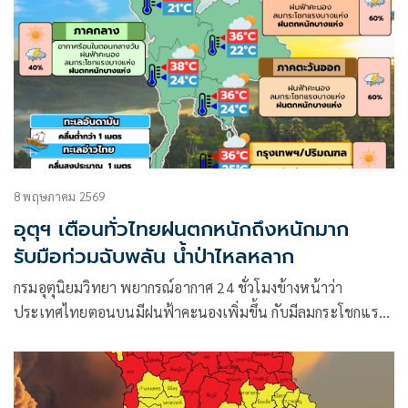
8 พฤษภาคม 2569
อุตุฯ เตือนทั่วไทยฝนตกหนักถึงหนักมาก
รับมือท่วมฉับพลัน น้ำป่าไหลหลาก
กรมอุตุนิยมวิทยา พยากรณ์อากาศ 24 ชั่วโมงข้างหน้าว่า
ประเทศไทยตอนบนมีฝนฟ้าคะนองเพิ่มขึ้น กับมีลมกระโชกแรง
และฝนตกหนักบางแห่ง เนื่องจากบริเวณความกดอากาศสูงหรือ
มวลอากาศเย็นอีกระลอกหนึ่ง