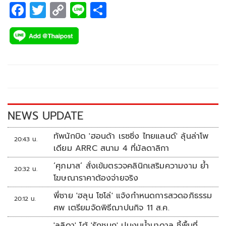
F
T
C
Li
S
ac
wi
o
n
h
e
tt
p
e
ar
b
er
y
e
o
Li
o
n
k
k
NEWS UPDATE
ทัพนักบิด 'ฮอนด้า เรซซิ่ง ไทยแลนด์' ลุ้นล่าโพ
20:43 น.
เดียม ARRC สนาม 4 ที่มัลดาลิกา
‘ศุภมาส’ สั่งเข้มตรวจคลินิกเสริมความงาม ย้ำ
20:32 น.
โฆษณาราคาต้องจ่ายจริง
พี่ชาย 'ฮลุน โซโล่' แจ้งกำหนดการสวดอภิธรรม
20:12 น.
ศพ เตรียมจัดพิธีฌาปนกิจ 11 ส.ค.
'ลลิดา' โต้ 'รักชนก' ปมงบน้ำบาดาล ชี้พื้นที่