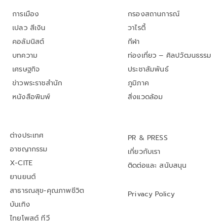
การเมือง
กรองสถานการณ์
เปลว สีเงิน
วาไรตี้
คอลัมนิสต์
กีฬา
บทความ
ท่องเที่ยว – ศิลปวัฒนธรรม
เศรษฐกิจ
ประชาสัมพันธ์
ข่าวพระราชสำนัก
ภูมิภาค
หนังสือพิมพ์
สิ่งแวดล้อม
ต่างประเทศ
PR & PRESS
อาชญากรรม
เกี่ยวกับเรา
X-CITE
ติดต่อและ สนับสนุน
ยานยนต์
สาธารณสุข-คุณภาพชีวิต
Privacy Policy
บันเทิง
ไทยโพสต์ ทีวี