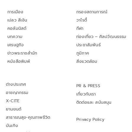
การเมือง
กรองสถานการณ์
เปลว สีเงิน
วาไรตี้
คอลัมนิสต์
กีฬา
บทความ
ท่องเที่ยว – ศิลปวัฒนธรรม
เศรษฐกิจ
ประชาสัมพันธ์
ข่าวพระราชสำนัก
ภูมิภาค
หนังสือพิมพ์
สิ่งแวดล้อม
ต่างประเทศ
PR & PRESS
อาชญากรรม
เกี่ยวกับเรา
X-CITE
ติดต่อและ สนับสนุน
ยานยนต์
สาธารณสุข-คุณภาพชีวิต
Privacy Policy
บันเทิง