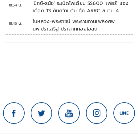
'มิกซ์-ธนัช' ระเบิดโพเดียม SS600 'เฟอร์' แซง
18:54 น.
เดือด 13 คันคว้าแต้ม ศึก ARRC สนาม 4
ในหลวง-พระราชินี พระราชทานเพลิงศพ
18:46 น.
นพ.ปราเสริฐ ปราสาททองโอสถ