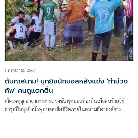
1 พฤษภาคม 2569
ดับคาสนาม! บุกยิงนักบอลหลังแข่ง 'ท่าม่วง
คัพ' คนดูแตกตื่น
เกิดเหตุอุกอาจกลางการแข่งขันฟุตบอลท้องถิ่นเมื่อคนร้ายใช้
อาวุธปืนบุกยิงนักฟุตบอลเสียชีวิตภายในสนามกีฬาองค์การ
บริหารส่วนตำบลท่าม่วง อำเภอเทพา จังหวัดสงขลา