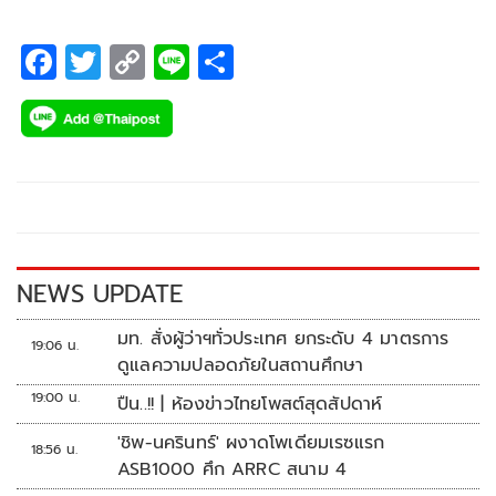
F
T
C
Li
S
ac
wi
o
n
h
e
tt
p
e
ar
b
er
y
e
o
Li
o
n
k
k
NEWS UPDATE
มท. สั่งผู้ว่าฯทั่วประเทศ ยกระดับ 4 มาตรการ
19:06 น.
ดูแลความปลอดภัยในสถานศึกษา
19:00 น.
ปืน..!! | ห้องข่าวไทยโพสต์สุดสัปดาห์
'ชิพ-นครินทร์' ผงาดโพเดียมเรซแรก
18:56 น.
ASB1000 ศึก ARRC สนาม 4