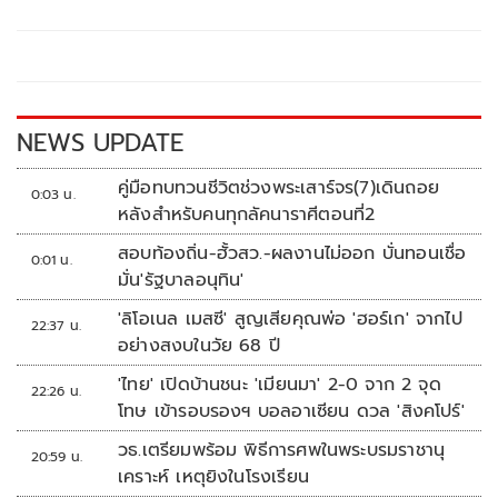
b
er
y
e
o
Li
o
n
k
k
NEWS UPDATE
คู่มือทบทวนชีวิตช่วงพระเสาร์จร(7)เดินถอย
0:03 น.
หลังสำหรับคนทุกลัคนาราศีตอนที่2
สอบท้องถิ่น-ฮั้วสว.-ผลงานไม่ออก บั่นทอนเชื่อ
0:01 น.
มั่น'รัฐบาลอนุทิน'
'ลิโอเนล เมสซี' สูญเสียคุณพ่อ 'ฮอร์เก' จากไป
22:37 น.
อย่างสงบในวัย 68 ปี
'ไทย' เปิดบ้านชนะ 'เมียนมา' 2-0 จาก 2 จุด
22:26 น.
โทษ เข้ารอบรองฯ บอลอาเซียน ดวล 'สิงคโปร์'
วธ.เตรียมพร้อม พิธีการศพในพระบรมราชานุ
20:59 น.
เคราะห์ เหตุยิงในโรงเรียน