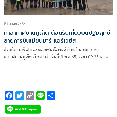
9 ตุลาคม 2565
ท่าอากาศยานภูเก็ต ต้อนรับเที่ยวบินปฐมฤกษ์
สายการบินเมียนมาร์ แอร์เวย์ส
ส่วนกิจการพิเศษและมวลชนสัมพันธ์ ฝ่ายอำนวยการ ท่า
อากาศยานภูเก็ต เปิดเผยว่า วันนี้(9 ต.ค.65) เวลา 09.25 น. นาย
นิรุต กระบวนรัตน์ พนักงานเวรอำนวยการ
F
T
C
Li
S
ac
wi
o
n
h
e
tt
p
e
ar