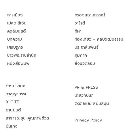
การเมือง
กรองสถานการณ์
เปลว สีเงิน
วาไรตี้
คอลัมนิสต์
กีฬา
บทความ
ท่องเที่ยว – ศิลปวัฒนธรรม
เศรษฐกิจ
ประชาสัมพันธ์
ข่าวพระราชสำนัก
ภูมิภาค
หนังสือพิมพ์
สิ่งแวดล้อม
ต่างประเทศ
PR & PRESS
อาชญากรรม
เกี่ยวกับเรา
X-CITE
ติดต่อและ สนับสนุน
ยานยนต์
สาธารณสุข-คุณภาพชีวิต
Privacy Policy
บันเทิง