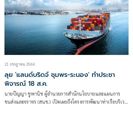
21 กรกฎาคม 2566
ลุย 'แลนด์บริดจ์ ชุมพร-ระนอง' ทำประชา
พิจารณ์ 18 ส.ค.
นายปัญญา ชูพานิช ผู้อำนวยการสำนักนโยบายและแผนการ
ขนส่งและจราจร (สนข.) เปิดเผยถึงโครงการพัฒนาท่าเรือบริเวณ
แหลมริ่ว อ.หลังสวน จ.ชุมพร ว่าเป็นโครงการพัฒนาโครงสร้าง
พื้นฐาน