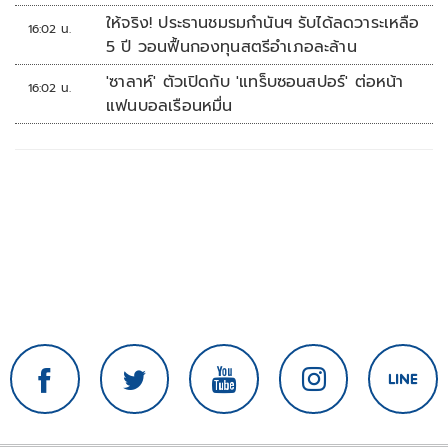
ให้จริง! ประธานชมรมกำนันฯ รับได้ลดวาระเหลือ
16:02 น.
5 ปี วอนฟื้นกองทุนสตรีอำเภอละล้าน
'ซาลาห์' ตัวเปิดกับ 'แทร็บซอนสปอร์' ต่อหน้า
16:02 น.
แฟนบอลเรือนหมื่น