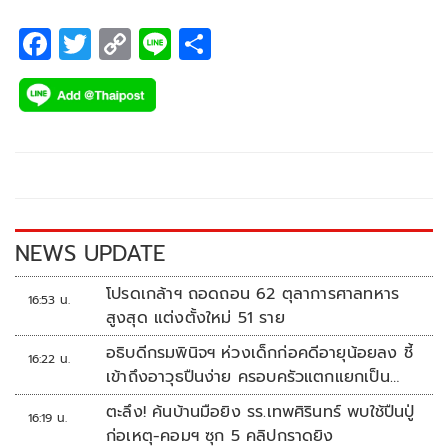
F
T
C
Li
S
ac
wi
o
n
h
e
tt
p
e
ar
b
er
y
e
o
Li
o
n
k
k
NEWS UPDATE
โปรดเกล้าฯ ถอดถอน 62 ตุลาการศาลทหาร
16:53 น.
สูงสุด แต่งตั้งใหม่ 51 ราย
อธิบดีกรมพินิจฯ ห่วงเด็กก่อคดีอายุน้อยลง ชี้
16:22 น.
เข้าถึงอาวุธปืนง่าย ครอบครัวแตกแยกเป็น
ชนวนสำคัญ
ตะลึง! ค้นบ้านมือยิง รร.เทพศิรินทร์ พบใช้ปืนปู่
16:19 น.
ก่อเหตุ-คอมฯ ซุก 5 คลิปกราดยิง