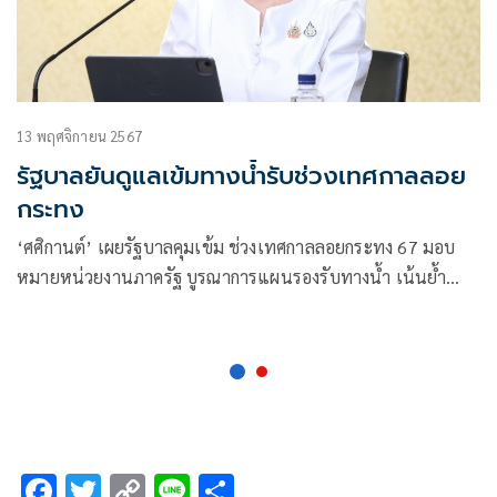
13 พฤศจิกายน 2567
รัฐบาลยันดูแลเข้มทางน้ำรับช่วงเทศกาลลอย
กระทง
‘ศศิกานต์’ เผยรัฐบาลคุมเข้ม ช่วงเทศกาลลอยกระทง 67 มอบ
หมายหน่วยงานภาครัฐ บูรณาการแผนรองรับทางน้ำ เน้นย้ำ
ความปลอดภัย
F
T
C
Li
S