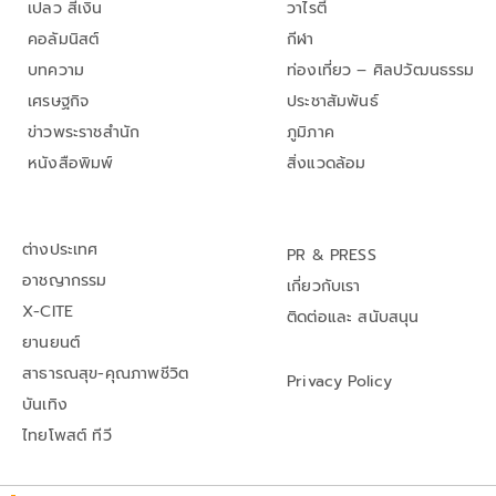
เปลว สีเงิน
วาไรตี้
คอลัมนิสต์
กีฬา
บทความ
ท่องเที่ยว – ศิลปวัฒนธรรม
เศรษฐกิจ
ประชาสัมพันธ์
ข่าวพระราชสำนัก
ภูมิภาค
หนังสือพิมพ์
สิ่งแวดล้อม
ต่างประเทศ
PR & PRESS
อาชญากรรม
เกี่ยวกับเรา
X-CITE
ติดต่อและ สนับสนุน
ยานยนต์
สาธารณสุข-คุณภาพชีวิต
Privacy Policy
บันเทิง
ไทยโพสต์ ทีวี