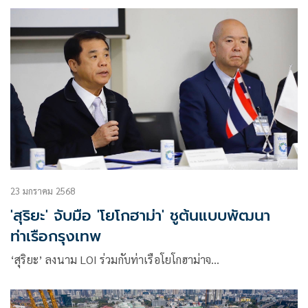
Stadium ก่อนพบกับ ชุนบุค ฮุนได มอเตอร์ส ในศึกเอเอฟซี
แชมเปี้ยนส์ลีก 2 รอบ 16 ทีมสุดท้าย นัดที่สอง รับเป็นงานยาก
กว่าเดิมจากสถานการณ์ที่แพ้มาก่อน แต่ยังหวังทำผลงานให้ดีกว่า
เกมแรก
23 มกราคม 2568
'สุริยะ' จับมือ 'โยโกฮาม่า' ชูต้นแบบพัฒนา
ท่าเรือกรุงเทพ
‘สุริยะ’ ลงนาม LOI ร่วมกับท่าเรือโยโกฮาม่าจ…