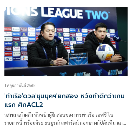
19 กุมภาพันธ์ 2568
'ท่าเรือ'ดวล'ชุนบุคฯ'ยกสอง หวังทำดีกว่าเกม
แรก ศึกACL2
วสพล แก้วผลึก หัวหน้าผู้ฝึกสอนของ การท่าเรือ เอฟซี ใน
รายการนี้ พร้อมด้วย ธนบูรณ์ เกศารัตน์ กองกลางกัปตันทีม แถลง
ความพร้อม ภายในห้องแถลงข่าว สนาม Jeonju World Cup