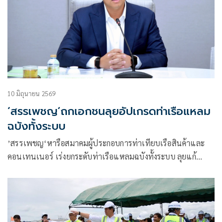
10 มิถุนายน 2569
‘สรรเพชญ‘ถกเอกชนลุยอัปเกรดท่าเรือแหลม
ฉบังทั้งระบบ
’สรรเพชญ‘หารือสมาคมผู้ประกอบการท่าเทียบเรือสินค้าและ
คอนเทนเนอร์ เร่งยกระดับท่าเรือแหลมฉบังทั้งระบบ ลุยแก้
ปัญหากฎหมายขนส่งถ่ายลำ ตู้สินค้าตกค้าง และสางปมรถติด
หน้าท่าเรือ ส่งไทยสู่ท่าเรือมาตรฐานโลกฮับโลจิสติกส์ภูมิภาค