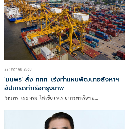
22 มกราคม 2568
'มนพร' สั่ง กทท. เร่งทำแผนพัฒนาอสังหาฯ
อัปเกรดท่าเรือกรุงเทพ
‘มนพร’ เผย ครม. ไฟเขียว พ.ร.บ.การท่าเรือฯ ฉ…