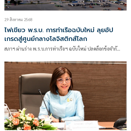
29 สิงหาคม 2568
ไฟเขียว พ.ร.บ. การท่าเรือฉบับใหม่ ลุยอัป
เกรดสู่ศูนย์กลางโลจิสติกส์โลก
สภาฯ ผ่านร่าง พ.ร.บ.การท่าเรือฯ ฉบับใหม่ ปลดล็อกข้อจำกั…