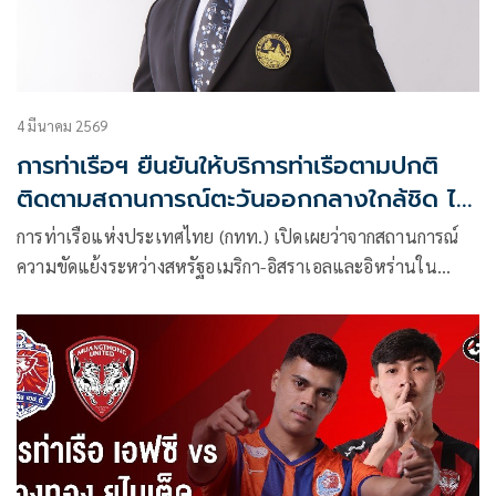
4 มีนาคม 2569
การท่าเรือฯ ยืนยันให้บริการท่าเรือตามปกติ
ติดตามสถานการณ์ตะวันออกกลางใกล้ชิด ไม่
กระทบภารกิจหลัก
การท่าเรือแห่งประเทศไทย (กทท.) เปิดเผยว่าจากสถานการณ์
ความขัดแย้งระหว่างสหรัฐอเมริกา-อิสราเอลและอิหร่านใน
ภูมิภาคตะวันออกกลาง ได้สร้างความผันผวนต่อตลาดพลังงาน
และต้นทุนการขนส่งทางทะเลในระดับสากล ซึ่งอาจเกี่ยวข้องกับ
การบริหารจัดการเส้นทางเดินเรือระหว่างประเทศ กทท.