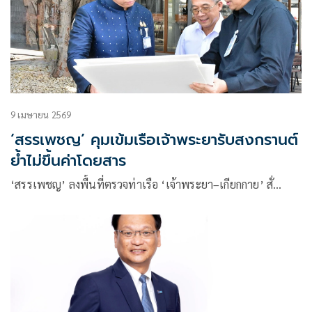
9 เมษายน 2569
‘สรรเพชญ’ คุมเข้มเรือเจ้าพระยารับสงกรานต์
ย้ำไม่ขึ้นค่าโดยสาร
‘สรรเพชญ’ ลงพื้นที่ตรวจท่าเรือ ‘เจ้าพระยา–เกียกกาย’ สั่…