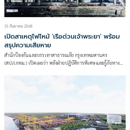
15 กันยายน 2568
เปิดสาเหตุไฟไหม้ 'เรือด่วนเจ้าพระยา' พร้อม
สรุปความเสียหาย
สำนักป้องกันและบรรเทาสาธารณภัย กรุงเทพมหานคร
(สปภ.กทม.) เปิดเผยว่า หลังฝ่ายปฏิบัติการพิเศษและกู้ภัยทางน้ำ
สปภ.กทม. นำโดย นายพูนศักด์ วงษ์เสงี่ยม หัวหน้าฝ่ายฯ