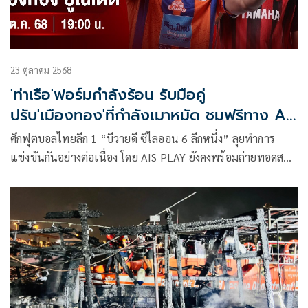
23 ตุลาคม 2568
'ท่าเรือ'ฟอร์มกำลังร้อน รับมือคู่
ปรับ'เมืองทอง'ที่กำลังเมาหมัด ชมฟรีทาง AIS
PLAY
ศึกฟุตบอลไทยลีก 1 “บีวายดี ซีไลออน 6 ลีกหนึ่ง” ลุยทำการ
แข่งขันกันอย่างต่อเนื่อง โดย AIS PLAY ยังคงพร้อมถ่ายทอดสด
จากขอบสนามให้ทุกคนได้ชมฟรี ไม่มีค่าใช้จ่ายเหมือนเคย