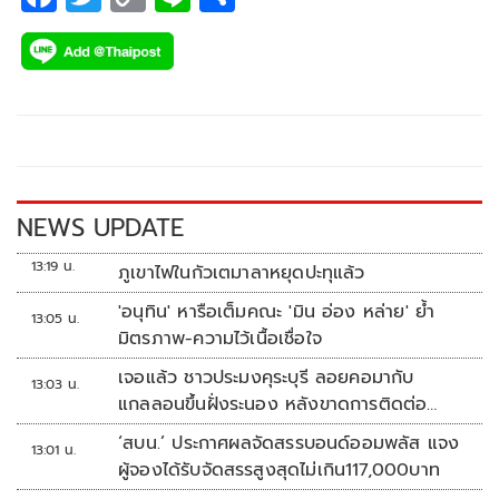
ac
wi
o
n
h
e
tt
p
e
ar
b
er
y
e
o
Li
o
n
k
k
NEWS UPDATE
13:19 น.
ภูเขาไฟในกัวเตมาลาหยุดปะทุแล้ว
'อนุทิน' หารือเต็มคณะ 'มิน อ่อง หล่าย' ย้ำ
13:05 น.
มิตรภาพ-ความไว้เนื้อเชื่อใจ
เจอแล้ว ชาวประมงคุระบุรี ลอยคอมากับ
13:03 น.
แกลลอนขึ้นฝั่งระนอง หลังขาดการติดต่อ
หลายวัน
‘สบน.’ ประกาศผลจัดสรรบอนด์ออมพลัส แจง
13:01 น.
ผู้จองได้รับจัดสรรสูงสุดไม่เกิน117,000บาท