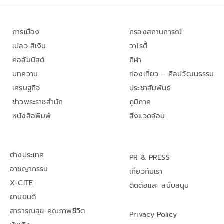
การเมือง
กรองสถานการณ์
เปลว สีเงิน
วาไรตี้
คอลัมนิสต์
กีฬา
บทความ
ท่องเที่ยว – ศิลปวัฒนธรรม
เศรษฐกิจ
ประชาสัมพันธ์
ข่าวพระราชสำนัก
ภูมิภาค
หนังสือพิมพ์
สิ่งแวดล้อม
ต่างประเทศ
PR & PRESS
อาชญากรรม
เกี่ยวกับเรา
X-CITE
ติดต่อและ สนับสนุน
ยานยนต์
สาธารณสุข-คุณภาพชีวิต
Privacy Policy