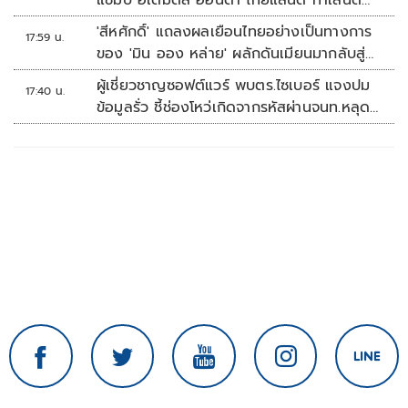
แชมป์ อิเดมิตสึ ฮอนด้า ไทยแลนด์ ทาเลนต์
คัพ สนาม 3
'สีหศักดิ์' แถลงผลเยือนไทยอย่างเป็นทางการ
17:59 น.
ของ 'มิน ออง หล่าย' ผลักดันเมียนมากลับสู่
อาเซียน
ผู้เชี่ยวชาญซอฟต์แวร์ พบตร.ไซเบอร์ แจงปม
17:40 น.
ข้อมูลรั่ว ชี้ช่องโหว่เกิดจากรหัสผ่านจนท.หลุด
ไม่ใช่ถูกแฮกระบบ