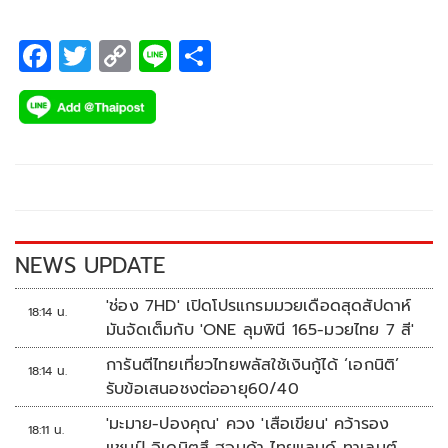
แลนด์ เรซซิ่ง ทีม ขึ้นโพเดียมแบบวันทู เช่นเดียวกับ “ไอเดีย” ก
ฤตภัทร เขื่อนคำจาก ยามาฮ่า ไทยแลนด์ เรซซิ่ง ทีม ที่บิดคว้าชัย
F
T
C
Li
S
เอเชีย โปรดักชั่น 250 ซีซี โดยมี “เฟอร์” ปัญจรุจน์ จิตวิรุฬห์
ac
wi
o
n
h
ฉัตร ดาวรุ่งวัยเพียง 15 ปี จาก ฮอนด้า เรซซิ่ง ไทยแลนด์ ยืนคู่บน
e
tt
p
e
ar
โพเดียมอันดับ 2 ขณะที่ผลในรุ่นใหญ่ ฮาฟิซ ซยาห์ริน อดีตนัก
b
er
y
e
บิดโมโตจีพีชาวมาเลเซียจาก เจดีที เรซซิ่ง ทีม บิดหายคว้าชัยรุ่น
o
Li
ใหญ่ 4 เรซติด ส่วน “ชิพ” นครินทร์ อธิรัฐภูวภัทร์ นักแข่งไทย
จาก ฮอนด้า เรซซิ่ง ไทยแลนด์ ปลดล็อคคว้าโพเดียมแรกของ
o
n
ฤดูกาลได้สำเร็จ
k
k
NEWS UPDATE
'ช่อง 7HD' เปิดโปรแกรมมวยเดือดสุดสัปดาห์
18:14 น.
มันจัดเต็มกับ 'ONE ลุมพินี 165-มวยไทย 7 สี'
การันตีไทยเที่ยวไทยพลัสใช้เงินกู้ได้ ‘เอกนิติ’
18:14 น.
รับข้อเสนอชงต่ออายุ60/40
'มะมาย-ปองคุณ' ควง 'เสือเขียน' คว้ารอง
18:11 น.