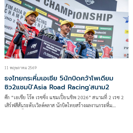
11 พฤษภาคม 2569
ธงไทยกระหึ่มเอเชีย 5นักบิดคว้าโพเดียม
ซิว2แชมป์'Asia Road Racing'สนาม2
ศึก “เอเชีย โร้ด เรซซิ่ง แชมเปี้ยนชิพ 2026” สนามที่ 2 เรซ 2
เสิร์ฟสีสันระดับเวิลด์คลาส นักบิดไทยสร้างผลงานกระหึ่ม
พาเหรดขึ้นโพเดียม พร้อมกวาดแชมป์ 2 รุ่น “มิกซ์” ธนัช
ละอองปลิว จาก ฮอนด้า เรซซิ่ง ไทยแลนด์ ผงาดวินเนอร์ ซูเปอร์
สปอร์ต 600 ซีซี ควง “ตี” อนุภาพ ซามูล จาก ยามาฮ่า ไทย