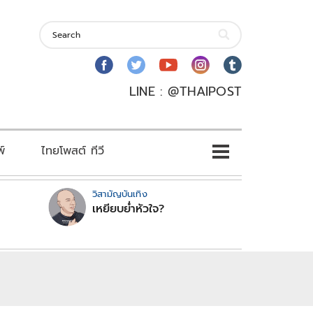
LINE : @THAIPOST
พ์
ไทยโพสต์ ทีวี
วิสามัญบันเทิง
เหยียบย่ำหัวใจ?