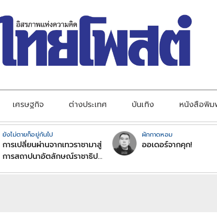
เศรษฐกิจ
ต่างประเทศ
บันเทิง
หนังสือพิม
ยังไม่ตายก็อยู่กันไป
ผักกาดหอม
การเปลี่ยนผ่านจากเทวราชามาสู่
ออเดอร์จากคุก!
การสถาปนาอัตลักษณ์ราชาธิป
ไตยแบบพุทธศาสนาในพระไตร
ปิฏก : สามัญผลสูตรในฐานะ
ทฤษฎีขีดจำกัดของอำนาจรัฐ
เหนือแรงงานและทรัพย์สิน