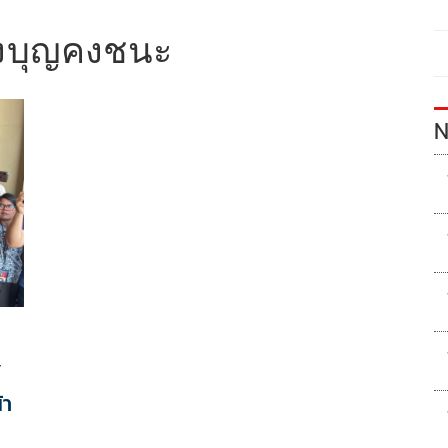
ังบุญคงชนะ​
N
​
า​