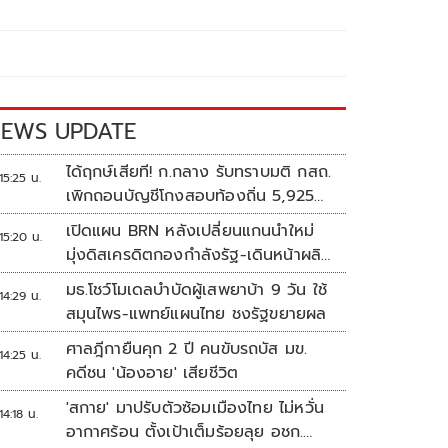
EWS UPDATE
ได้ฤกษ์เสียที! ก.กลาง รับทราบมติ กสถ.
15:25 น.
เพิกถอนบัญชีโกงสอบท้องถิ่น 5,925
ราย
เปิดแผน BRN หลังเปลี่ยนแกนนำใหม่
15:20 น.
มุ่งดิสเครดิตกองกำลังรัฐ-เดินหน้าผลิต
แนวร่วม
มธ.โชว์โมเดลบำบัดผู้เสพยาบ้า 9 วัน ใช้
14:29 น.
สมุนไพร-แพทย์แผนไทย ชงรัฐขยายผล
ศาลฎีกายืนคุก 2 ปี คนขับรถบัส มข.
14:25 น.
คดีชน 'น้องอาย' เสียชีวิต
'สกาย' มาปรับตัวซ้อมเมืองไทย ไม่หวั่น
14:18 น.
อากาศร้อน ตั้งเป้าเต็มร้อยลุย อชก.