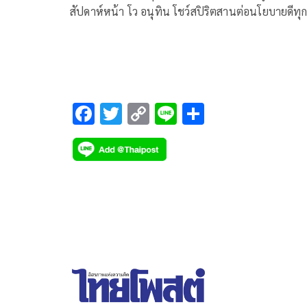
สัปดาห์หน้า​ โว​ อนุทิน​ โชว์สปิริตสานต่อนโยบายดีทุก
พรรค​ เชื่อมือ​ 120 ที่นั่งไม่พลาดเป้า​ ก่อนยกเปรียบ​
บรรยากาศคล้ายพลังประชารัฐยุคแรก​ ศูนย์รวมอนุรักษ์​
นิยม​ ชมเปราะยุคนี้​ ภูมิใจไทย​ น่าสนใจที่สุด
F
T
C
Li
S
ac
wi
o
n
h
e
tt
p
e
ar
b
er
y
e
o
Li
o
n
k
k