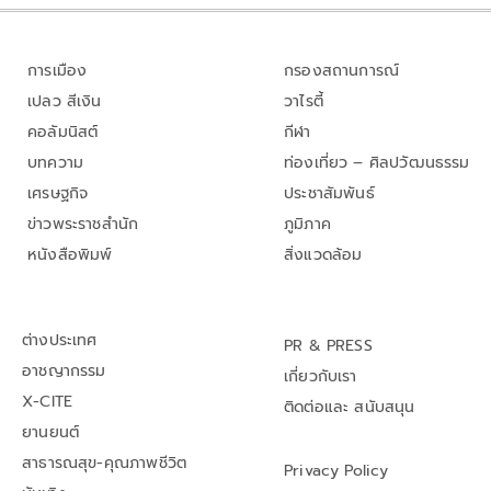
การเมือง
กรองสถานการณ์
เปลว สีเงิน
วาไรตี้
คอลัมนิสต์
กีฬา
บทความ
ท่องเที่ยว – ศิลปวัฒนธรรม
เศรษฐกิจ
ประชาสัมพันธ์
ข่าวพระราชสำนัก
ภูมิภาค
หนังสือพิมพ์
สิ่งแวดล้อม
ต่างประเทศ
PR & PRESS
อาชญากรรม
เกี่ยวกับเรา
X-CITE
ติดต่อและ สนับสนุน
ยานยนต์
สาธารณสุข-คุณภาพชีวิต
Privacy Policy