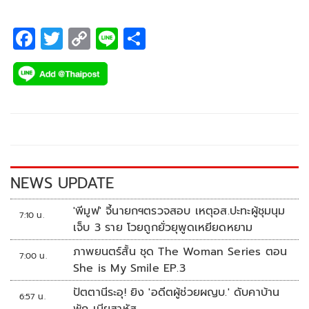
F
T
C
Li
S
ac
wi
o
n
h
e
tt
p
e
ar
b
er
y
e
o
Li
o
n
k
k
NEWS UPDATE
'พีมูฟ' จี้นายกฯตรวจสอบ เหตุอส.ปะทะผู้ชุมนุม
7:10 น.
เจ็บ 3 ราย โวยถูกยั่วยุพูดเหยียดหยาม
ภาพยนตร์สั้น ชุด The Woman Series ตอน
7:00 น.
She is My Smile EP.3
ปัตตานีระอุ! ยิง 'อดีตผู้ช่วยผญบ.' ดับคาบ้าน
6:57 น.